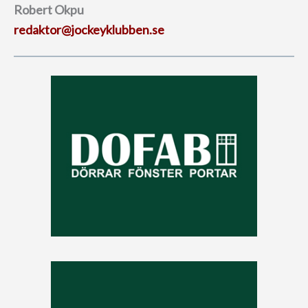
Robert Okpu
redaktor@jockeyklubben.se