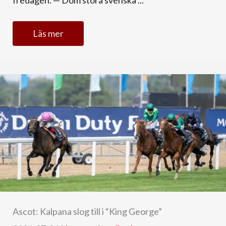
fredagen. — Dom stora svenska ...
Läs mer
Ascot: Kalpana slog till i “King George”