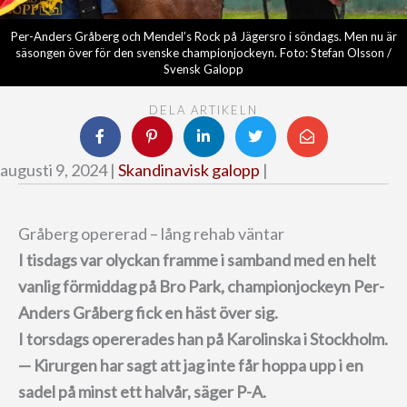
Per-Anders Gråberg och Mendel’s Rock på Jägersro i söndags. Men nu är
säsongen över för den svenske championjockeyn. Foto: Stefan Olsson /
Svensk Galopp
DELA ARTIKELN
augusti 9, 2024 |
Skandinavisk galopp
|
Gråberg opererad – lång rehab väntar
I tisdags var olyckan framme i samband med en helt
vanlig förmiddag på Bro Park, championjockeyn Per-
Anders Gråberg fick en häst över sig.
I torsdags opererades han på Karolinska i Stockholm.
— Kirurgen har sagt att jag inte får hoppa upp i en
sadel på minst ett halvår, säger P-A.