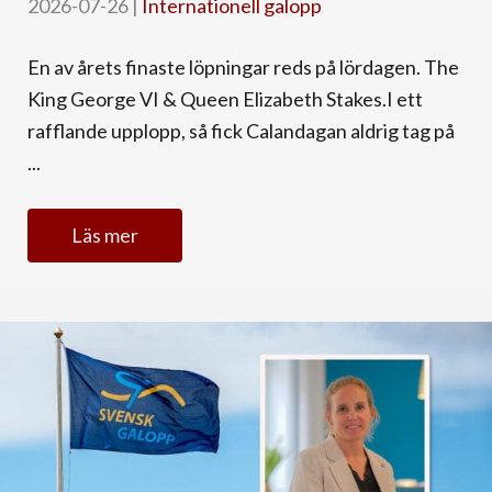
2026-07-26
|
Internationell galopp
En av årets finaste löpningar reds på lördagen. The
King George VI & Queen Elizabeth Stakes.I ett
rafflande upplopp, så fick Calandagan aldrig tag på
...
Läs mer