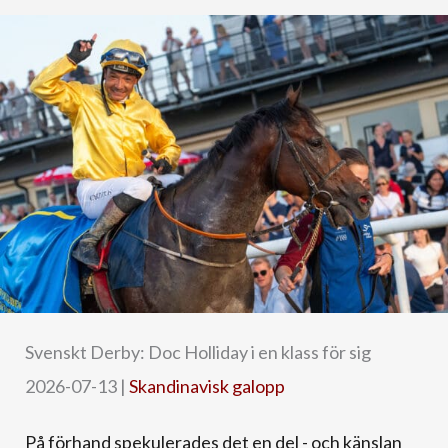
Svenskt Derby: Doc Holliday i en klass för sig
2026-07-13
|
Skandinavisk galopp
På förhand spekulerades det en del - och känslan