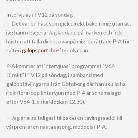
Intervjuas i TV12 på söndag
— Det var en häst som gick direkt bakom mig utan att
jag hann reagera. Jag landade på marken och fick
hästen att falla direkt ovanpå mig, berättade P-A för
sajten
galopsport.dk
efter olyckan.
P-A kommer att intervjuas i programmet “V64
Direkt” i TV12 på söndag, i samband med
galopptävlingarna från Göteborg där han skulle ha
ridit flera lopp (intervjun med P-A är schemalagd
efter V64-1, cirka klockan 12.30).
— Jag är allra tidigast tillbaka i en tävlingssadel till
vårpremiären nästa säsong, meddelar P-A.