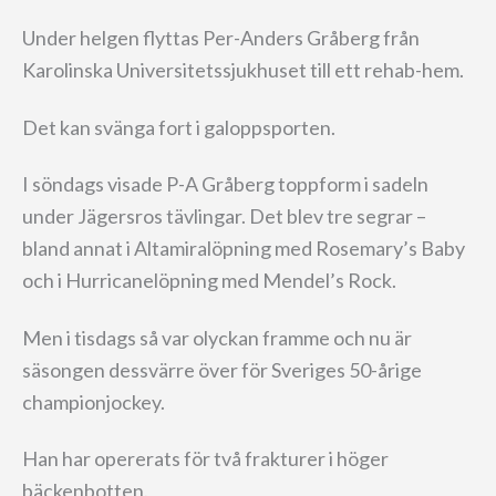
Under helgen flyttas Per-Anders Gråberg från
Karolinska Universitetssjukhuset till ett rehab-hem.
Det kan svänga fort i galoppsporten.
I söndags visade P-A Gråberg toppform i sadeln
under Jägersros tävlingar. Det blev tre segrar –
bland annat i Altamiralöpning med Rosemary’s Baby
och i Hurricanelöpning med Mendel’s Rock.
Men i tisdags så var olyckan framme och nu är
säsongen dessvärre över för Sveriges 50-årige
championjockey.
Han har opererats för två frakturer i höger
bäckenbotten.