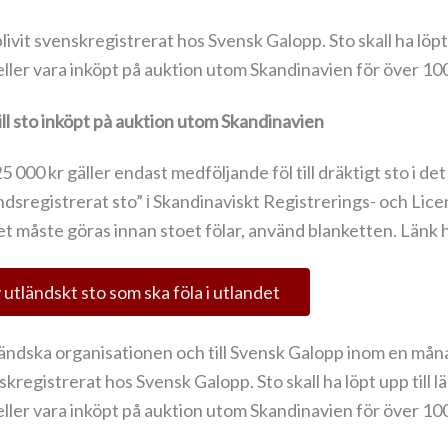
ivit svenskregistrerat hos Svensk Galopp. Sto skall ha löpt u
eller vara inköpt på auktion utom Skandinavien för över 10
ill sto inköpt pà auktion utom Skandinavien
00 kr gäller endast medföljande föl till dräktigt sto i det f
sregistrerat sto” і Skandinaviskt Registrerings- och Lic
et måste göras innan stoet fölar, använd blanketten. Länk 
utländskt sto som ska föla i utlandet
ländska organisationen och till Svensk Galopp inom en måna
skregistrerat hos Svensk Galopp. Sto skall ha löpt upp till lä
eller vara inköpt på auktion utom Skandinavien för över 10