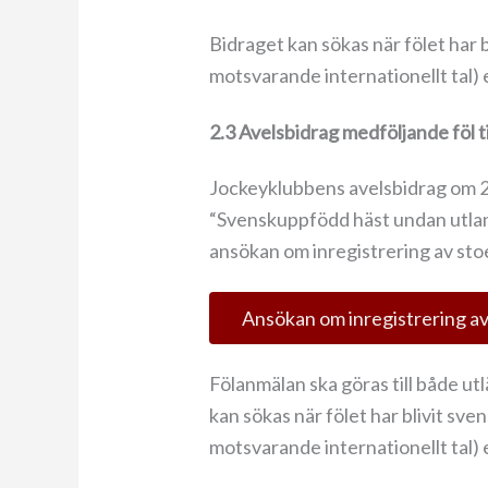
Bidraget kan sökas när fölet har bl
motsvarande internationellt tal) 
2.3 Avelsbidrag medföljande föl t
Jockeyklubbens avelsbidrag om 25 0
“Svenskuppfödd häst undan utland
ansökan om inregistrering av sto
Ansökan om inregistrering av 
Fölanmälan ska göras till både ut
kan sökas när fölet har blivit sven
motsvarande internationellt tal) 