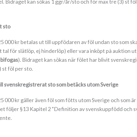
 Bidraget kan sökas 1 ggr/år/sto och för max tre (3) st föl
t sto
00 kr betalas ut till uppfödaren av föl undan sto som skall 
 tal för slätlöp, ej hinderlöp) eller vara inköpt pà auktion
l bifogas
). Bidraget kan sökas när fölet har blivit svenskre
st föl per sto.
ill svenskregistrerat sto som betäcks utom Sverige
000 kr gäller även föl som fötts utom Sverige och som är m
fölet följer §13 Kapitel 2 ”Definition av svenskuppfödd och 
mente.