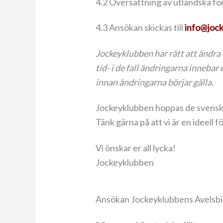
4.2 Översättning av utländska fo
4.3 Ansökan skickas till
info@joc
Jockeyklubben har rätt att ändra 
tid- i de fall ändringarna inneb
innan ändringarna börjar gälla.
Jockeyklubben hoppas de svenska u
Tänk gärna på att vi är en ideell f
Vi önskar er all lycka!
Jockeyklubben
Ansökan Jockeyklubbens Avelsb