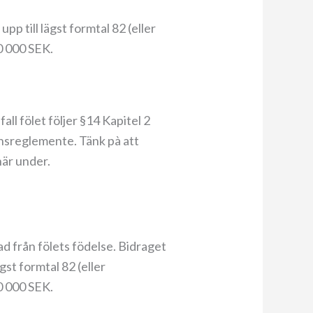
pp till lägst formtal 82 (eller
0 000 SEK.
all fölet följer §14 Kapitel 2
ensreglemente. Tänk pà att
här under.
d från fölets födelse. Bidraget
gst formtal 82 (eller
0 000 SEK.