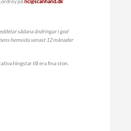
 Cordrey pả
nc@scanhand.dk
meddelar sådana ändringar i god
ubbens hemsida senast 12 månader
va hingstar till era fina ston.