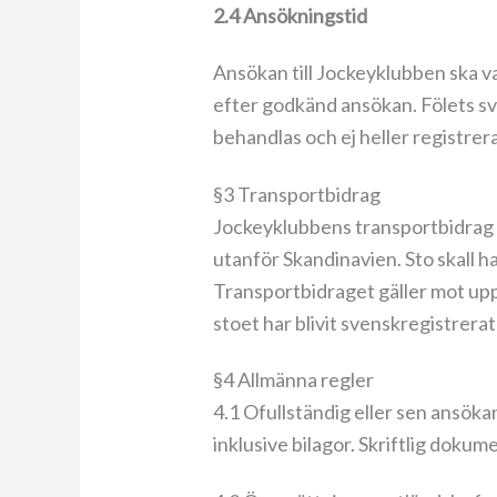
2.4 Ansökningstid
Ansökan till Jockeyklubben ska va
efter godkänd ansökan. Fölets sv
behandlas och ej heller registrer
§3 Transportbidrag
Jockeyklubbens transportbidrag om
utanför Skandinavien. Sto skall h
Transportbidraget gäller mot upp
stoet har blivit svenskregistrera
§4 Allmänna regler
4.1 Ofullständig eller sen ansöka
inklusive bilagor. Skriftlig dokum