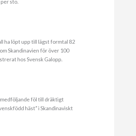
 per sto.
ha löpt upp till lägst formtal 82
 utom Skandinavien för över 100
gistrerat hos Svensk Galopp.
edföljande föl till dräktigt
svenskfödd häst” i Skandinaviskt