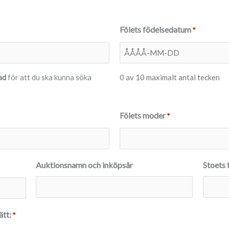
Fölets födelsedatum
*
ad
för att du ska kunna söka
0 av 10 maximalt antal tecken
Fölets moder
*
Auktionsnamn och inköpsår
Stoets 
ätt:
*