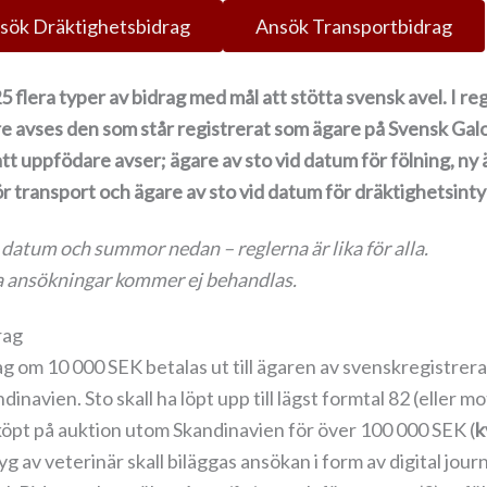
sök Dräktighetsbidrag
Ansök Transportbidrag
 flera typer av bidrag med mål att stötta svensk avel. I r
 avses den som står registrerat som ägare på Svensk Galopp
t uppfödare avser; ägare av sto vid datum för fölning, ny 
ör transport och ägare av sto vid datum för dräktighetsinty
 datum och summor nedan – reglerna är lika för alla.
llda ansökningar kommer ej behandlas.
rag
 om 10 000 SEK betalas ut till ägaren av svenskregistrera
navien. Sto skall ha löpt upp till lägst formtal 82 (eller mo
 inköpt på auktion utom Skandinavien för över 100 000 SEK (
k
tyg av veterinär skall biläggas ansökan i form av digital journ