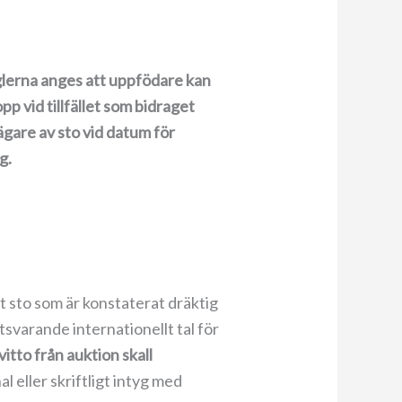
eglerna anges att uppfödare kan
 vid tillfället som bidraget
ägare av sto vid datum för
g.
t sto som är konstaterat dräktig
tsvarande internationellt tal för
vitto från auktion skall
al eller skriftligt intyg med