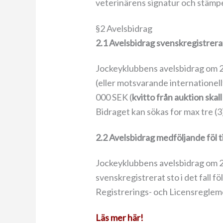
veterinärens signatur och stämpel.
§2 Avelsbidrag
2.1 Avelsbidrag svenskregistrera
Jockeyklubbens avelsbidrag om 25 0
(eller motsvarande internationellt
000 SEK (
kvitto från auktion skal
Bidraget kan sökas for max tre (3) 
2.2 Avelsbidrag medföljande föl t
Jockeyklubbens avelsbidrag om 25 
svenskregistrerat sto i det fall 
Registrerings- och Licensregle
Läs mer här!