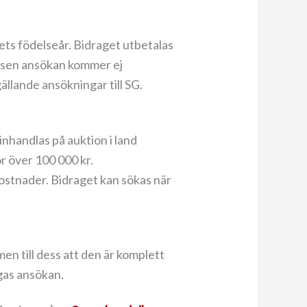
lets födelseår. Bidraget utbetalas
r sen ansökan kommer ej
llande ansökningar till SG.
inhandlas på auktion i land
r över 100 000 kr.
ostnader. Bidraget kan sökas när
en till dess att den är komplett
ggas ansökan.