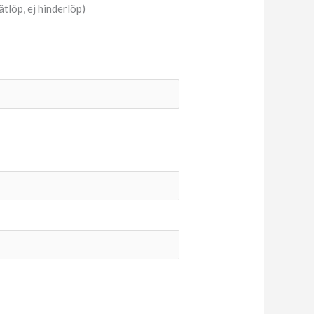
ätlöp, ej hinderlöp)