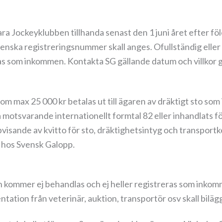
ra Jockeyklubben tillhanda senast den 1 juni året efter fö
enska registreringsnummer skall anges. Ofullständig elle
as som inkommen. Kontakta SG gällande datum och villkor gä
 max 25 000 kr betalas ut till ägaren av dräktigt sto som 
a motsvarande internationellt formtal 82 eller inhandlats fö
visande av kvitto för sto, dräktighetsintyg och transportk
t hos Svensk Galopp.
n kommer ej behandlas och ej heller registreras som inkomm
entation från veterinär, auktion, transportör osv skall bilä