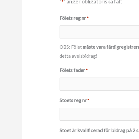
”
” anger obligatoriska fält
*
Fölets reg nr
*
OBS: Fölet
måste vara färdigregistrer
detta avelsbidrag!
Fölets fader
*
Stoets reg nr
*
Stoet är kvalificerad för bidrag på 2 s