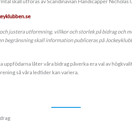
rmtal skall utföras av Scandinavian Handicapper Nicholas
keyklubben.se
och justera utformning, villkor och storlek på bidrag och 
ar en begränsning skall information publiceras på Jockeykl
ppfödarna låter våra bidrag påverka era val av högkvalitati
örening så våra ledtider kan variera.
idrag