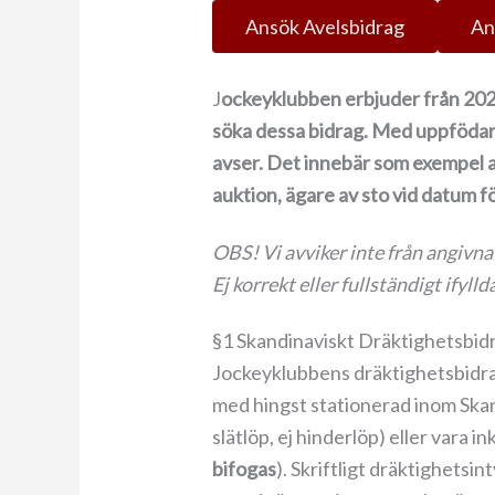
Ansök Avelsbidrag
An
J
ockeyklubben erbjuder från 2025
söka dessa bidrag. Med uppfödare
avser. Det innebär som exempel at
auktion, ägare av sto vid datum f
OBS! Vi avviker inte från angivna
Ej korrekt eller fullständigt ify
§1 Skandinaviskt Dräktighetsbid
Jockeyklubbens dräktighetsbidrag
med hingst stationerad inom Skandi
slätlöp, ej hinderlöp) eller vara
bifogas
). Skriftligt dräktighetsin