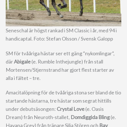
Seneschal är högst rankad i SM Classic i år, med 94 i
handicaptal. Foto: Stefan Olsson / Svensk Galopp
SM för tvååriga hästar ser ett gäng “nykomlingar”,
där
Abigale
(e. Rumble Inthejungle) från stall
Mortensen/Stjernstrand har gjort flest starter av
alla i fältet – tre.
Amacitalöpning för de tvååriga stona ser bland de tio
startande hästarna, tre hästar som segrat hittills
under debutsäsongen:
Crystal Love
(e. Oasis
Dream) från Neuroth-stallet,
Domdiggida Bling
(e.
Havana Grey) från tränare Silja Stören och
Bay