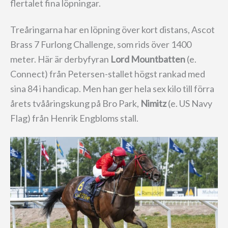
flertalet fina löpningar.
Treåringarna har en löpning över kort distans, Ascot
Brass 7 Furlong Challenge, som rids över 1400
meter. Här är derbyfyran
Lord Mountbatten
(e.
Connect) från Petersen-stallet högst rankad med
sina 84 i handicap. Men han ger hela sex kilo till förra
årets tvååringskung på Bro Park,
Nimitz
(e. US Navy
Flag) från Henrik Engbloms stall.