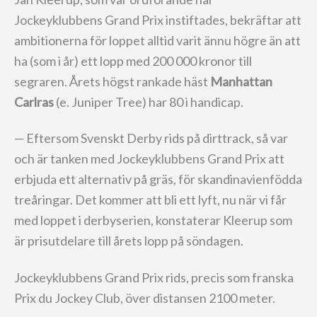
Jockeyklubbens Grand Prix instiftades, bekräftar att
ambitionerna för loppet alltid varit ännu högre än att
ha (som i år) ett lopp med 200 000 kronor till
segraren. Årets högst rankade häst
Manhattan
Carlras
(e. Juniper Tree) har 80 i handicap.
— Eftersom Svenskt Derby rids på dirttrack, så var
och är tanken med Jockeyklubbens Grand Prix att
erbjuda ett alternativ på gräs, för skandinavienfödda
treåringar. Det kommer att bli ett lyft, nu när vi får
med loppet i derbyserien, konstaterar Kleerup som
är prisutdelare till årets lopp på söndagen.
Jockeyklubbens Grand Prix rids, precis som franska
Prix du Jockey Club, över distansen 2100 meter.