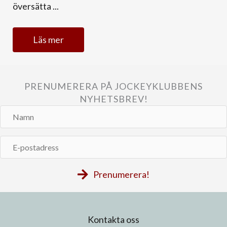
översätta ...
Läs mer
PRENUMERERA PÅ JOCKEYKLUBBENS
NYHETSBREV!
Namn
E-
postadress
Prenumerera!
Kontakta oss