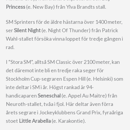
Princess
(e. New Bay) från Ylva Brandts stall.
SM Sprinters för de äldre hästarna över 1400 meter,
ser
Silent Night
(e. Night Of Thunder) från Patrick
Wahl-stallet försöka vinna loppet för tredje gången i
rad.
I “Stora SM”, alltså SM Classic över 2100 meter, kan
det däremot inte bli en tredje raka seger för
Stockholm Cup-segraren Espen Hill (e. Helsinki) som
inte deltar i SM i år. Högst rankad är 94-
handicaparen
Seneschal
(e. Appel Au Maitre) från
Neuroth-stallet, tvåa i fjol. Här deltar även förra
årets segrare i Jockeyklubbens Grand Prix, fyraåriga
stoet
Little Arabella
(e. Karakontie).