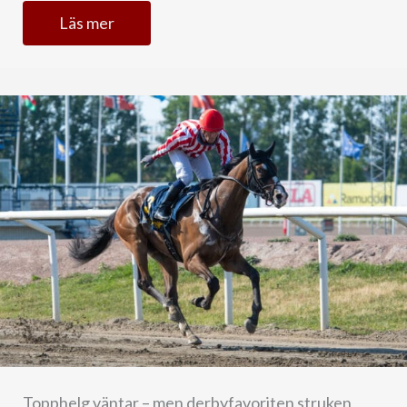
Läs mer
Topphelg väntar – men derbyfavoriten struken