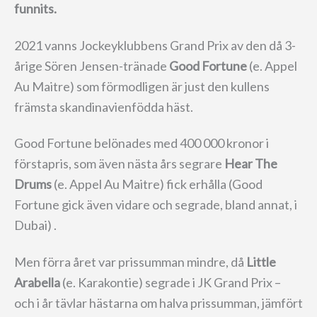
funnits.
2021 vanns Jockeyklubbens Grand Prix av den då 3-
årige Sören Jensen-tränade
Good Fortune
(e. Appel
Au Maitre) som förmodligen är just den kullens
främsta skandinavienfödda häst.
Good Fortune belönades med 400 000 kronor i
förstapris, som även nästa års segrare
Hear The
Drums
(e. Appel Au Maitre) fick erhålla (Good
Fortune gick även vidare och segrade, bland annat, i
Dubai) .
Men förra året var prissumman mindre, då
Little
Arabella
(e. Karakontie) segrade i JK Grand Prix –
och i år tävlar hästarna om halva prissumman, jämfört