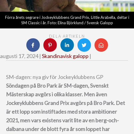
Förra årets segrare i Jockeyklubbens Grand Prix, Little Arabella, deltar i
SM Classic i år. Foto: Elina Björklund / Svensk Galopp
DELA ARTIKELN
augusti 17, 2024 |
Skandinavisk galopp
|
SM-dagen: nya giv för Jockeyklubbens GP
Söndagen på Bro Park är SM-dagen, Svenskt
Mästerskap avgörs i olika klasser.
Men även
Jockeyklubbens Grand Prix avgörs på Bro Park.
Det
är ett lopp som instiftades med stora ambitioner
2021, men vars existens varit lite av en berg-och-
dalbana under de blott fyra år som loppet har