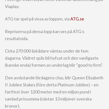
Viaplay.
ATG tar spel på vissa av loppen, via
ATG.se
Repriserna på dessa lopp kan ses på ATG:s
resultatsida.
Cirka 270 000 åskådare väntas under de fem
dagarna. Vädret spås bli hyfsat och den vanligaste
(kanske enda) formen av underlag blir “good to firm”.
Den avslutande lördagens clou, blir Queen Elizabeth
II Jubilee Stakes (före detta Platinum Jubilee) – en
fartfest över 1200 meter med en miljon pund i
samlad prissumma (nästan 13 miljoner svenska
kronor).