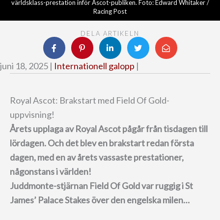
världsklass-prestation inför Ascot-publiken. Foto: Edward Whitaker /
Racing Post
DELA ARTIKELN
juni 18, 2025 |
Internationell galopp
|
Royal Ascot: Brakstart med Field Of Gold-
uppvisning!
Årets upplaga av Royal Ascot pågår från tisdagen till
lördagen.
Och det blev en brakstart redan första
dagen, med en av årets vassaste prestationer,
någonstans i världen!
Juddmonte-stjärnan Field Of Gold var ruggig i St
James’ Palace Stakes över den engelska milen…