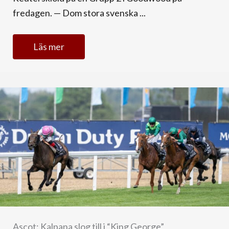
fredagen. — Dom stora svenska ...
Läs mer
Ascot: Kalpana slog till i “King George”