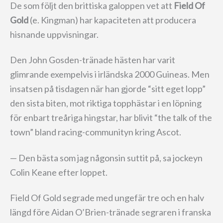
De som följt den brittiska galoppen vet att
Field Of
Gold
(e. Kingman) har kapaciteten att producera
hisnande uppvisningar.
Den John Gosden-tränade hästen har varit
glimrande exempelvis i irländska 2000 Guineas. Men
insatsen på tisdagen när han gjorde “sitt eget lopp”
den sista biten, mot riktiga topphästar i en löpning
för enbart treåriga hingstar, har blivit “the talk of the
town” bland racing-communityn kring Ascot.
— Den bästa som jag någonsin suttit på, sa jockeyn
Colin Keane efter loppet.
Field Of Gold segrade med ungefär tre och en halv
längd före Aidan O’Brien-tränade segraren i franska