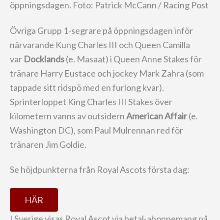
öppningsdagen. Foto: Patrick McCann / Racing Post
Övriga Grupp 1-segrare på öppningsdagen inför
närvarande Kung Charles III och Queen Camilla
var
Docklands
(e. Masaat) i Queen Anne Stakes för
tränare Harry Eustace och jockey Mark Zahra (som
tappade sitt ridspö med en furlong kvar).
Sprinterloppet King Charles III Stakes över
kilometern vanns av outsidern
American Affair
(e.
Washington DC), som Paul Mulrennan red för
tränaren Jim Goldie.
Se höjdpunkterna från Royal Ascots första dag:
HÄR
I Sverige visas Royal Ascot via betal-abonnemang på