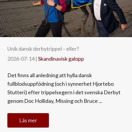
Unik dansk derbytrippel – eller?
2026-07-14
|
Skandinavisk galopp
Det finns all anledning att hylla dansk
fullblodsuppfödning (och i synnerhet Hjortebo
Stutteri) efter trippelsegern i det svenska Derbyt
genom Doc Holliday, Missing och Bruce ...
Läs mer