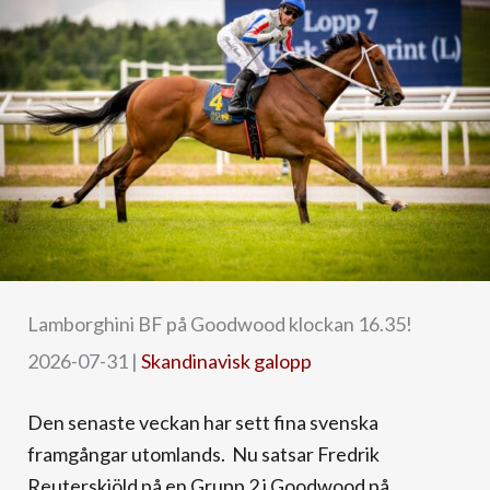
Lamborghini BF på Goodwood klockan 16.35!
2026-07-31
|
Skandinavisk galopp
Den senaste veckan har sett fina svenska
framgångar utomlands. Nu satsar Fredrik
Reuterskiöld på en Grupp 2 i Goodwood på