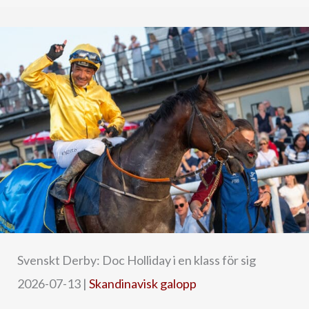
Svenskt Derby: Doc Holliday i en klass för sig
2026-07-13
|
Skandinavisk galopp