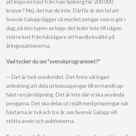
att köpa en häst från Ivan Sjöberg för 200 000
kronor? Nej, det har de inte. Därför är det fel att
Svensk Galopp lägger så mycket pengar som vi gör i
dag, på den typen av lopp, det leder inte till någon
större lust från hästägare att handla kvalité på
åringsauktionerna.
Vad tycker du om “svenskprogrammet?”
— Det är helt snedvridet. Det finns väl ingen
anledning att dela ut bonuspengar till en handicap-
häst i en järnlöpning. Det är inte där vi ska använda
pengarna. Det ska delas ut rejält med prispengar när
hästarna är två och tre år, om Svensk Galopp vill
stötta aveln och auktionerna.