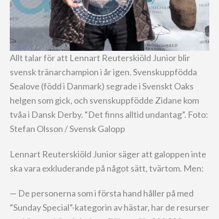
Allt talar för att Lennart Reuterskiöld Junior blir
svensk tränarchampion i år igen. Svenskuppfödda
Sealove (född i Danmark) segrade i Svenskt Oaks
helgen som gick, och svenskuppfödde Zidane kom
tvåa i Dansk Derby. “Det finns alltid undantag”. Foto:
Stefan Olsson / Svensk Galopp
Lennart Reuterskiöld Junior säger att galoppen inte
ska vara exkluderande på något sätt, tvärtom. Men:
— De personerna som i första hand håller på med
“Sunday Special”-kategorin av hästar, har de resurser