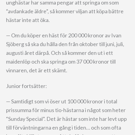
unghästar har samma pengar att springa om som
“avdankade äldre”, så kommer viljan att köpa bättre
hästar inte att öka.
— Om du köper en häst för 200 000 kronor av Ivan
Sjöberg så ska du hålla den från oktober till juni, juli,
augusti året därpå. Och så kommer den ut i ett
maidenlöp och ska springa om 37 000 kronor till
vinnaren, det är ett skämt.
Junior fortsätter:
— Samtidigt som vi öser ut 100 000 kronor i total
prissumma för minus tio-hästarna i något som heter
“Sunday Special”. Det är hästar som inte har levt upp
till förväntningarna en gång i tiden… och som ofta