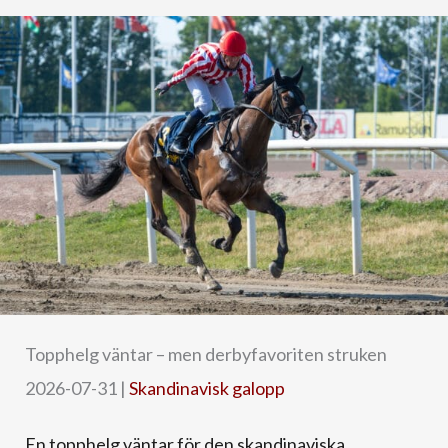
Topphelg väntar – men derbyfavoriten struken
2026-07-31
|
Skandinavisk galopp
En topphelg väntar för den skandinaviska