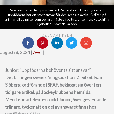
Sveriges tränarchampion Lennart Reuterskiöld Junior tycker att
uppfödarna har ett stort ansvar för den svenska aveln. Kvalitén på
åringar till de priser som begärs måste bli bättre, anser han. Foto: Elina
Björklund / Svensk Galopp
DELA ARTIKELN
augusti 8, 2024 |
Avel
|
Junior: “Uppfödarna behöver ta sitt ansvar”
Det blir ingen svensk åringsauktion i år vilket Ivan
Sjöberg, ordförande i SFAF, beklagat sig över i en
tidigare artikel, på Jockeyklubbens hemsida.
Men Lennart Reuterskiöld Junior, Sveriges ledande
tränare, tycker att en del av ansvaret finns hos