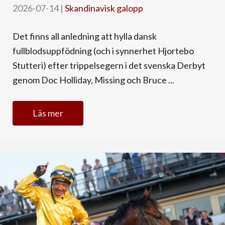
2026-07-14
|
Skandinavisk galopp
Det finns all anledning att hylla dansk
fullblodsuppfödning (och i synnerhet Hjortebo
Stutteri) efter trippelsegern i det svenska Derbyt
genom Doc Holliday, Missing och Bruce ...
Läs mer