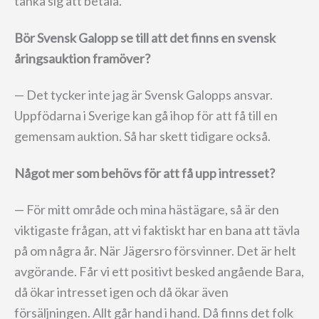
tänka sig att betala.
Bör Svensk Galopp se till att det finns en svensk
åringsauktion framöver?
— Det tycker inte jag är Svensk Galopps ansvar.
Uppfödarna i Sverige kan gå ihop för att få till en
gemensam auktion. Så har skett tidigare också.
Något mer som behövs för att få upp intresset?
— För mitt område och mina hästägare, så är den
viktigaste frågan, att vi faktiskt har en bana att tävla
på om några år. När Jägersro försvinner. Det är helt
avgörande. Får vi ett positivt besked angående Bara,
då ökar intresset igen och då ökar även
försäljningen. Allt går hand i hand. Då finns det folk