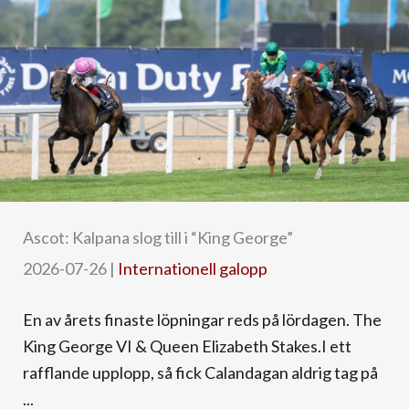
Ascot: Kalpana slog till i “King George”
2026-07-26
|
Internationell galopp
En av årets finaste löpningar reds på lördagen. The
King George VI & Queen Elizabeth Stakes.I ett
rafflande upplopp, så fick Calandagan aldrig tag på
...