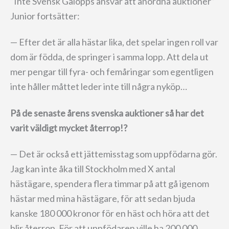
“Inte Svensk Galopps ansvar att anordna auktioner”
Junior fortsätter:
— Efter det är alla hästar lika, det spelar ingen roll var
dom är födda, de springer i samma lopp. Att dela ut
mer pengar till fyra- och femåringar som egentligen
inte håller måttet leder inte till några nyköp…
På de senaste årens svenska auktioner så har det
varit väldigt mycket återrop!?
— Det är också ett jättemisstag som uppfödarna gör.
Jag kan inte åka till Stockholm med X antal
hästägare, spendera flera timmar på att gå igenom
hästar med mina hästägare, för att sedan bjuda
kanske 180 000 kronor för en häst och höra att det
blir återrop. För att uppfödaren ville ha 200 000