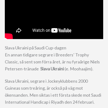
Slava Ukraini på Saudi Cup-dagen
En annan tidigare segrare i Breeders’ Trophy
Classic, så sent som förra året, är nu fyraårige Niels
Petersen-tränade
Slava Ukraini
(e. Moohaajim).
Slava Ukraini, segrare i Jockeyklubbens 2000
Guineas som treåring, är också på väg mot
ökensanden. Men siktas i ett första skede mot Saudi
International Handicap i Riyadh den 24 februari.