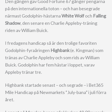
Den gången gav Good Fortune 67 gånger pengarna
på den internationella toton – och han besegrade
närmast Godolphin-hästarna
White Wolf
och
Falling
Shadow
, den senare en Charlie Appleby-träning
riden av William Buick.
I fredagens handicap så är den trolige favoriten
Godolphin-fyraåringen
Highbank
(e. Kingman) som
tränas av Charlie Appleby och som rids av William
Buick. Godolphin har fem hästar i loppet, varav
Appleby tränar tre.
Highbank startade senast – och segrade – i Bet365
Mile Handicap på Newmarkets “July-bana” i juli förra
året.