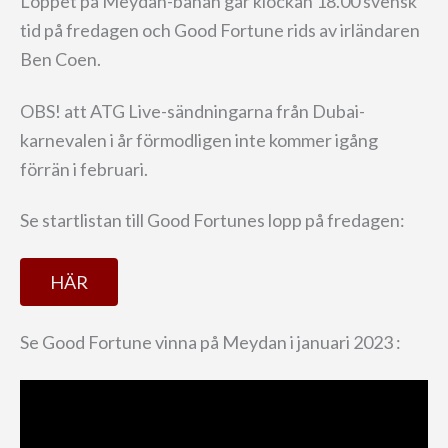
Loppet på Meydan-banan går klockan 18.00 svensk
tid på fredagen och Good Fortune rids av irländaren
Ben Coen.
OBS! att ATG Live-sändningarna från Dubai-
karnevalen i år förmodligen inte kommer igång
förrän i februari.
Se startlistan till Good Fortunes lopp på fredagen:
HÄR
Se Good Fortune vinna på Meydan i januari 2023 :