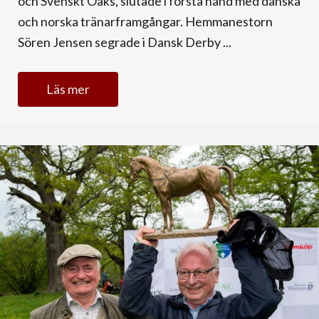
och Svenskt Oaks, slutade i första hand med danska
och norska tränarframgångar. Hemmanestorn
Sören Jensen segrade i Dansk Derby ...
Läs mer