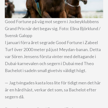
Good Fortune på väg mot segern i Jockeyklubbens
Grand Prix när det begav sig. Foto: Elina Björklund /
Svensk Galopp
I januari förra året segrade Good Fortune i Zabeel
Turf över 2000 meter på just Meydan-banan. Detta
var Sören Jensens första vinter med deltagande i
Dubai-karnevalen och segern i Dubai med Theo
Bachelot i sadeln small givetvis väldigt högt.
— Jag tvingades kasta loss lite för tidigt men det här
är en hård häst, verkar det som, sa Bachelot efter
segern då.