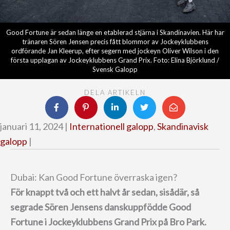
Good Fortune är sedan länge en etablerad stjärna i Skandinavien. Här har
tränaren Sören Jensen precis fått blommor av Jockeyklubbens
ordförande Jan Kleerup, efter segern med jockeyn Oliver Wilson i den
första upplagan av Jockeyklubbens Grand Prix. Foto: Elina Björklund /
Svensk Galopp
DELA ARTIKELN
januari 11, 2024 |
Internationell galopp
,
Skandinavisk
galopp
|
Dubai: Kan Good Fortune överraska igen?
För knappt två och ett halvt år sedan, sisådär, så
segrade Sören Jensens danskuppfödde Good
Fortune i Jockeyklubbens Grand Prix på Bro Park.