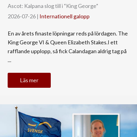
Ascot: Kalpana slog till i “King George”
2026-07-26
|
Internationell galopp
En av årets finaste löpningar reds på lördagen. The
King George VI & Queen Elizabeth Stakes.I ett
rafflande upplopp, så fick Calandagan aldrig tag på
...
Läs mer