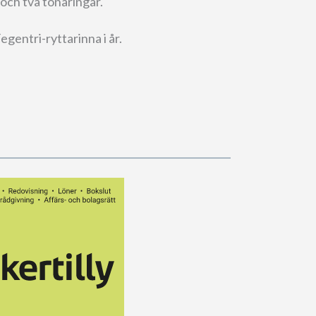
 och två tonåringar.
gentri-ryttarinna i år.