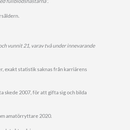
med fullblodshästarna”.
årsåldern.
och vunnit 21, varav två under innevarande
er, exakt statistik saknas från karriärens
ta skede 2007, för att gifta sig och bilda
som amatörryttare 2020.