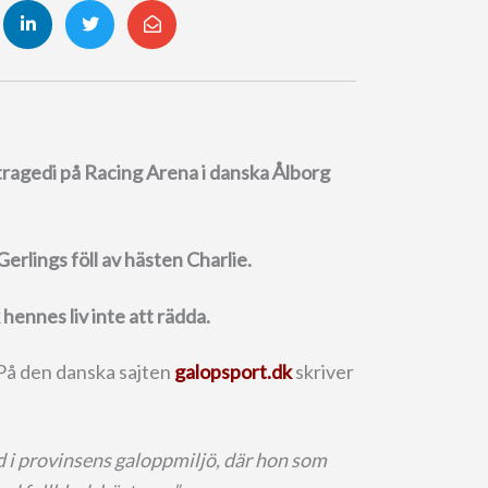
tragedi på Racing Arena i danska Ålborg
rlings föll av hästen Charlie.
 hennes liv inte att rädda.
 På den danska sajten
galopsport.dk
skriver
d i provinsens galoppmiljö, där hon som