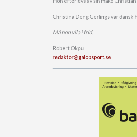
Hon efterlevs av sin make Christian
Christina Deng Gerlings var dansk Fe
Må hon vila i frid.
Robert Okpu
redaktor@galopsport.se