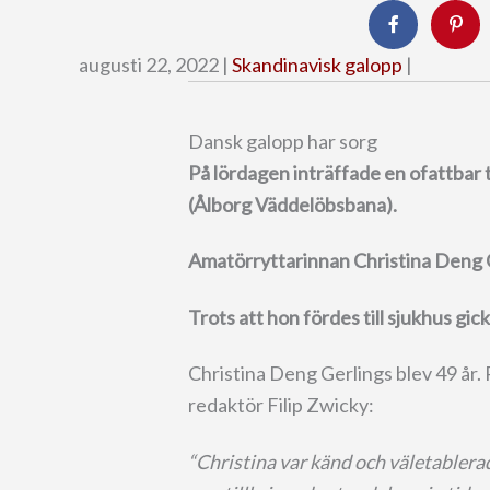
augusti 22, 2022 |
Skandinavisk galopp
|
Dansk galopp har sorg
På lördagen inträffade en ofattbar 
(Ålborg Väddelöbsbana).
Amatörryttarinnan Christina Deng Ge
Trots att hon fördes till sjukhus gick
Christina Deng Gerlings blev 49 år.
redaktör Filip Zwicky:
“Christina var känd och väletablera