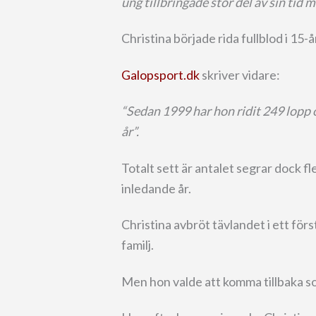
ung tillbringade stor del av sin tid 
Christina började rida fullblod i 15-
Galopsport.dk
skriver vidare:
“Sedan 1999 har hon ridit 249 lopp 
år”.
Totalt sett är antalet segrar dock fl
inledande år.
Christina avbröt tävlandet i ett förs
familj.
Men hon valde att komma tillbaka 