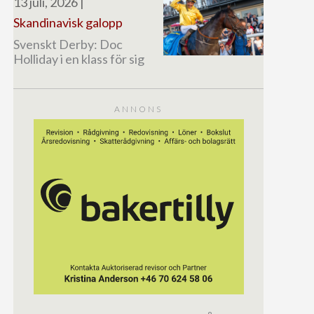
13 juli, 2026
|
Skandinavisk galopp
Svenskt Derby: Doc
Holliday i en klass för sig
ANNONS