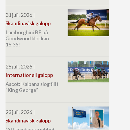
31 juli, 2026
|
Skandinavisk galopp
Lamborghini BF på
Goodwood klockan
16.35!
26 juli, 2026
|
Internationell galopp
Ascot: Kalpana slog till i
“King George”
23 juli, 2026
|
Skandinavisk galopp
“Att kombinera jobbet