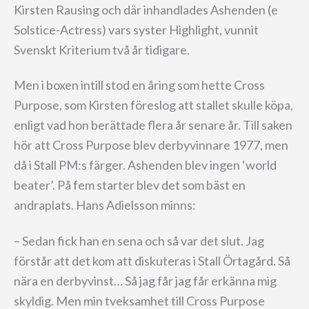
Kirsten Rausing och där inhandlades Ashenden (e
Solstice-Actress) vars syster Highlight, vunnit
Svenskt Kriterium två år tidigare.
Men i boxen intill stod en åring som hette Cross
Purpose, som Kirsten föreslog att stallet skulle köpa,
enligt vad hon berättade flera år senare år. Till saken
hör att Cross Purpose blev derbyvinnare 1977, men
då i Stall PM:s färger. Ashenden blev ingen ‘world
beater’. På fem starter blev det som bäst en
andraplats. Hans Adielsson minns:
– Sedan fick han en sena och så var det slut. Jag
förstår att det kom att diskuteras i Stall Örtagård. Så
nära en derbyvinst… Så jag får jag får erkänna mig
skyldig. Men min tveksamhet till Cross Purpose