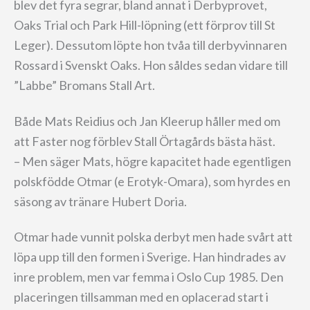
blev det fyra segrar, bland annat i Derbyprovet,
Oaks Trial och Park Hill-löpning (ett förprov till St
Leger). Dessutom löpte hon tvåa till derbyvinnaren
Rossard i Svenskt Oaks. Hon såldes sedan vidare till
”Labbe” Bromans Stall Art.
Både Mats Reidius och Jan Kleerup håller med om
att Faster nog förblev Stall Örtagårds bästa häst.
– Men säger Mats, högre kapacitet hade egentligen
polskfödde Otmar (e Erotyk-Omara), som hyrdes en
säsong av tränare Hubert Doria.
Otmar hade vunnit polska derbyt men hade svårt att
löpa upp till den formen i Sverige. Han hindrades av
inre problem, men var femma i Oslo Cup 1985. Den
placeringen tillsamman med en oplacerad start i