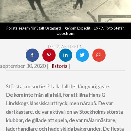
Första segern för Stall Örtagård – genom Expedit - 1979. Foto Stefan
Uppström
DELA ARTIKELN
september 30, 2020 |
Historia
|
Största konsortiet? I alla fall det långvarigaste
De kom inte från alla håll, för att låna Hans G
Lindskogs klassiska uttryck, men närapå. De var
dartkastare, de var aktiva i en av Stockholms största
klubbar, de gillade att spela, de var målarmästare,
läderhandlare och hade skilda bakgrunder. De flesta