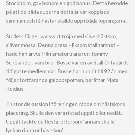
Stockholm, gav honom en god bonus. Detta berodde
på att de båda cuperna detta år var kopplade
samman och få hästar ställde upp i båda löpningarna.
Stallets färger var svart tröja med silverhästsko,
sillver mössa. Denna dress – liksom stallnamnet –
hade han ärvts från amatörtränaren Tommy
Schölander, vars bror Bosse var en av Stall Örtagårds
tidigaste medlemmar. Bosse har hunnit bli 92 år, men
följer fortfarande galoppsporten, berättar Mats
Reidius.
En stor diskussion i föreningen rådde om hästskons
placering. Skulle den vara riktad uppåt eller nedåt.
Uppåt tyckte de flesta, eftersom ‘annars skulle
lyckan rinna ur hästskon’.