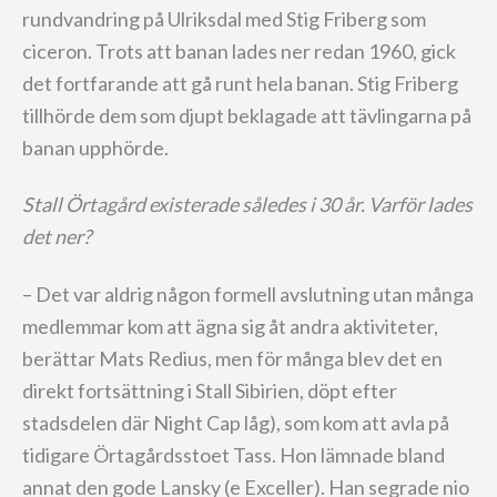
rundvandring på Ulriksdal med Stig Friberg som
ciceron. Trots att banan lades ner redan 1960, gick
det fortfarande att gå runt hela banan. Stig Friberg
tillhörde dem som djupt beklagade att tävlingarna på
banan upphörde.
Stall Örtagård existerade således i 30 år. Varför lades
det ner?
– Det var aldrig någon formell avslutning utan många
medlemmar kom att ägna sig åt andra aktiviteter,
berättar Mats Redius, men för många blev det en
direkt fortsättning i Stall Sibirien, döpt efter
stadsdelen där Night Cap låg), som kom att avla på
tidigare Örtagårdsstoet Tass. Hon lämnade bland
annat den gode Lansky (e Exceller). Han segrade nio