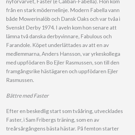
nyförvärvet, Faster (e Caliban-Fabella). Hon kom
från en stark mödernelinje. Modern Fabella vann
både Mowerinalöb och Dansk Oaks och var tvåa i
Svenskt Derby 1974. I aveln kom hon senare att
lämna två danska derbyvinnare, Fabulous och
Farandole. Köpet underlättades av att en av
medlemmarna, Anders Hansson, var yrkeskollega
med uppfödaren Bo Ejler Rasmussen, son till den
framgångsrike hästägaren och uppfödaren Ejler
Rasmussen.
Bättre med Faster
Efter en beskedlig start som tvååring, utvecklades
Faster, i Sam Fribergs träning, som en av
treårsårgångens bästa hästar. På femton starter