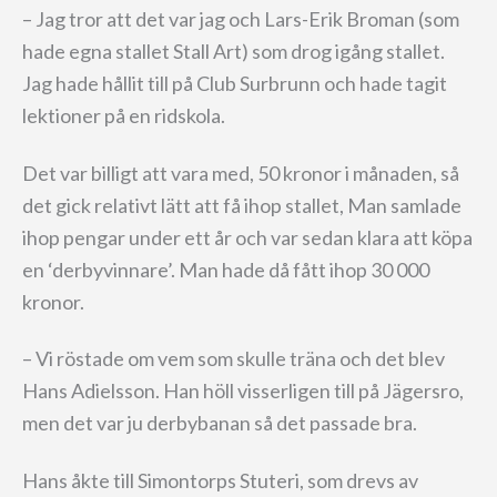
– Jag tror att det var jag och Lars-Erik Broman (som
hade egna stallet Stall Art) som drog igång stallet.
Jag hade hållit till på Club Surbrunn och hade tagit
lektioner på en ridskola.
Det var billigt att vara med, 50 kronor i månaden, så
det gick relativt lätt att få ihop stallet, Man samlade
ihop pengar under ett år och var sedan klara att köpa
en ‘derbyvinnare’. Man hade då fått ihop 30 000
kronor.
– Vi röstade om vem som skulle träna och det blev
Hans Adielsson. Han höll visserligen till på Jägersro,
men det var ju derbybanan så det passade bra.
Hans åkte till Simontorps Stuteri, som drevs av