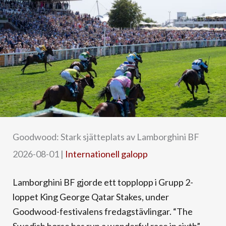
Goodwood: Stark sjätteplats av Lamborghini BF
2026-08-01
|
Internationell galopp
Lamborghini BF gjorde ett topplopp i Grupp 2-
loppet King George Qatar Stakes, under
Goodwood-festivalens fredagstävlingar. “The
Swedish horse has run a wonderful race in sixth”, ...