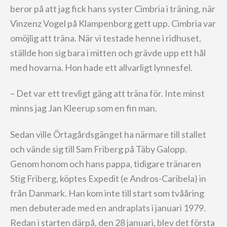
beror på att jag fick hans syster Cimbria i träning, när
Vinzenz Vogel på Klampenborg gett upp. Cimbria var
omöjlig att träna. När vi testade henne i ridhuset,
ställde hon sig bara i mitten och grävde upp ett hål
med hovarna. Hon hade ett allvarligt lynnesfel.
– Det var ett trevligt gäng att träna för. Inte minst
minns jag Jan Kleerup som en fin man.
Sedan ville Örtagårdsgänget ha närmare till stallet
och vände sig till Sam Friberg på Täby Galopp.
Genom honom och hans pappa, tidigare tränaren
Stig Friberg, köptes Expedit (e Andros-Caribela) in
från Danmark. Han kom inte till start som tvååring
men debuterade med en andraplats i januari 1979.
Redan i starten därpå, den 28 januari, blev det första