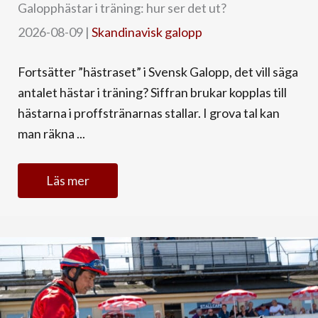
Galopphästar i träning: hur ser det ut?
2026-08-09
|
Skandinavisk galopp
Fortsätter ”hästraset” i Svensk Galopp, det vill säga
antalet hästar i träning? Siffran brukar kopplas till
hästarna i proffstränarnas stallar. I grova tal kan
man räkna ...
Läs mer