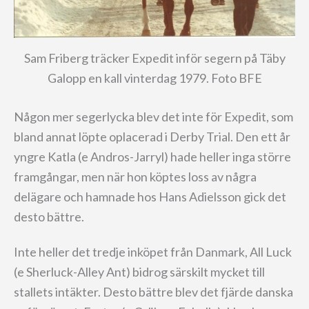
Sam Friberg träcker Expedit inför segern på Täby
Galopp en kall vinterdag 1979. Foto BFE
Någon mer segerlycka blev det inte för Expedit, som
bland annat löpte oplacerad i Derby Trial. Den ett år
yngre Katla (e Andros-Jarryl) hade heller inga större
framgångar, men när hon köptes loss av några
delägare och hamnade hos Hans Adielsson gick det
desto bättre.
Inte heller det tredje inköpet från Danmark, All Luck
(e Sherluck-Alley Ant) bidrog särskilt mycket till
stallets intäkter. Desto bättre blev det fjärde danska