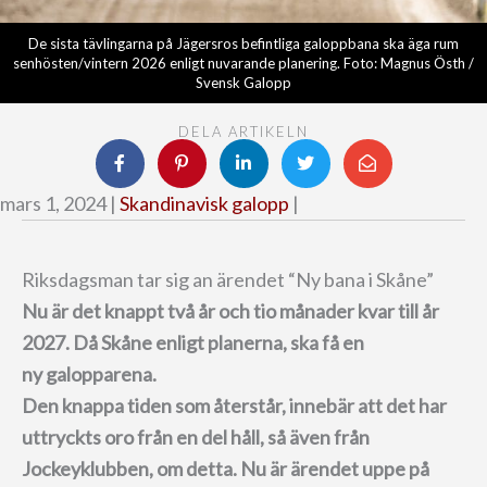
De sista tävlingarna på Jägersros befintliga galoppbana ska äga rum
senhösten/vintern 2026 enligt nuvarande planering. Foto: Magnus Östh /
Svensk Galopp
DELA ARTIKELN
mars 1, 2024 |
Skandinavisk galopp
|
Riksdagsman tar sig an ärendet “Ny bana i Skåne”
Nu är det knappt två år och tio månader kvar till år
2027. Då Skåne enligt planerna, ska få en
ny galopparena.
Den knappa tiden som återstår, innebär att det har
uttryckts oro från en del håll, så även från
Jockeyklubben, om detta. Nu är ärendet uppe på