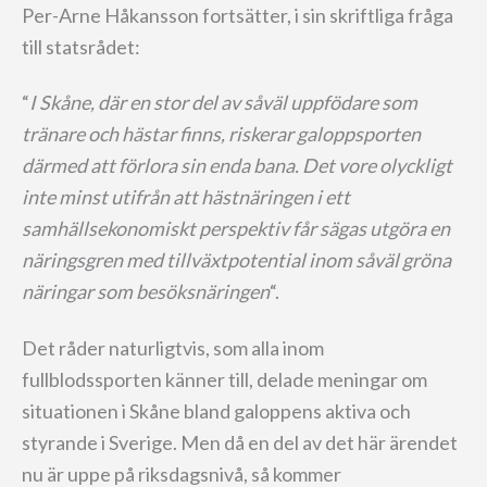
Per-Arne Håkansson fortsätter, i sin skriftliga fråga
till statsrådet:
“
I Skåne, där en stor del av såväl uppfödare som
tränare och hästar finns, riskerar galoppsporten
därmed att förlora sin enda bana. Det vore olyckligt
inte minst utifrån att hästnäringen i ett
samhällsekonomiskt perspektiv får sägas utgöra en
näringsgren med tillväxtpotential inom såväl gröna
näringar som besöksnäringen
“.
Det råder naturligtvis, som alla inom
fullblodssporten känner till, delade meningar om
situationen i Skåne bland galoppens aktiva och
styrande i Sverige. Men då en del av det här ärendet
nu är uppe på riksdagsnivå, så kommer