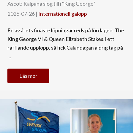
Ascot: Kalpana slog till i “King George”
2026-07-26
|
Internationell galopp
En av årets finaste löpningar reds på lördagen. The
King George VI & Queen Elizabeth Stakes.I ett
rafflande upplopp, så fick Calandagan aldrig tag på
...
Läs mer