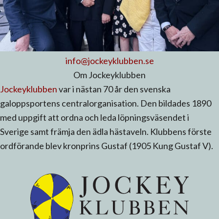
info@jockeyklubben.se
Om Jockeyklubben
Jockeyklubben
var i nästan 70 år den svenska
galoppsportens centralorganisation. Den bildades 1890
med uppgift att ordna och leda löpningsväsendet i
Sverige samt främja den ädla hästaveln. Klubbens förste
ordförande blev kronprins Gustaf (1905 Kung Gustaf V).