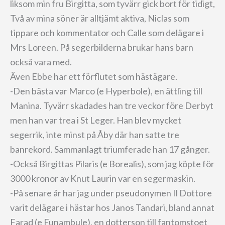
liksom min fru Birgitta, som tyvärr gick bort för tidigt,
Två av mina söner är alltjämt aktiva, Niclas som
tippare och kommentator och Calle som delägare i
Mrs Loreen. På segerbilderna brukar hans barn
också vara med.
Även Ebbe har ett förflutet som hästägare.
-Den bästa var Marco (e Hyperbole), en ättling till
Manina. Tyvärr skadades han tre veckor före Derbyt
men han var trea i St Leger. Han blev mycket
segerrik, inte minst på Åby där han satte tre
banrekord. Sammanlagt triumferade han 17 gånger.
-Också Birgittas Pilaris (e Borealis), som jag köpte för
3000 kronor av Knut Laurin var en segermaskin.
-På senare år har jag under pseudonymen Il Dottore
varit delägare i hästar hos Janos Tandari, bland annat
Farad (e Funambule), en dotterson till fantomstoet