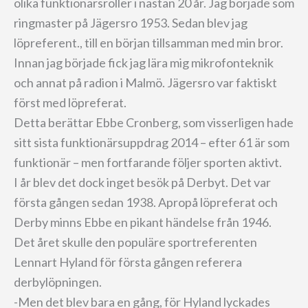
olika funktionärsroller i nästan 20 år. Jag började som
ringmaster på Jägersro 1953. Sedan blev jag
löpreferent., till en början tillsamman med min bror.
Innan jag började fick jag lära mig mikrofonteknik
och annat på radion i Malmö. Jägersro var faktiskt
först med löpreferat.
Detta berättar Ebbe Cronberg, som visserligen hade
sitt sista funktionärsuppdrag 2014 – efter 61 är som
funktionär – men fortfarande följer sporten aktivt.
I år blev det dock inget besök på Derbyt. Det var
första gången sedan 1938. Apropå löpreferat och
Derby minns Ebbe en pikant händelse från 1946.
Det året skulle den populäre sportreferenten
Lennart Hyland för första gången referera
derbylöpningen.
-Men det blev bara en gång, för Hyland lyckades