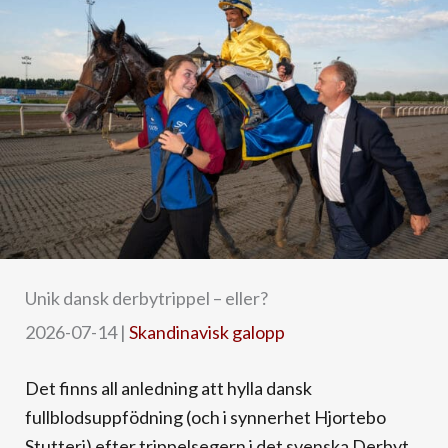
Unik dansk derbytrippel – eller?
2026-07-14
|
Skandinavisk galopp
Det finns all anledning att hylla dansk
fullblodsuppfödning (och i synnerhet Hjortebo
Stutteri) efter trippelsegern i det svenska Derbyt