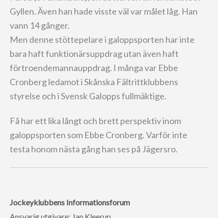
Gyllen. Även han hade visste väl var målet låg. Han
vann 14 gånger.
Men denne stöttepelare i galoppsporten har inte
bara haft funktionärsuppdrag utan även haft
förtroendemannauppdrag. I många var Ebbe
Cronberg ledamot i Skånska Fältrittklubbens
styrelse och i Svensk Galopps fullmäktige.
Få har ett lika långt och brett perspektiv inom
galoppsporten som Ebbe Cronberg. Varför inte
testa honom nästa gång han ses på Jägersro.
Jockeyklubbens Informationsforum
Ansvarig utgivare: Jan Kleerup