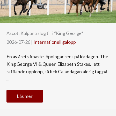
Ascot: Kalpana slog till i “King George”
2026-07-26
|
Internationell galopp
En av årets finaste löpningar reds på lördagen. The
King George VI & Queen Elizabeth Stakes.I ett
rafflande upplopp, så fick Calandagan aldrig tag på
...
Läs mer