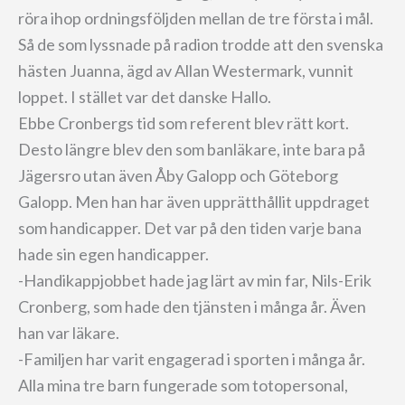
röra ihop ordningsföljden mellan de tre första i mål.
Så de som lyssnade på radion trodde att den svenska
hästen Juanna, ägd av Allan Westermark, vunnit
loppet. I stället var det danske Hallo.
Ebbe Cronbergs tid som referent blev rätt kort.
Desto längre blev den som banläkare, inte bara på
Jägersro utan även Åby Galopp och Göteborg
Galopp. Men han har även upprätthållit uppdraget
som handicapper. Det var på den tiden varje bana
hade sin egen handicapper.
-Handikappjobbet hade jag lärt av min far, Nils-Erik
Cronberg, som hade den tjänsten i många år. Även
han var läkare.
-Familjen har varit engagerad i sporten i många år.
Alla mina tre barn fungerade som totopersonal,