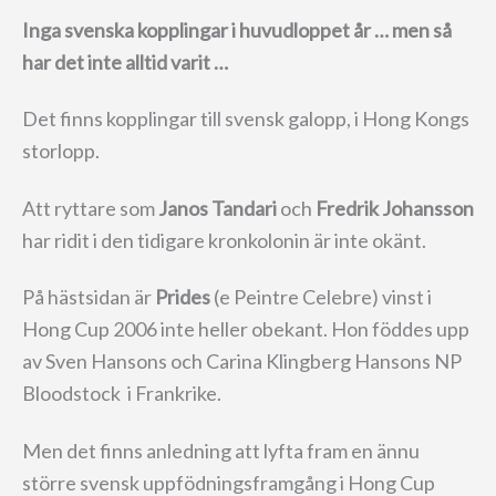
Inga svenska kopplingar i huvudloppet år … men så
har det inte alltid varit …
Det finns kopplingar till svensk galopp, i Hong Kongs
storlopp.
Att ryttare som
Janos Tandari
och
Fredrik Johansson
har ridit i den tidigare kronkolonin är inte okänt.
På hästsidan är
Prides
(e Peintre Celebre) vinst i
Hong Cup 2006 inte heller obekant. Hon föddes upp
av Sven Hansons och Carina Klingberg Hansons NP
Bloodstock i Frankrike.
Men det finns anledning att lyfta fram en ännu
större svensk uppfödningsframgång i Hong Cup