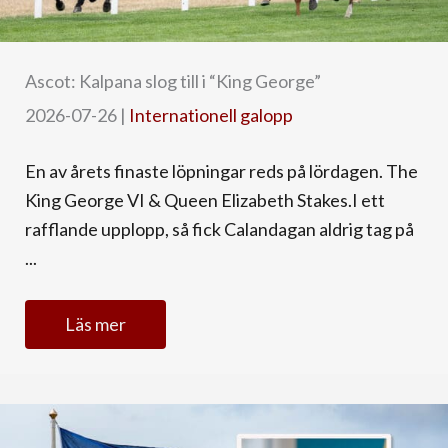
Ascot: Kalpana slog till i “King George”
2026-07-26
|
Internationell galopp
En av årets finaste löpningar reds på lördagen. The
King George VI & Queen Elizabeth Stakes.I ett
rafflande upplopp, så fick Calandagan aldrig tag på
...
Läs mer