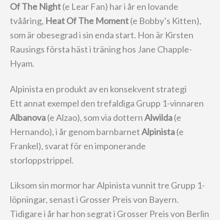
Of The Night
(e Lear Fan) har i år en lovande
tvååring,
Heat Of The Moment
(e Bobby’s Kitten),
som är obesegrad i sin enda start. Hon är Kirsten
Rausings första häst i träning hos Jane Chapple-
Hyam.
Alpinista en produkt av en konsekvent strategi
Ett annat exempel den trefaldiga Grupp 1-vinnaren
Albanova
(e Alzao), som via dottern
Alwilda
(e
Hernando), i år genom barnbarnet
Alpinista
(e
Frankel), svarat för en imponerande
storloppstrippel.
Liksom sin mormor har Alpinista vunnit tre Grupp 1-
löpningar, senast i Grosser Preis von Bayern.
Tidigare i år har hon segrat i Grosser Preis von Berlin