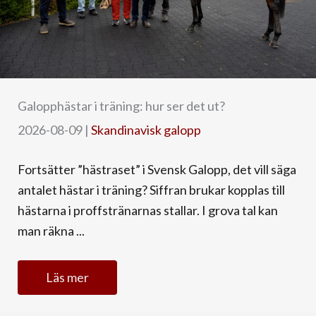
Galopphästar i träning: hur ser det ut?
2026-08-09
|
Skandinavisk galopp
Fortsätter ”hästraset” i Svensk Galopp, det vill säga
antalet hästar i träning? Siffran brukar kopplas till
hästarna i proffstränarnas stallar. I grova tal kan
man räkna ...
Läs mer