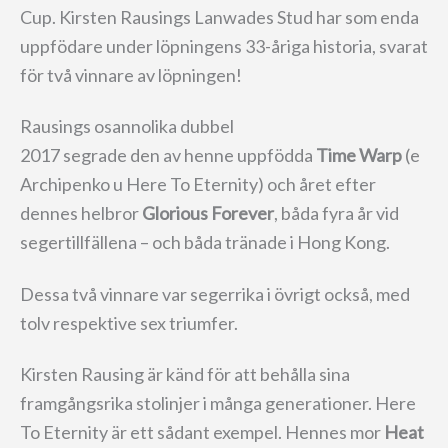
Cup. Kirsten Rausings Lanwades Stud har som enda
uppfödare under löpningens 33-åriga historia, svarat
för två vinnare av löpningen!
Rausings osannolika dubbel
2017 segrade den av henne uppfödda
Time Warp
(e
Archipenko u Here To Eternity) och året efter
dennes helbror
Glorious Forever
, båda fyra år vid
segertillfällena – och båda tränade i Hong Kong.
Dessa två vinnare var segerrika i övrigt också, med
tolv respektive sex triumfer.
Kirsten Rausing är känd för att behålla sina
framgångsrika stolinjer i många generationer. Here
To Eternity är ett sådant exempel. Hennes mor
Heat