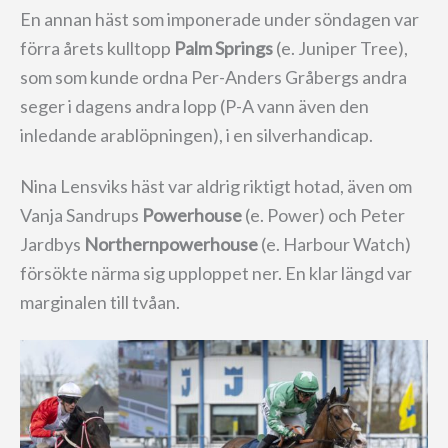
En annan häst som imponerade under söndagen var
förra årets kulltopp
Palm Springs
(e. Juniper Tree),
som som kunde ordna Per-Anders Gråbergs andra
seger i dagens andra lopp (P-A vann även den
inledande arablöpningen), i en silverhandicap.
Nina Lensviks häst var aldrig riktigt hotad, även om
Vanja Sandrups
Powerhouse
(e. Power) och Peter
Jardbys
Northernpowerhouse
(e. Harbour Watch)
försökte närma sig upploppet ner. En klar längd var
marginalen till tvåan.