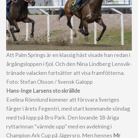
Att Palm Springs är en klassig häst visade han redan i
årgångsloppen i fjol. Och den Nina Lindberg Lensvik-
tränade valacken fortsätter att visa framfötterna.
Foto: Stefan Olsson / Svensk Galopp
Hans-Inge Larsens sto skrällde
Evelina Rönnlund kommer att försvara Sveriges
färger i årets Fegentri, med start kommande söndag
med två lopp på Bro Park. Den lovande 18-åriga
ryttarinnan “värmde upp” med en avdelning i
Champion Ark Cup på Jägersro. Men hennes
Mr