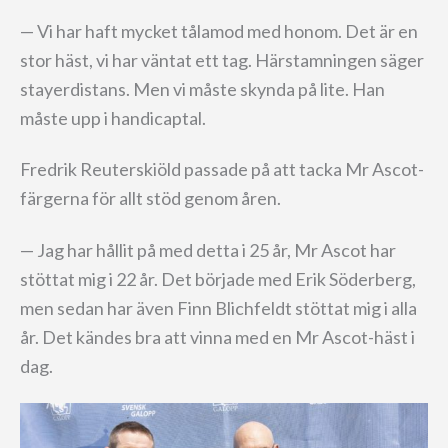
— Vi har haft mycket tålamod med honom. Det är en
stor häst, vi har väntat ett tag. Härstamningen säger
stayerdistans. Men vi måste skynda på lite. Han
måste upp i handicaptal.
Fredrik Reuterskiöld passade på att tacka Mr Ascot-
färgerna för allt stöd genom åren.
— Jag har hållit på med detta i 25 år, Mr Ascot har
stöttat mig i 22 år. Det började med Erik Söderberg,
men sedan har även Finn Blichfeldt stöttat mig i alla
år. Det kändes bra att vinna med en Mr Ascot-häst i
dag.