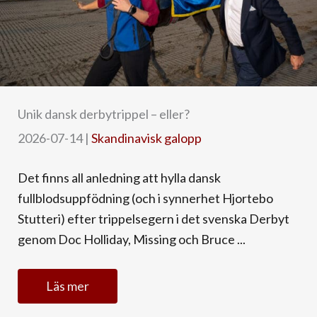
Unik dansk derbytrippel – eller?
2026-07-14
|
Skandinavisk galopp
Det finns all anledning att hylla dansk
fullblodsuppfödning (och i synnerhet Hjortebo
Stutteri) efter trippelsegern i det svenska Derbyt
genom Doc Holliday, Missing och Bruce ...
Läs mer