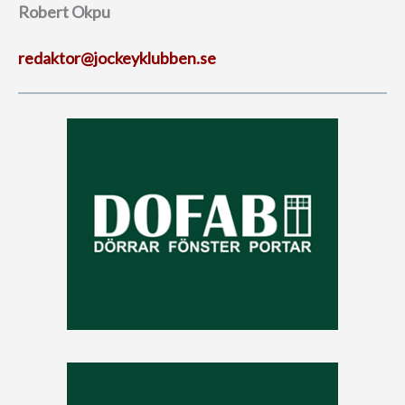
Robert Okpu
redaktor@jockeyklubben.se