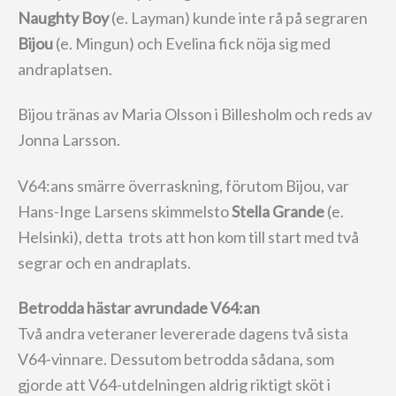
Naughty Boy
(e. Layman) kunde inte rå på segraren
Bijou
(e. Mingun) och Evelina fick nöja sig med
andraplatsen.
Bijou tränas av Maria Olsson i Billesholm och reds av
Jonna Larsson.
V64:ans smärre överraskning, förutom Bijou, var
Hans-Inge Larsens skimmelsto
Stella Grande
(e.
Helsinki), detta trots att hon kom till start med två
segrar och en andraplats.
Betrodda hästar avrundade V64:an
Två andra veteraner levererade dagens två sista
V64-vinnare. Dessutom betrodda sådana, som
gjorde att V64-utdelningen aldrig riktigt sköt i