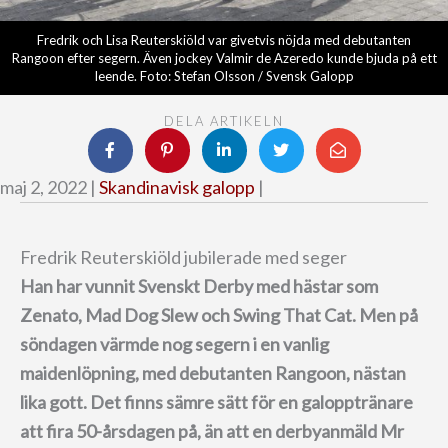
Fredrik och Lisa Reuterskiöld var givetvis nöjda med debutanten
Rangoon efter segern. Även jockey Valmir de Azeredo kunde bjuda på ett
leende. Foto: Stefan Olsson / Svensk Galopp
DELA ARTIKELN
maj 2, 2022 |
Skandinavisk galopp
|
Fredrik Reuterskiöld jubilerade med seger
Han har vunnit Svenskt Derby med hästar som
Zenato, Mad Dog Slew och Swing That Cat.
Men på
söndagen värmde nog segern i en vanlig
maidenlöpning, med debutanten Rangoon, nästan
lika gott.
Det finns sämre sätt för en galopptränare
att fira 50-årsdagen på, än att en derbyanmäld Mr