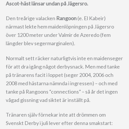
Ascot-häst länsar undan på Jägersro.
Den treårige valacken
Rangoon
(e. El Kabeir)
närmast lekte hem maidenlöpningen på Jägersro
över 1200 meter under Valmir de Azeredo (fem
längder blev segermarginalen).
Normalt sett räcker naturligtvis inte en maidenseger
för att dra igång något derbysnack. Men med tanke
på tränarens facit i loppet (seger 2004, 2006 och
2008 med hästarna nämnda i ingressen) – och med
tanke på Rangoons “connections” – så år det ingen
vågad gissning vad siktet är inställt på.
Tränaren själv förnekar inte att drömmen om
Svenskt Derby i juli lever efter denna smakstart: