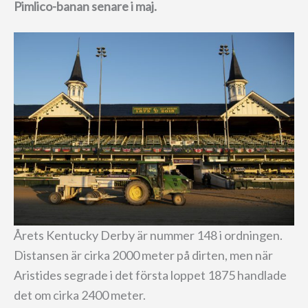
Pimlico-banan senare i maj.
Årets Kentucky Derby är nummer 148 i ordningen.
Distansen är cirka 2000 meter på dirten, men när
Aristides segrade i det första loppet 1875 handlade
det om cirka 2400 meter.