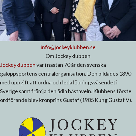
info@jockeyklubben.se
Om Jockeyklubben
Jockeyklubben
var i nästan 70 år den svenska
galoppsportens centralorganisation. Den bildades 1890
med uppgift att ordna och leda löpningsväsendet i
Sverige samt främja den ädla hästaveln. Klubbens förste
ordförande blev kronprins Gustaf (1905 Kung Gustaf V).