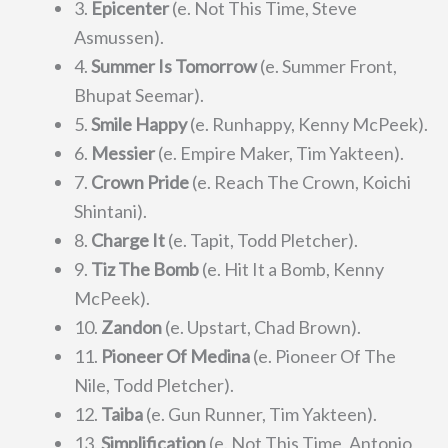
3.
Epicenter
(e. Not This Time, Steve
Asmussen).
4.
Summer Is Tomorrow
(e. Summer Front,
Bhupat Seemar).
5.
Smile Happy
(e. Runhappy, Kenny McPeek).
6.
Messier
(e. Empire Maker, Tim Yakteen).
7.
Crown Pride
(e.
Reach The Crown, Koichi
Shintani).
8.
Charge It
(e. Tapit, Todd Pletcher).
9.
Tiz The Bomb
(e. Hit It a Bomb, Kenny
McPeek).
10.
Zandon
(e. Upstart, Chad Brown).
11.
Pioneer Of Medina
(e. Pioneer Of The
Nile, Todd Pletcher).
12.
Taiba
(e. Gun Runner, Tim Yakteen).
13.
Simplification
(e. Not This Time, Antonio