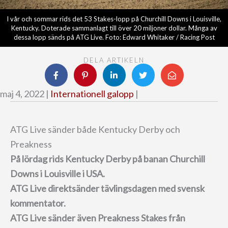
I vår och sommar rids det 53 Stakes-lopp på Churchill Downs i Louisville,
Kentucky. Doterade sammanlagt till över 20 miljoner dollar. Många av
dessa lopp sänds på ATG Live. Foto: Edward Whitaker / Racing Post
DELA ARTIKELN
maj 4, 2022 |
Internationell galopp
|
ATG Live sänder både Kentucky Derby och
Preakness
På lördag rids Kentucky Derby på banan Churchill
Downs i Louisville i USA.
ATG Live direktsänder tävlingsdagen med svensk
kommentator.
ATG Live sänder även Preakness Stakes från