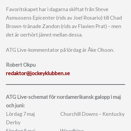
Favoritskapet har i dagarna skiftat från Steve
Asmussens Epicenter (rids av Joel Rosario) till Chad
Brown-tränade Zandon (rids av Flavien Prat) – men
det är oerhört jämnt mellan dessa.
ATG Live-kommentator på lördag är Åke Olsson.
Robert Okpu
redaktor@jockeyklubben.se
ATG Live-schemat för nordamerikansk galopp i maj
och juni:
Lördag 7 maj Churchill Downs – Kentucky
Derby
Söndag 8 maj Woodbine