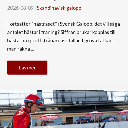
2026-08-09
|
Skandinavisk galopp
Fortsätter ”hästraset” i Svensk Galopp, det vill säga
antalet hästar i träning? Siffran brukar kopplas till
hästarna i proffstränarnas stallar. I grova tal kan
man räkna ...
Läs mer