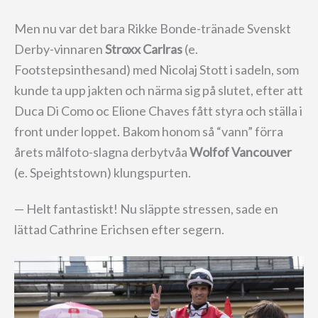
Men nu var det bara Rikke Bonde-tränade Svenskt
Derby-vinnaren
Stroxx Carlras
(e.
Footstepsinthesand) med Nicolaj Stott i sadeln, som
kunde ta upp jakten och närma sig på slutet, efter att
Duca Di Como oc Elione Chaves fått styra och ställa i
front under loppet. Bakom honom så “vann” förra
årets målfoto-slagna derbytvåa
Wolfof Vancouver
(e. Speightstown) klungspurten.
— Helt fantastiskt! Nu släppte stressen, sade en
lättad Cathrine Erichsen efter segern.