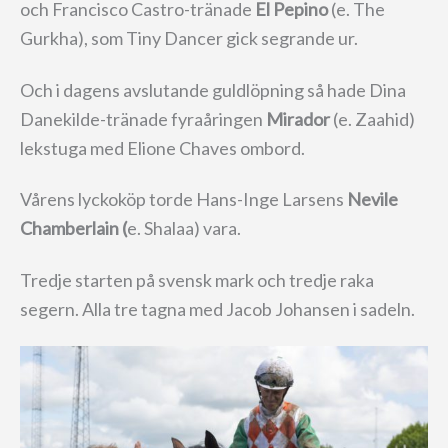
och Francisco Castro-tränade
El Pepino
(e. The
Gurkha), som Tiny Dancer gick segrande ur.
Och i dagens avslutande guldlöpning så hade Dina
Danekilde-tränade fyraåringen
Mirador
(e. Zaahid)
lekstuga med Elione Chaves ombord.
Vårens lyckoköp torde Hans-Inge Larsens
Nevile
Chamberlain (
e. Shalaa) vara.
Tredje starten på svensk mark och tredje raka
segern. Alla tre tagna med Jacob Johansen i sadeln.