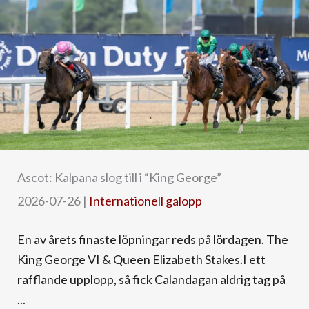
Ascot: Kalpana slog till i “King George”
2026-07-26
|
Internationell galopp
En av årets finaste löpningar reds på lördagen. The
King George VI & Queen Elizabeth Stakes.I ett
rafflande upplopp, så fick Calandagan aldrig tag på
...