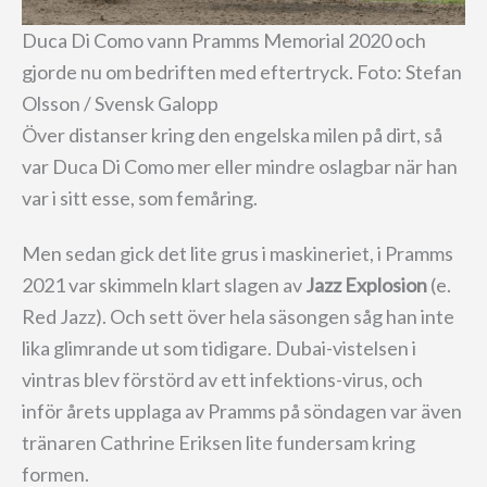
Duca Di Como vann Pramms Memorial 2020 och
gjorde nu om bedriften med eftertryck. Foto: Stefan
Olsson / Svensk Galopp
Över distanser kring den engelska milen på dirt, så
var Duca Di Como mer eller mindre oslagbar när han
var i sitt esse, som femåring.
Men sedan gick det lite grus i maskineriet, i Pramms
2021 var skimmeln klart slagen av
Jazz Explosion
(e.
Red Jazz). Och sett över hela säsongen såg han inte
lika glimrande ut som tidigare. Dubai-vistelsen i
vintras blev förstörd av ett infektions-virus, och
inför årets upplaga av Pramms på söndagen var även
tränaren Cathrine Eriksen lite fundersam kring
formen.