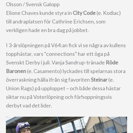
Olsson / Svensk Galopp
Elione Chaves kunde styra in
City Code
(e. Kodiac)
till andraplatsen för Cathrine Erichsen, som
verkligen hade en bra dag på jobbet.
I 3-årslöpningen på V64:an fick vi se några av kullens
topphästar, vars “connections” har ett öga på
Svenskt Derby i juli. Vanja Sandrup-tränade
Röde
Baronen
(e. Casamento) lyckades till spelarnas stora
överraskning hålla ifrån sig favoriten
Steinar
(e.
Union Rags) på upploppet – och både dessa hästar
siktar nu på Voterlöpning och förhoppningsvis
derbyt vad det lider.