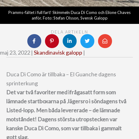
Pramms-fältet i full fart! Skimmeln Duca Di Como och Elione Chaves
anför. Foto: Stefan Olsson, Svensk Galopp
DELA ARTIKELN
maj 23, 2022 |
Skandinavisk galopp
|
Duca Di Como är tillbaka – El Guanche dagens
sprinterkung
Det var två favoriter med ifrågasatt form som
lämnade startboxarna på Jägersro i söndagens två
Listed-lopp. Men båda levererade – de lämnade
motståndet! Dagens största utropstecken var
kanske Duca Di Como, som var tillbaka i gammalt
gott slag.