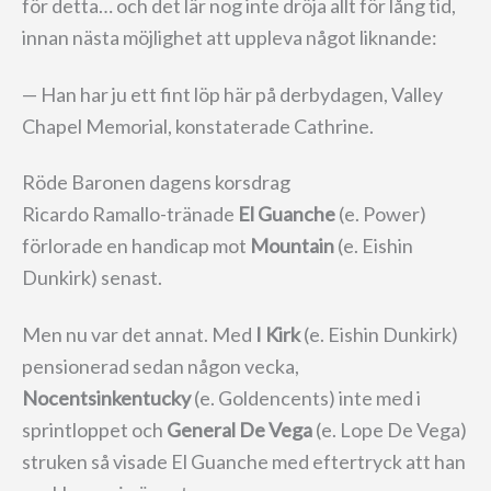
för detta… och det lär nog inte dröja allt för lång tid,
innan nästa möjlighet att uppleva något liknande:
— Han har ju ett fint löp här på derbydagen, Valley
Chapel Memorial, konstaterade Cathrine.
Röde Baronen dagens korsdrag
Ricardo Ramallo-tränade
El Guanche
(e. Power)
förlorade en handicap mot
Mountain
(e. Eishin
Dunkirk) senast.
Men nu var det annat. Med
I Kirk
(e. Eishin Dunkirk)
pensionerad sedan någon vecka,
Nocentsinkentucky
(e. Goldencents) inte med i
sprintloppet och
General De Vega
(e. Lope De Vega)
struken så visade El Guanche med eftertryck att han