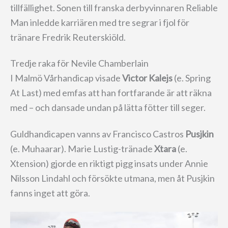
tillfällighet. Sonen till franska derbyvinnaren Reliable
Man inledde karriären med tre segrar i fjol för
tränare Fredrik Reuterskiöld.
Tredje raka för Nevile Chamberlain
I Malmö Vårhandicap visade
Victor Kalejs
(e. Spring
At Last) med emfas att han fortfarande är att räkna
med – och dansade undan på lätta fötter till seger.
Guldhandicapen vanns av Francisco Castros
Pusjkin
(e. Muhaarar). Marie Lustig-tränade
Xtara
(e.
Xtension) gjorde en riktigt pigg insats under Annie
Nilsson Lindahl och försökte utmana, men åt Pusjkin
fanns inget att göra.