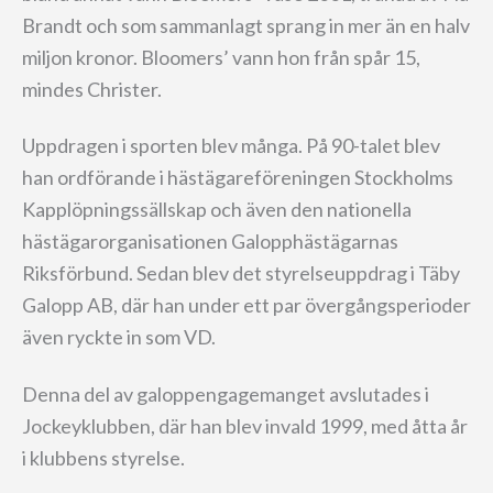
Brandt och som sammanlagt sprang in mer än en halv
miljon kronor. Bloomers’ vann hon från spår 15,
mindes Christer.
Uppdragen i sporten blev många. På 90-talet blev
han ordförande i hästägareföreningen Stockholms
Kapplöpningssällskap och även den nationella
hästägarorganisationen Galopphästägarnas
Riksförbund. Sedan blev det styrelseuppdrag i Täby
Galopp AB, där han under ett par övergångsperioder
även ryckte in som VD.
Denna del av galoppengagemanget avslutades i
Jockeyklubben, där han blev invald 1999, med åtta år
i klubbens styrelse.