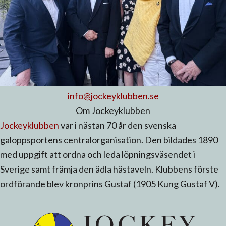
info@jockeyklubben.se
Om Jockeyklubben
Jockeyklubben
var i nästan 70 år den svenska
galoppsportens centralorganisation. Den bildades 1890
med uppgift att ordna och leda löpningsväsendet i
Sverige samt främja den ädla hästaveln. Klubbens förste
ordförande blev kronprins Gustaf (1905 Kung Gustaf V).