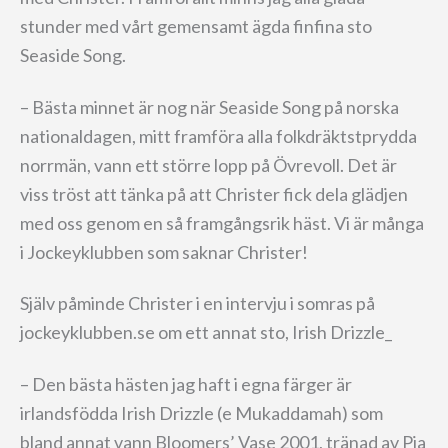
stunder med vårt gemensamt ägda finfina sto
Seaside Song.
– Bästa minnet är nog när Seaside Song på norska
nationaldagen, mitt framföra alla folkdräktstprydda
norrmän, vann ett större lopp på Övrevoll. Det är
viss tröst att tänka på att Christer fick dela glädjen
med oss genom en så framgångsrik häst. Vi är många
i Jockeyklubben som saknar Christer!
Själv påminde Christer i en intervju i somras på
jockeyklubben.se om ett annat sto, Irish Drizzle_
– Den bästa hästen jag haft i egna färger är
irlandsfödda Irish Drizzle (e Mukaddamah) som
bland annat vann Bloomers’ Vase 2001, tränad av Pia