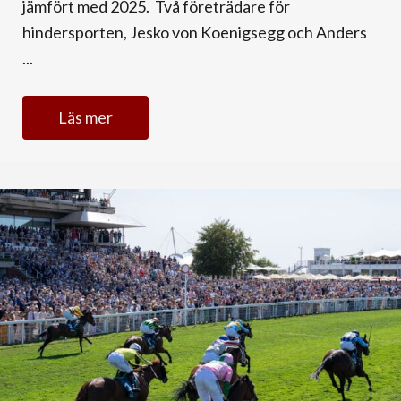
jämfört med 2025. Två företrädare för
hindersporten, Jesko von Koenigsegg och Anders
...
Läs mer