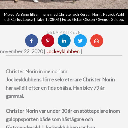
Mixed Va Bene tillsammans med Christer och Kerstin Norin, Patrick Wahl
och Carlos Lopez | Täby 120808 | Foto: Stefan Olsson / Svensk Galopp.
DELA ARTIKELN
november 22, 2020 |
Jockeyklubben
|
Christer Norin in memoriam
Jockeyklubbens förre sekreterare Christer Norin
har avlidit efter en tids ohälsa. Han blev 79 år
gammal.
Christer Norin var under 30 år en stöttepelare inom
galoppsporten både som hästägare och
förtroendevald. I Jockeyklubben var han