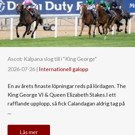
Ascot: Kalpana slog till i “King George”
2026-07-26
|
Internationell galopp
En av årets finaste löpningar reds på lördagen. The
King George VI & Queen Elizabeth Stakes.I ett
rafflande upplopp, så fick Calandagan aldrig tag på
...
Läs mer