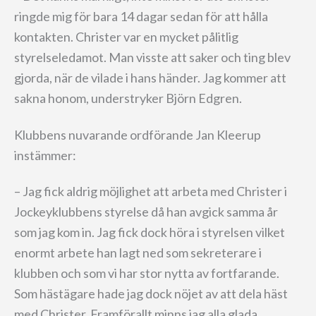
ringde mig för bara 14 dagar sedan för att hålla
kontakten. Christer var en mycket pålitlig
styrelseledamot. Man visste att saker och ting blev
gjorda, när de vilade i hans händer. Jag kommer att
sakna honom, understryker Björn Edgren.
Klubbens nuvarande ordförande Jan Kleerup
instämmer:
– Jag fick aldrig möjlighet att arbeta med Christer i
Jockeyklubbens styrelse då han avgick samma år
som jag kom in. Jag fick dock höra i styrelsen vilket
enormt arbete han lagt ned som sekreterare i
klubben och som vi har stor nytta av fortfarande.
Som hästägare hade jag dock nöjet av att dela häst
med Christer. Framförallt minns jag alla glada