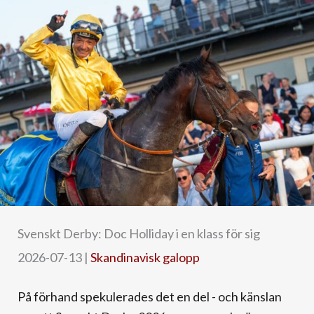
Svenskt Derby: Doc Holliday i en klass för sig
2026-07-13
|
Skandinavisk galopp
På förhand spekulerades det en del - och känslan