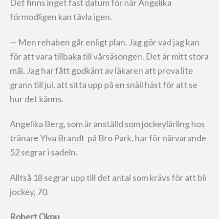
Det finns inget fast datum för när Angelika
förmodligen kan tävla igen.
— Men rehaben går enligt plan. Jag gör vad jag kan
för att vara tillbaka till vårsäsongen. Det är mitt stora
mål. Jag har fått godkänt av läkaren att prova lite
grann till jul, att sitta upp på en snäll häst för att se
hur det känns.
Angelika Berg, som är anställd som jockeylärling hos
tränare Ylva Brandt på Bro Park, har för närvarande
52 segrar i sadeln.
Alltså 18 segrar upp till det antal som krävs för att bli
jockey, 70.
Robert Okpu