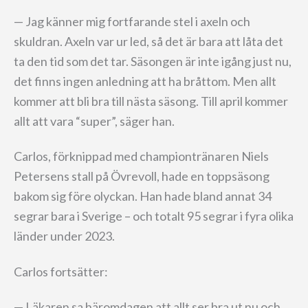
— Jag känner mig fortfarande stel i axeln och
skuldran. Axeln var ur led, så det är bara att låta det
ta den tid som det tar. Säsongen är inte igång just nu,
det finns ingen anledning att ha bråttom. Men allt
kommer att bli bra till nästa säsong. Till april kommer
allt att vara “super”, säger han.
Carlos, förknippad med championtränaren Niels
Petersens stall på Övrevoll, hade en toppsäsong
bakom sig före olyckan. Han hade bland annat 34
segrar bara i Sverige – och totalt 95 segrar i fyra olika
länder under 2023.
Carlos fortsätter:
— Läkaren sa häromdagen att allt ser bra ut nu och