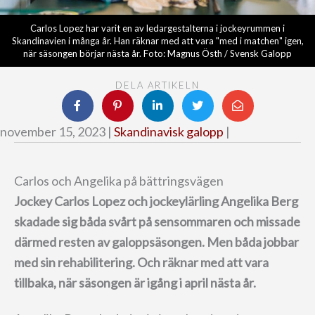
Carlos Lopez har varit en av ledargestalterna i jockeyrummen i
Skandinavien i många år. Han räknar med att vara "med i matchen" igen,
när säsongen börjar nästa år. Foto: Magnus Östh / Svensk Galopp
DELA ARTIKELN
november 15, 2023 |
Skandinavisk galopp
|
Carlos och Angelika på bättringsvägen
Jockey Carlos Lopez och jockeylärling Angelika Berg
skadade sig båda svårt på sensommaren och missade
därmed resten av galoppsäsongen.
Men båda jobbar
med sin rehabilitering. Och räknar med att vara
tillbaka, när säsongen är igång i april nästa år.