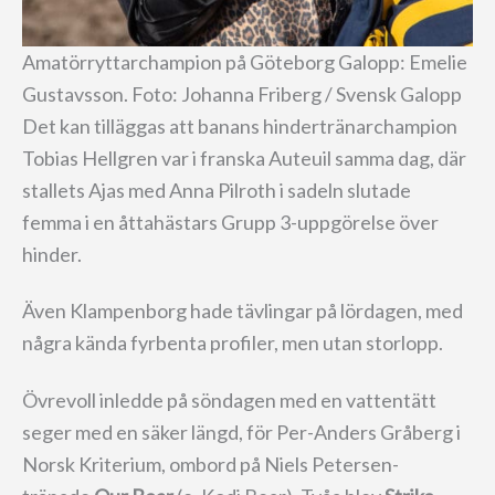
Amatörryttarchampion på Göteborg Galopp: Emelie
Gustavsson. Foto: Johanna Friberg / Svensk Galopp
Det kan tilläggas att banans hindertränarchampion
Tobias Hellgren var i franska Auteuil samma dag, där
stallets Ajas med Anna Pilroth i sadeln slutade
femma i en åttahästars Grupp 3-uppgörelse över
hinder.
Även Klampenborg hade tävlingar på lördagen, med
några kända fyrbenta profiler, men utan storlopp.
Övrevoll inledde på söndagen med en vattentätt
seger med en säker längd, för Per-Anders Gråberg i
Norsk Kriterium, ombord på Niels Petersen-