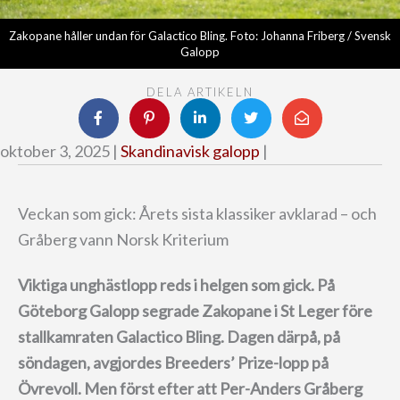
Zakopane håller undan för Galactico Bling. Foto: Johanna Friberg / Svensk
Galopp
DELA ARTIKELN
oktober 3, 2025 |
Skandinavisk galopp
|
Veckan som gick: Årets sista klassiker avklarad – och
Gråberg vann Norsk Kriterium
Viktiga unghästlopp reds i helgen som gick.
På
Göteborg Galopp segrade Zakopane i St Leger före
stallkamraten Galactico Bling.
Dagen därpå, på
söndagen, avgjordes Breeders’ Prize-lopp på
Övrevoll. Men först efter att Per-Anders Gråberg