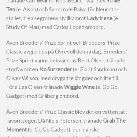
tränade
Our Bear
(e. Kodi Bear). Tvåa blev
Strike
Ten
(e. Alson) och Sandro de Paiva för Neuroth-
stallet, trea segrarens stallkamrat
Lady Irene
(e.
Study Of Man) med Carlos Lopez ombord.
Även Breeders’ Prize Sprint och Breeders’ Prize
Classic avgjordes på Övrevoll denna dag. Breeders’
Prize Sprint vanns bekvämt av Bent Olsen-tränade
storfavoriten
No Surrender
(e. Giant Sandman) och
Oliver Wilson, med dryga tre längder och lite till.
Före Lea Olsen-tränade
Wiggle Wine
(e. Go Go
Gadget) med Gråberg ombord.
Även Breeders’ Prize Classic blev det en vattentätt
favoritseger. Då Niels Petersen-tränade
Grab The
Moment
(e. Go Go Gadget), den danske