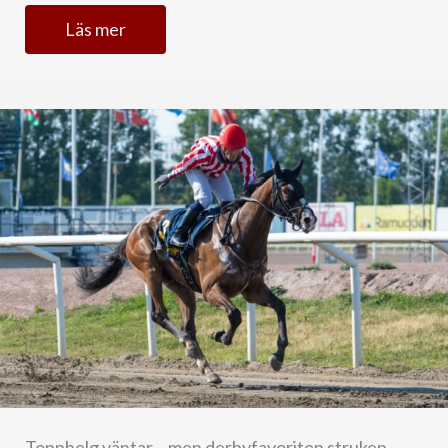
Läs mer
Topphelg väntar – men derbyfavoriten struken