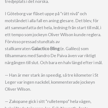
tredjeplats i det norska.
I Göteborg var flåset uppe på “rätt nivå” och
motståndet i alla fall en aning glesare. Det blev, för
att sammanfatta det hela, ledning från start till mål, i
ett tempo som jockeyn Oliver Wilson kunde reglera.
Förvisso pressad stundtals av
stallkamraten
Galactico Bling
(e. Galileo) som
tillsammans med Sandro De Paiva även var riktigt
närgången till slut. Och bara en halv längd efter i mål.
— Han är mer stark än speedig, så tre kilometer i St
Leger var ingen nackdel, kommenterade jockeyn
Oliver Wilson.
— Zakopane gick i sitt “rulletempo” hela vägen,