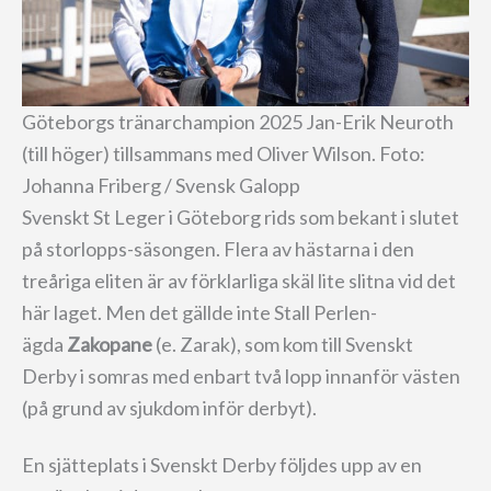
Göteborgs tränarchampion 2025 Jan-Erik Neuroth
(till höger) tillsammans med Oliver Wilson. Foto:
Johanna Friberg / Svensk Galopp
Svenskt St Leger i Göteborg rids som bekant i slutet
på storlopps-säsongen. Flera av hästarna i den
treåriga eliten är av förklarliga skäl lite slitna vid det
här laget. Men det gällde inte Stall Perlen-
ägda
Zakopane
(e. Zarak), som kom till Svenskt
Derby i somras med enbart två lopp innanför västen
(på grund av sjukdom inför derbyt).
En sjätteplats i Svenskt Derby följdes upp av en