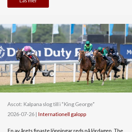
Läs mer
Ascot: Kalpana slog till i “King George”
2026-07-26
|
Internationell galopp
En av årets finaste löpningar reds på lördagen. The