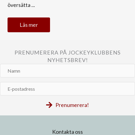
översätta ...
Läs mer
PRENUMERERA PÅ JOCKEYKLUBBENS
NYHETSBREV!
Namn
E-
postadress
Prenumerera!
Kontakta oss