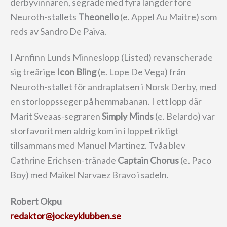
derbyvinnaren, segrade med fyra längder före
Neuroth-stallets
Theonello
(e. Appel Au Maitre) som
reds av Sandro De Paiva.
I Arnfinn Lunds Minneslopp (Listed) revanscherade
sig treårige
Icon Bling
(e. Lope De Vega) från
Neuroth-stallet för andraplatsen i Norsk Derby, med
en storloppsseger på hemmabanan. I ett lopp där
Marit Sveaas-segraren
Simply Minds
(e. Belardo) var
storfavorit men aldrig kom in i loppet riktigt
tillsammans med Manuel Martinez. Tvåa blev
Cathrine Erichsen-tränade
Captain Chorus
(e. Paco
Boy) med Maikel Narvaez Bravo i sadeln.
Robert Okpu
redaktor@jockeyklubben.se