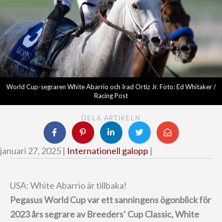
World Cup-segraren White Abarrio och Irad Ortiz Jr. Foto: Ed Whitaker /
Racing Post
DELA ARTIKELN
januari 27, 2025 |
Internationell galopp
|
USA: White Abarrio är tillbaka!
Pegasus World Cup var ett sanningens ögonblick för
2023 års segrare av Breeders’ Cup Classic, White