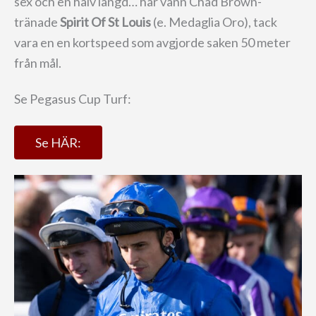
sex och en halv längd… här vann Chad Brown-
tränade
Spirit Of St Louis
(e. Medaglia Oro), tack
vara en en kortspeed som avgjorde saken 50 meter
från mål.
Se Pegasus Cup Turf:
Se HÄR: