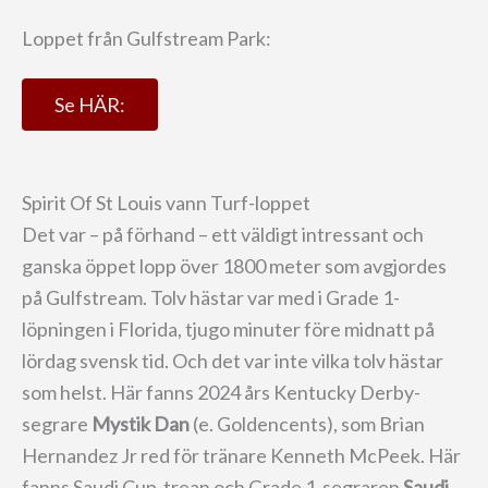
Loppet från Gulfstream Park:
Se HÄR:
Spirit Of St Louis vann Turf-loppet
Det var – på förhand – ett väldigt intressant och
ganska öppet lopp över 1800 meter som avgjordes
på Gulfstream. Tolv hästar var med i Grade 1-
löpningen i Florida, tjugo minuter före midnatt på
lördag svensk tid. Och det var inte vilka tolv hästar
som helst. Här fanns 2024 års Kentucky Derby-
segrare
Mystik Dan
(e. Goldencents), som Brian
Hernandez Jr red för tränare Kenneth McPeek. Här
fanns Saudi Cup-trean och Grade 1-segraren
Saudi