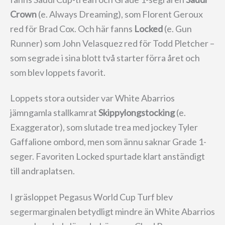
Crown
(e. Always Dreaming), som Florent Geroux
red för Brad Cox. Och här fanns
Locked
(e. Gun
Runner) som John Velasquez red för Todd Pletcher –
som segrade i sina blott två starter förra året och
som blev loppets favorit.
Loppets stora outsider var White Abarrios
jämngamla stallkamrat
Skippylongstocking
(e.
Exaggerator), som slutade trea med jockey Tyler
Gaffalione ombord, men som ännu saknar Grade 1-
seger. Favoriten Locked spurtade klart anständigt
till andraplatsen.
I gräsloppet Pegasus World Cup Turf blev
segermarginalen betydligt mindre än White Abarrios