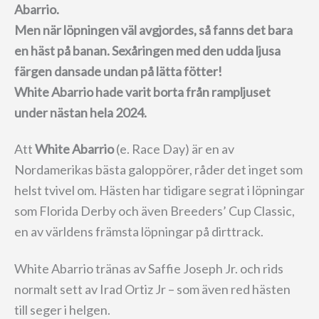
Abarrio.
Men när löpningen väl avgjordes, så fanns det bara
en häst på banan. Sexåringen med den udda ljusa
färgen dansade undan på lätta fötter!
White Abarrio hade varit borta från rampljuset
under nästan hela 2024.
Att
White Abarrio
(e. Race Day) är en av
Nordamerikas bästa galoppörer, råder det inget som
helst tvivel om. Hästen har tidigare segrat i löpningar
som Florida Derby och även Breeders’ Cup Classic,
en av världens främsta löpningar på dirttrack.
White Abarrio tränas av Saffie Joseph Jr. och rids
normalt sett av Irad Ortiz Jr – som även red hästen
till seger i helgen.