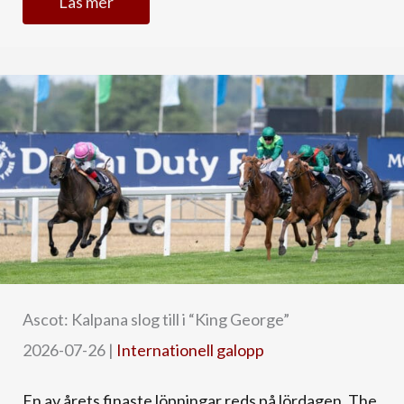
Läs mer
Ascot: Kalpana slog till i “King George”
2026-07-26
|
Internationell galopp
En av årets finaste löpningar reds på lördagen. The