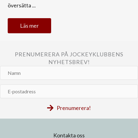
översätta ...
Läs mer
PRENUMERERA PÅ JOCKEYKLUBBENS
NYHETSBREV!
Namn
E-
postadress
Prenumerera!
Kontakta oss