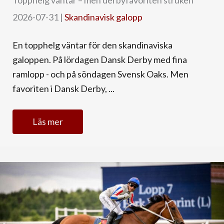
Topphelg väntar – men derbyfavoriten struken
2026-07-31
|
Skandinavisk galopp
En topphelg väntar för den skandinaviska
galoppen. På lördagen Dansk Derby med fina
ramlopp - och på söndagen Svensk Oaks. Men
favoriten i Dansk Derby, ...
Läs mer