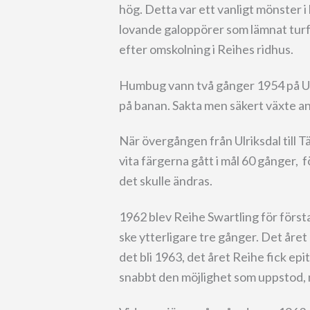
hög. Detta var ett vanligt mönster i 
lovande galoppörer som lämnat turf
efter omskolning i Reihes ridhus.
Humbug vann två gånger 1954 på Ulr
på banan. Sakta men säkert växte an
När övergången från Ulriksdal till T
vita färgerna gått i mål 60 gånger, 
det skulle ändras.
1962 blev Reihe Swartling för först
ske ytterligare tre gånger. Det året
det bli 1963, det året Reihe fick ep
snabbt den möjlighet som uppstod, 