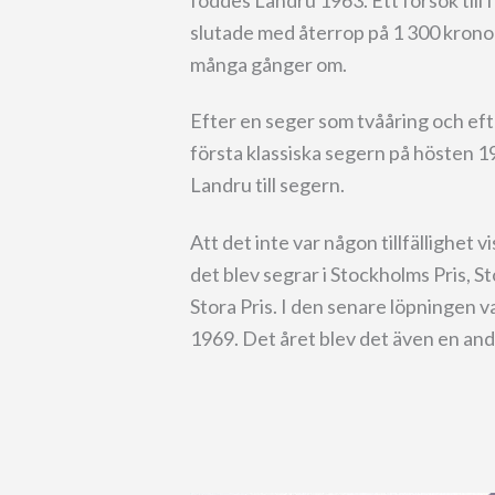
slutade med återrop på 1 300 krono
många gånger om.
Efter en seger som tvååring och eft
första klassiska segern på hösten 1
Landru till segern.
Att det inte var någon tillfällighet 
det blev segrar i Stockholms Pris,
Stora Pris. I den senare löpningen 
1969. Det året blev det även en andr