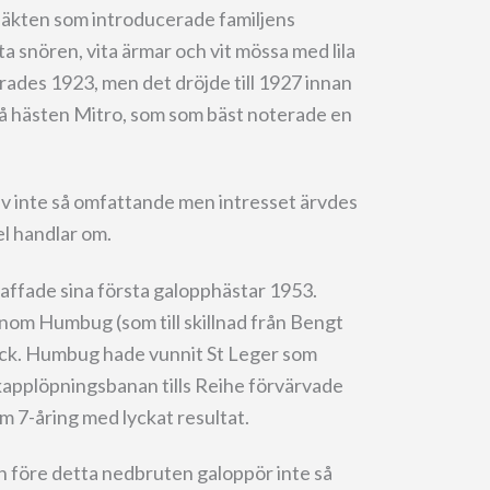
 släkten som introducerade familjens
ta snören, vita ärmar och vit mössa med lila
rades 1923, men det dröjde till 1927 innan
å hästen Mitro, som som bäst noterade en
ev inte så omfattande men intresset ärvdes
l handlar om.
kaffade sina första galopphästar 1953.
nom Humbug (som till skillnad från Bengt
ck. Humbug hade vunnit St Leger som
kapplöpningsbanan tills Reihe förvärvade
 7-åring med lyckat resultat.
 före detta nedbruten galoppör inte så