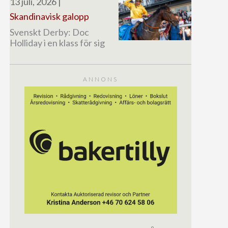
13 juli, 2026
|
Skandinavisk galopp
Svenskt Derby: Doc
Holliday i en klass för sig
ANNONS