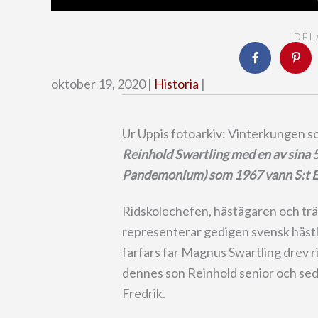
DEL
oktober 19, 2020 |
Historia
|
Ur Uppis fotoarkiv: Vinterkungen 
Reinhold Swartling med en av sina 5
Pandemonium) som 1967 vann S:t Eri
Ridskolechefen, hästägaren och trä
representerar gedigen svensk hästhi
farfars far Magnus Swartling drev r
dennes son Reinhold senior och se
Fredrik.