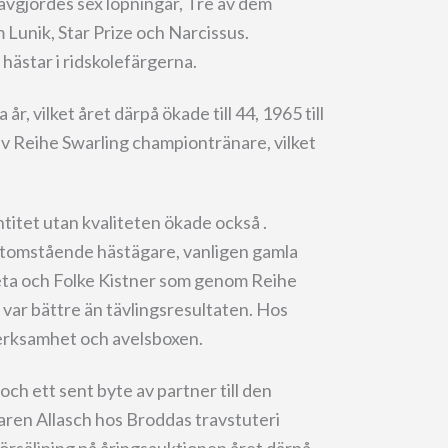
vgjordes sex löpningar, Tre av dem
 Lunik, Star Prize och Narcissus.
ästar i ridskolefärgerna.
r, vilket året därpå ökade till 44, 1965 till
lev Reihe Swarling championtränare, vilket
itet utan kvaliteten ökade också .
utomstående hästägare, vanligen gamla
eta och Folke Kistner som genom Reihe
 var bättre än tävlingsresultaten. Hos
verksamhet och avelsboxen.
och ett sent byte av partner till den
laren Allasch hos Broddas travstuteri
försäljning på åringsauktionen året därpå