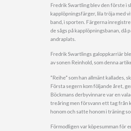
Fredrik Swartling blev den förste i
kapplöpningsfärger, lila tröja med vi
band, i sporten. Färgerna inregistre
de sågs på kapplöpningsbanan, då p
andraplats.
Fredrik Swartlings galoppkarriär bl
av sonen Reinhold, som denna artike
”Reihe” som han allmänt kallades, s
Första segern kom följande året, ge
Böckmans derbyvinnare var en vala
treåring men försvann ett tag från 
honom och satte honom i träning som
Förmodligen var köpesumman för en