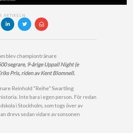
A ARTIKELN
som blev championtränare
00 segrare, 9-årige Uppall Night (e
ks Pris, riden av Kent Blomnell.
nare Reinhold ”Reihe” Swartling
storia. Inte bara i egen person. För redan
idskola i Stockholm, som togs över av
dan drevs sedan vidare av sonsonen