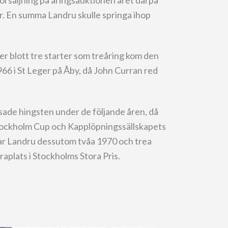
r. En summa Landru skulle springa ihop
er blott tre starter som treåring kom den
966 i St Leger på Åby, då John Curran red
visade hingsten under de följande åren, då
 Stockholm Cup och Kapplöpningssällskapets
var Landru dessutom tvåa 1970 och trea
aplats i Stockholms Stora Pris.