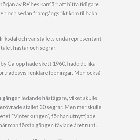
början av Reihes karriär: att hitta tidigare
en och sedan framgångsrikt kom tillbaka
iksdal och var stallets enda representant
talet hästar och segrar.
äby Galopp hade skett 1960, hade de lika-
förträdesvis i enklare löpningar. Men också
a gången ledande hästägare, vilket skulle
 erövrade stallet 30 segrar. Men mer skulle
itetet ”Vinterkungen”, för han utnyttjade
när man första gången tävlade året runt.