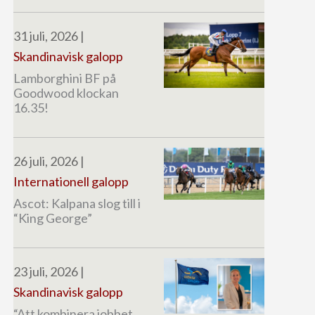
31 juli, 2026
|
Skandinavisk galopp
Lamborghini BF på
Goodwood klockan
16.35!
26 juli, 2026
|
Internationell galopp
Ascot: Kalpana slog till i
“King George”
23 juli, 2026
|
Skandinavisk galopp
“Att kombinera jobbet