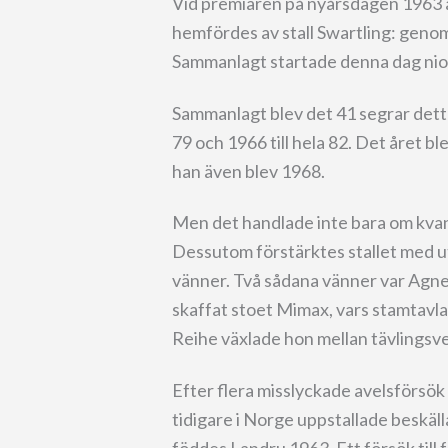
Vid premiären på nyårsdagen 1963 a
hemfördes av stall Swartling: genom
Sammanlagt startade denna dag nio h
Sammanlagt blev det 41 segrar detta å
79 och 1966 till hela 82. Det året b
han även blev 1968.
Men det handlade inte bara om kvant
Dessutom förstärktes stallet med 
vänner. Två sådana vänner var Agn
skaffat stoet Mimax, vars stamtavla
Reihe växlade hon mellan tävlings
Efter flera misslyckade avelsförsök 
tidigare i Norge uppstallade beskäl
föddes Landru 1963. Ett försök till 