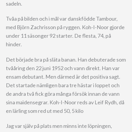
sadeln.
Tvåa på bilden och i mål var danskfödde Tambour,
med Björn Zachrisson på ryggen. Koh-I-Noor gjorde
under 11 säsonger 92 starter. De flesta, 74, på
hinder.
Det började bra på släta banan. Han debuterade som
tvååring den 22 juni 1952 och vann direkt. Han var
ensam debutant. Men därmed är det positiva sagt.
Det startade nämligen bara tre hästar i loppet och
de andra två fick göra många försök innan de vann
sina maidensegrar. Koh-I-Noor reds av Leif Rydh, då
en lärling som red ut med 50, 5 kilo
Jag var själv på plats men minns inte löpningen,