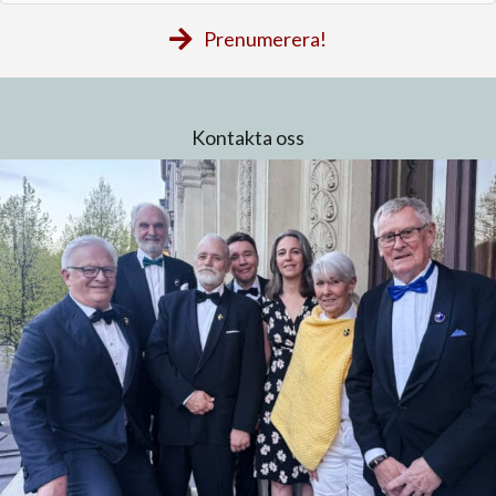
postadress
Prenumerera!
Kontakta oss