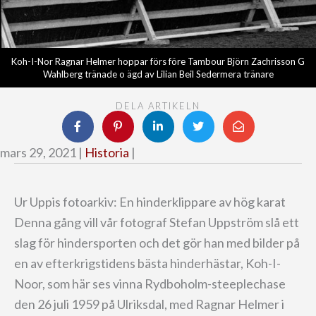
Koh-I-Nor Ragnar Helmer hoppar förs före Tambour Björn Zachrisson G
Wahlberg tränade o ägd av Lilian Beil Sedermera tränare
DELA ARTIKELN
mars 29, 2021 |
Historia
|
Ur Uppis fotoarkiv: En hinderklippare av hög karat
Denna gång vill vår fotograf Stefan Uppström slå ett
slag för hindersporten och det gör han med bilder på
en av efterkrigstidens bästa hinderhästar, Koh-I-
Noor, som här ses vinna Rydboholm-steeplechase
den 26 juli 1959 på Ulriksdal, med Ragnar Helmer i