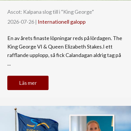
Ascot: Kalpana slog till i “King George”
2026-07-26
|
Internationell galopp
En av årets finaste löpningar reds på lördagen. The
King George VI & Queen Elizabeth Stakes.I ett
rafflande upplopp, så fick Calandagan aldrig tag på
...
Läs mer