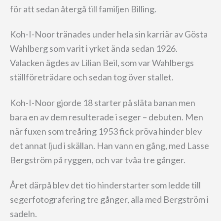
för att sedan återgå till familjen Billing.
Koh-I-Noor tränades under hela sin karriär av Gösta
Wahlberg som varit i yrket ända sedan 1926.
Valacken ägdes av Lilian Beil, som var Wahlbergs
ställföreträdare och sedan tog över stallet.
Koh-I-Noor gjorde 18 starter på släta banan men
bara en av dem resulterade i seger – debuten. Men
när fuxen som treåring 1953 fick pröva hinder blev
det annat ljud i skällan. Han vann en gång, med Lasse
Bergström på ryggen, och var tvåa tre gånger.
Året därpå blev det tio hinderstarter som ledde till
segerfotografering tre gånger, alla med Bergström i
sadeln.