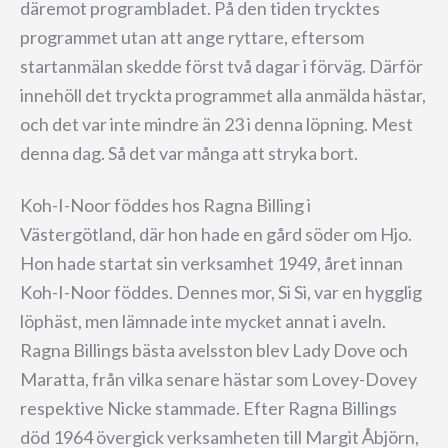
däremot programbladet. På den tiden trycktes
programmet utan att ange ryttare, eftersom
startanmälan skedde först två dagar i förväg. Därför
innehöll det tryckta programmet alla anmälda hästar,
och det var inte mindre än 23 i denna löpning. Mest
denna dag. Så det var många att stryka bort.
Koh-I-Noor föddes hos Ragna Billing i
Västergötland, där hon hade en gård söder om Hjo.
Hon hade startat sin verksamhet 1949, året innan
Koh-I-Noor föddes. Dennes mor, Si Si, var en hygglig
löphäst, men lämnade inte mycket annat i aveln.
Ragna Billings bästa avelsston blev Lady Dove och
Maratta, från vilka senare hästar som Lovey-Dovey
respektive Nicke stammade. Efter Ragna Billings
död 1964 övergick verksamheten till Margit Åbjörn,