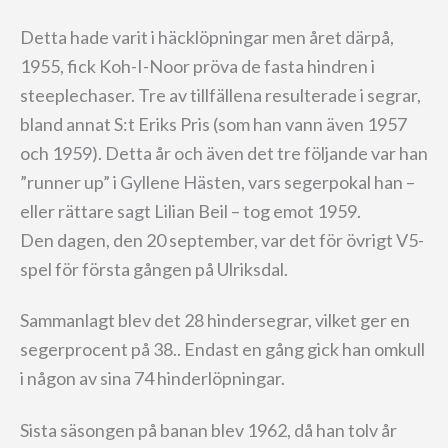
Detta hade varit i häcklöpningar men året därpå,
1955, fick Koh-I-Noor pröva de fasta hindren i
steeplechaser. Tre av tillfällena resulterade i segrar,
bland annat S:t Eriks Pris (som han vann även 1957
och 1959). Detta år och även det tre följande var han
”runner up” i Gyllene Hästen, vars segerpokal han –
eller rättare sagt Lilian Beil – tog emot 1959.
Den dagen, den 20 september, var det för övrigt V5-
spel för första gången på Ulriksdal.
Sammanlagt blev det 28 hindersegrar, vilket ger en
segerprocent på 38.. Endast en gång gick han omkull
i någon av sina 74 hinderlöpningar.
Sista säsongen på banan blev 1962, då han tolv år