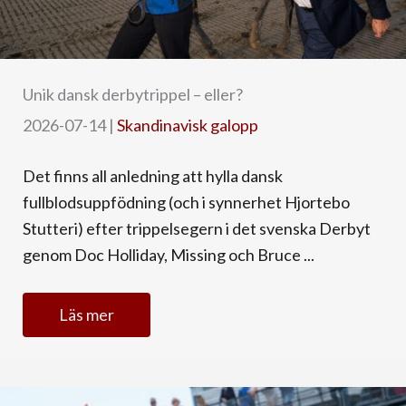
Unik dansk derbytrippel – eller?
2026-07-14
|
Skandinavisk galopp
Det finns all anledning att hylla dansk
fullblodsuppfödning (och i synnerhet Hjortebo
Stutteri) efter trippelsegern i det svenska Derbyt
genom Doc Holliday, Missing och Bruce ...
Läs mer