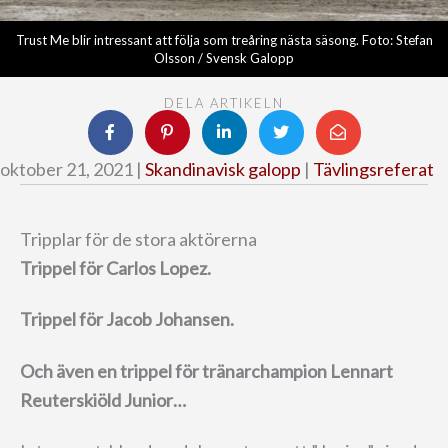
Trust Me blir intressant att följa som treåring nästa säsong. Foto: Stefan
Olsson / Svensk Galopp
DELA ARTIKELN
oktober 21, 2021 |
Skandinavisk galopp
|
Tävlingsreferat
Tripplar för de stora aktörerna
Trippel för Carlos Lopez.
Trippel för Jacob Johansen.
Och även en trippel för tränarchampion Lennart
Reuterskiöld Junior…