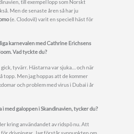
dinavien, till exempel lopp som Norskt
kså. Men de senaste åren så har ju
Como
(e. Clodovil) varit en speciell häst för
rliga karnevalen med Cathrine Erichsens
oom. Vad tyckte du?
m gick, tyvärr. Hästarna var sjuka… och när
 på topp. Men jag hoppas att de kommer
kdomar och problem med virus i Dubai i år
 i med galoppen i Skandinavien, tycker du?
gler kring användandet av ridspö nu. Att
a för drivningar. Jag förstår synpunkten om