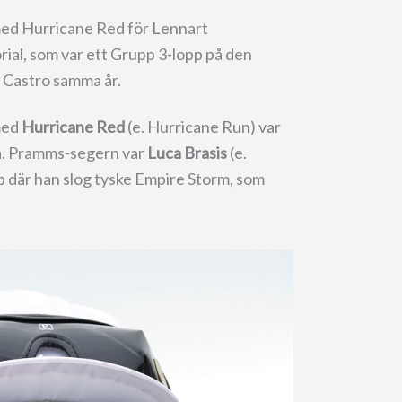
med Hurricane Red för Lennart
al, som var ett Grupp 3-lopp på den
o Castro samma år.
med
Hurricane Red
(e. Hurricane Run) var
ta. Pramms-segern var
Luca Brasis
(e.
pp där han slog tyske Empire Storm, som