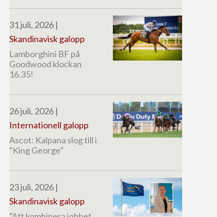
31 juli, 2026
|
Skandinavisk galopp
Lamborghini BF på
Goodwood klockan
16.35!
26 juli, 2026
|
Internationell galopp
Ascot: Kalpana slog till i
“King George”
23 juli, 2026
|
Skandinavisk galopp
“Att kombinera jobbet