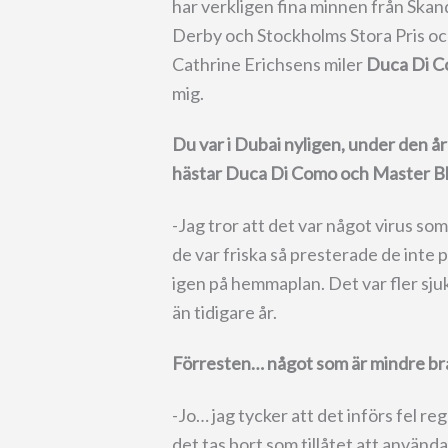
har verkligen fina minnen från Skan
Derby och Stockholms Stora Pris oc
Cathrine Erichsens miler
Duca Di 
mig.
Du var i Dubai nyligen, under den å
hästar Duca Di Como och Master Bl
-Jag tror att det var något virus so
de var friska så presterade de inte
igen på hemmaplan. Det var fler sju
än tidigare år.
Förresten… något som är mindre bra
-Jo… jag tycker att det införs fel re
det tas bort som tillåtet att använd