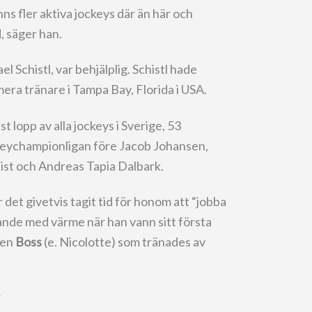
inns fler aktiva jockeys där än här och
, säger han.
 Schistl, var behjälplig. Schistl hade
mera tränare i Tampa Bay, Florida i USA.
t lopp av alla jockeys i Sverige, 53
keychampionligan före Jacob Johansen,
st och Andreas Tapia Dalbark.
 det givetvis tagit tid för honom att “jobba
rande med värme när han vann sitt första
ten
Boss
(e. Nicolotte) som tränades av