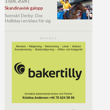
13 juli, 2026
|
Skandinavisk galopp
Svenskt Derby: Doc
Holliday i en klass för sig
ANNONS