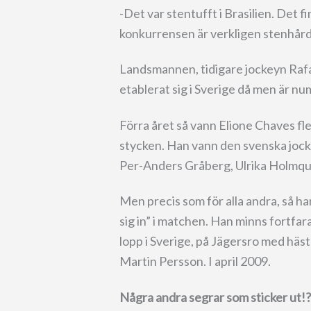
-Det var stentufft i Brasilien. Det f
konkurrensen är verkligen stenhård
Landsmannen, tidigare jockeyn Rafael
etablerat sig i Sverige då men är nu
Förra året så vann Elione Chaves fles
stycken. Han vann den svenska joc
Per-Anders Gråberg, Ulrika Holmqui
Men precis som för alla andra, så har
sig in” i matchen. Han minns fortfa
lopp i Sverige, på Jägersro med häs
Martin Persson. I april 2009.
Några andra segrar som sticker ut!?