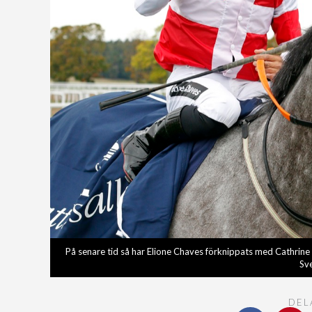
På senare tid så har Elione Chaves förknippats med Cathrin
Sv
DEL