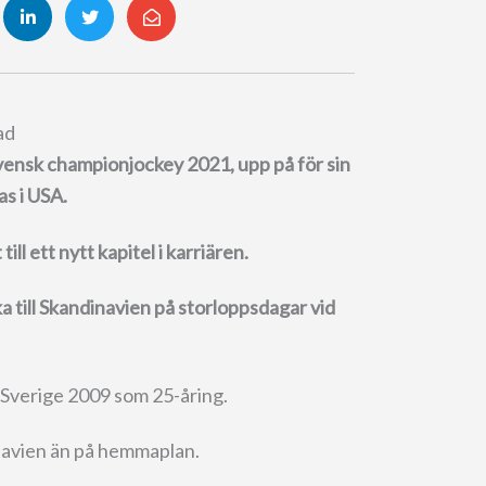
ad
svensk championjockey 2021, upp på för sin
as i USA.
ll ett nytt kapitel i karriären.
a till Skandinavien på storloppsdagar vid
l Sverige 2009 som 25-åring.
dinavien än på hemmaplan.