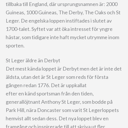
tillbaka till England, där ursprungsnamnen är: 2000
Guineas, 1000 Guineas, The Derby, The Oaks och St
Leger. De engelska loppen instiftades i slutet av
1700-talet. Syftet var att öka intresset för yngre
hästar, som tidigare inte haft mycket utrymme inom
sporten.
St Leger äldre än Derbyt
Det mest kända loppet är Derbyt men det är inte det
äldsta, utan det är St Leger som reds för första
gången redan 1776. Det är uppkallat
efter en känd sportsman från den tiden,
generallöjtnant Anthony St Leger, som bodde på
Park Hill, nära Doncaster som varit St Legerloppets
hemvist allt sedan dess. Det nya loppet blev en
framgång och inspirerade till att skriva ut fler