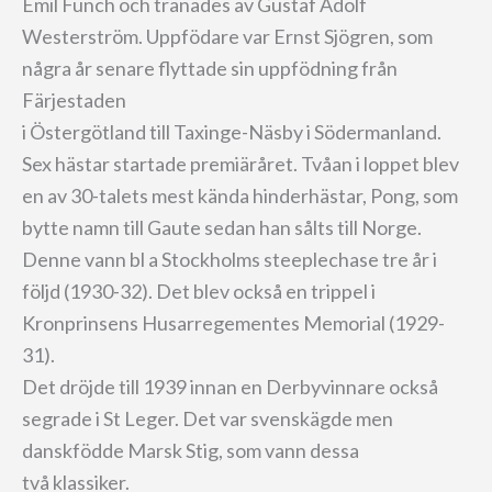
Emil Funch och tränades av Gustaf Adolf
Westerström. Uppfödare var Ernst Sjögren, som
några år senare flyttade sin uppfödning från
Färjestaden
i Östergötland till Taxinge-Näsby i Södermanland.
Sex hästar startade premiäråret. Tvåan i loppet blev
en av 30-talets mest kända hinderhästar, Pong, som
bytte namn till Gaute sedan han sålts till Norge.
Denne vann bl a Stockholms steeplechase tre år i
följd (1930-32). Det blev också en trippel i
Kronprinsens Husarregementes Memorial (1929-
31).
Det dröjde till 1939 innan en Derbyvinnare också
segrade i St Leger. Det var svenskägde men
danskfödde Marsk Stig, som vann dessa
två klassiker.