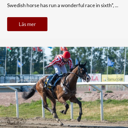
Swedish horse has run a wonderful race in sixth”, ...
Läs mer