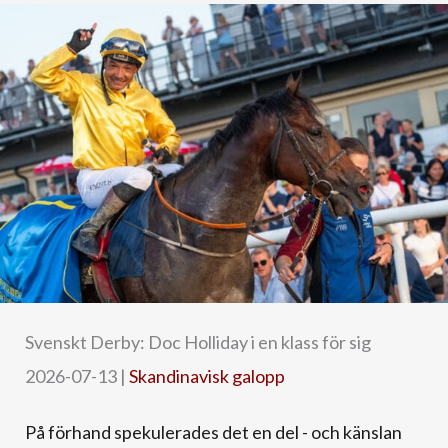
Svenskt Derby: Doc Holliday i en klass för sig
2026-07-13
|
Skandinavisk galopp
På förhand spekulerades det en del - och känslan