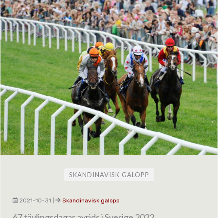
SKANDINAVISK GALOPP
2021-10-31
|
Skandinavisk galopp
67 tävlingsdagar avrids i Sverige 2022