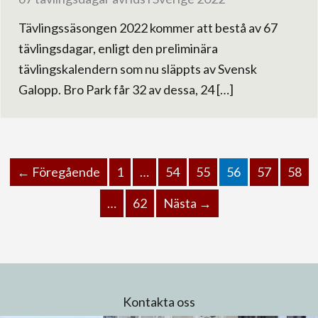
Tävlingssäsongen 2022 kommer att bestå av 67
tävlingsdagar, enligt den preliminära
tävlingskalendern som nu släppts av Svensk
Galopp. Bro Park får 32 av dessa, 24 […]
← Föregående
1
…
54
55
56
57
58
…
62
Nästa →
Kontakta oss