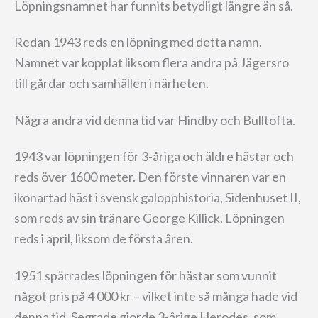
Löpningsnamnet har funnits betydligt längre än så.
Redan 1943 reds en löpning med detta namn.
Namnet var kopplat liksom flera andra på Jägersro
till gårdar och samhällen i närheten.
Några andra vid denna tid var Hindby och Bulltofta.
1943 var löpningen för 3-åriga och äldre hästar och
reds över 1600 meter. Den förste vinnaren var en
ikonartad häst i svensk galopphistoria, Sidenhuset II,
som reds av sin tränare George Killick. Löpningen
reds i april, liksom de första åren.
1951 spärrades löpningen för hästar som vunnit
något pris på 4 000 kr – vilket inte så många hade vid
denna tid. Segrade gjorde 3-årige Herodes, som