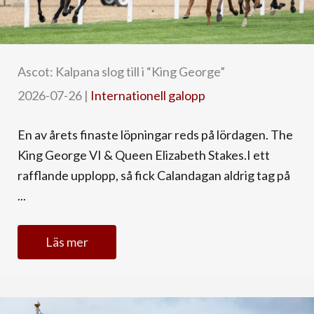
Ascot: Kalpana slog till i “King George”
2026-07-26
|
Internationell galopp
En av årets finaste löpningar reds på lördagen. The
King George VI & Queen Elizabeth Stakes.I ett
rafflande upplopp, så fick Calandagan aldrig tag på
...
Läs mer