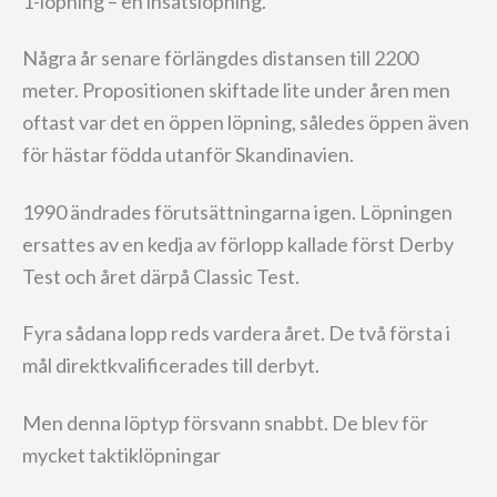
1-löpning – en insatslöpning.
Några år senare förlängdes distansen till 2200
meter. Propositionen skiftade lite under åren men
oftast var det en öppen löpning, således öppen även
för hästar födda utanför Skandinavien.
1990 ändrades förutsättningarna igen. Löpningen
ersattes av en kedja av förlopp kallade först Derby
Test och året därpå Classic Test.
Fyra sådana lopp reds vardera året. De två första i
mål direktkvalificerades till derbyt.
Men denna löptyp försvann snabbt. De blev för
mycket taktiklöpningar