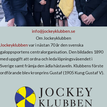
info@jockeyklubben.se
Om Jockeyklubben
Jockeyklubben
var i nästan 70 år den svenska
galoppsportens centralorganisation. Den bildades 1890
med uppgift att ordna och leda löpningsväsendet i
Sverige samt främja den ädla hästaveln. Klubbens förste
ordförande blev kronprins Gustaf (1905 Kung Gustaf V).