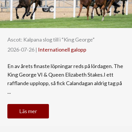
Ascot: Kalpana slog till i “King George”
2026-07-26
|
Internationell galopp
En av årets finaste löpningar reds på lördagen. The
King George VI & Queen Elizabeth Stakes.I ett
rafflande upplopp, så fick Calandagan aldrig tag på
...
Läs mer