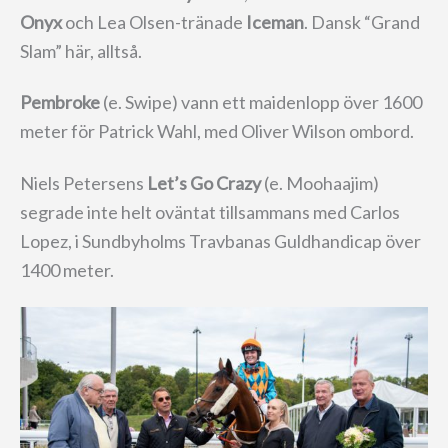
Onyx
och Lea Olsen-tränade
Iceman
. Dansk “Grand
Slam” här, alltså.
Pembroke
(e. Swipe) vann ett maidenlopp över 1600
meter för Patrick Wahl, med Oliver Wilson ombord.
Niels Petersens
Let’s Go Crazy
(e. Moohaajim)
segrade inte helt oväntat tillsammans med Carlos
Lopez, i Sundbyholms Travbanas Guldhandicap över
1400 meter.