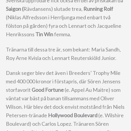
Svenska uppfödare fick också en del av priskakan då
Saigon (
Rävdansens) slutade trea,
Running Rolf
(Niklas Alfredsson i Herrljunga med enbart två
fölston på gården) fyra och Lennart och Jacqueline
Henrikssons
Tin Win
femma.
Tränarna till dessa tre är, som bekant: Maria Sandh,
Roy Arne Kvisla och Lennart Reuterskiöld Junior.
Dansk seger blev det även i Breeders’ Trophy Mile
med 400 000 kronor i förstapris, där Sören Jensens
storfavorit
Good Fortune
(e. Appel Au Maitre) som
väntat var bäst på banan tillsammans med Oliver
Wilson. Här blev det dock envist motstånd från Niels
Petersen-tränade
Hollywood Boulevard
(e. Wilshire
Boulevard) och Carlos Lopez. Tränaren Sören