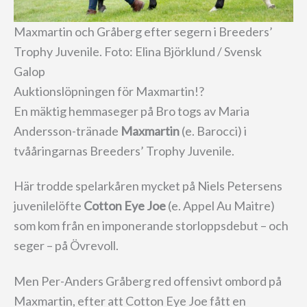
Maxmartin och Gråberg efter segern i Breeders’
Trophy Juvenile. Foto: Elina Björklund / Svensk
Galop
Auktionslöpningen för Maxmartin!?
En mäktig hemmaseger på Bro togs av Maria
Andersson-tränade
Maxmartin
(e. Barocci) i
tvååringarnas Breeders’ Trophy Juvenile.
Här trodde spelarkåren mycket på Niels Petersens
juvenilelöfte
Cotton Eye Joe
(e. Appel Au Maitre)
som kom från en imponerande storloppsdebut – och
seger – på Övrevoll.
Men Per-Anders Gråberg red offensivt ombord på
Maxmartin, efter att Cotton Eye Joe fått en