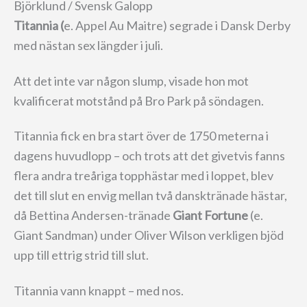
Björklund / Svensk Galopp
Titannia (
e. Appel Au Maitre) segrade i Dansk Derby
med nästan sex längder i juli.
Att det inte var någon slump, visade hon mot
kvalificerat motstånd på Bro Park på söndagen.
Titannia fick en bra start över de 1750 meterna i
dagens huvudlopp – och trots att det givetvis fanns
flera andra treåriga topphästar med i loppet, blev
det till slut en envig mellan två dansktränade hästar,
då Bettina Andersen-tränade
Giant Fortune
(e.
Giant Sandman) under Oliver Wilson verkligen bjöd
upp till ettrig strid till slut.
Titannia vann knappt – med nos.