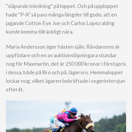
“släpande inledning” på loppet. Och på upploppet
hade “P-A” så pass många längder till godo, att en
jagande Cotton Eye Joe och Carlos Lopez aldrig
kunde komma tillräckligt nära.
Maria Andersson äger hästen själv, Rävdansens är
uppfödare och en av auktionslöpningara stundar
nog för Maxmartin, det är 250 000 kronor i förstapris
i dessa, både på Bro och på Jägersro. Hemmaloppet
lockar nog, vilket ägaren bekräftade i segerintervjun
efteråt.