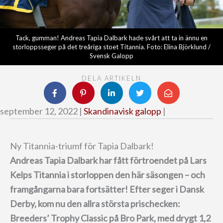
Tack, gumman! Andreas Tapia Dalbark hade svårt att ta in ännu en
storloppsseger på det treåriga stoet Titannia. Foto: Elina Björklund /
Svensk Galopp
DELA ARTIKELN
september 12, 2022 |
Skandinavisk galopp
|
Ny Titannia-triumf för Tapia Dalbark!
Andreas Tapia Dalbark har fått förtroendet på Lars
Kelps Titannia i storloppen den här säsongen – och
framgångarna bara fortsätter!
Efter seger i Dansk
Derby, kom nu den allra största prischecken:
Breeders’ Trophy Classic på Bro Park, med drygt 1,2