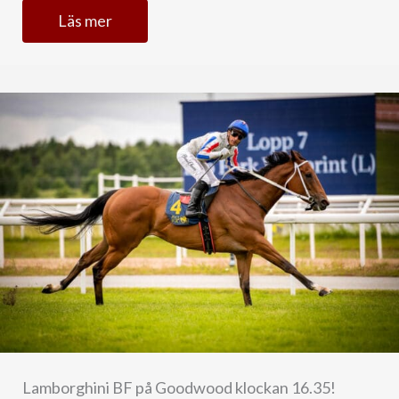
Läs mer
Lamborghini BF på Goodwood klockan 16.35!