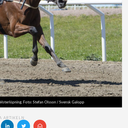
 Voterlöpning. Foto: Stefan Olsson / Svensk Galopp
A ARTIKELN