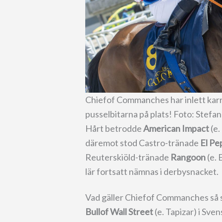
Chiefof Commanches har inlett karri
pusselbitarna på plats! Foto: Stefa
Hårt betrodde
American Impact
(e.
däremot stod Castro-tränade
El Pe
Reuterskiöld-tränade
Rangoon
(e. 
lär fortsatt nämnas i derbysnacket.
Vad gäller Chiefof Commanches så
Bullof Wall Street
(e. Tapizar) i Sve