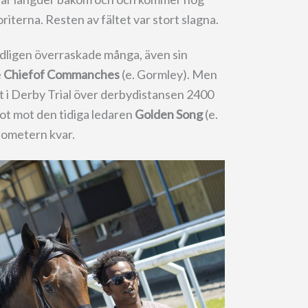
iterna. Resten av fältet var stort slagna.
dligen överraskade många, även sin
e
Chiefof Commanches
(e. Gormley). Men
gt i Derby Trial över derbydistansen 2400
ot mot den tidiga ledaren
Golden Song
(e.
lometern kvar.