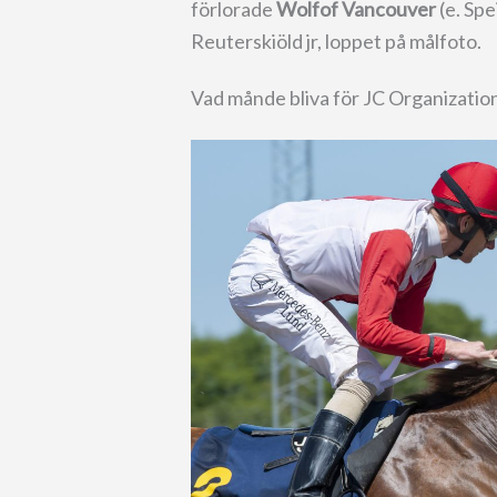
förlorade
Wolfof Vancouver
(e. Spe
Reuterskiöld jr, loppet på målfoto.
Vad månde bliva för JC Organization 