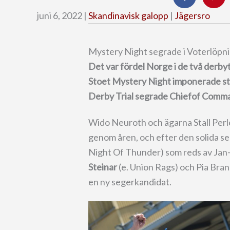
juni 6, 2022 |
Skandinavisk galopp
|
Jägersro
Mystery Night segrade i Voterlöpn
Det var fördel Norge i de två derb
Stoet Mystery Night imponerade stor
Derby Trial segrade Chiefof Comma
Wido Neuroth och ägarna Stall Perl
genom åren, och efter den solida s
Night Of Thunder) som reds av Jan-E
Steinar
(e. Union Rags) och Pia Bra
en ny segerkandidat.