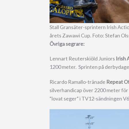
Stall Gransäter-sprintern Irish Acti
årets Zawawi Cup. Foto: Stefan Ols
Övriga segrare:
Lennart Reuterskiöld Juniors
Irish 
1200 meter. Sprinten på derbydagen
Ricardo Ramallo-tränade
Repeat O
silverhandicap över 2200 meter för 
“lovat seger” i TV12-sändningen V6