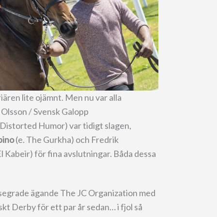
ären lite ojämnt. Men nu var alla
n Olsson / Svensk Galopp
 Distorted Humor) var tidigt slagen,
pino
(e. The Gurkha) och Fredrik
El Kabeir) för fina avslutningar. Båda dessa
 segrade ägande The JC Organization med
nskt Derby för ett par år sedan… i fjol så