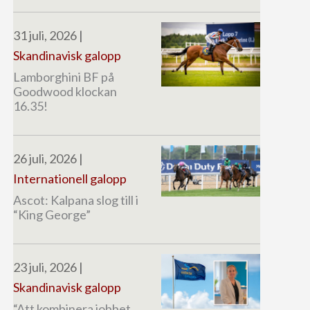
31 juli, 2026
|
Skandinavisk galopp
Lamborghini BF på
Goodwood klockan
16.35!
26 juli, 2026
|
Internationell galopp
Ascot: Kalpana slog till i
“King George”
23 juli, 2026
|
Skandinavisk galopp
“Att kombinera jobbet