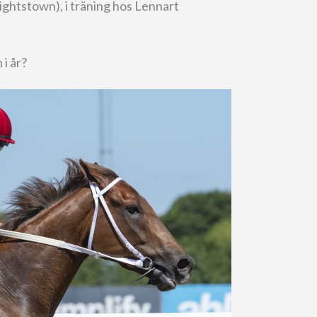
ightstown), i träning hos Lennart
i år?