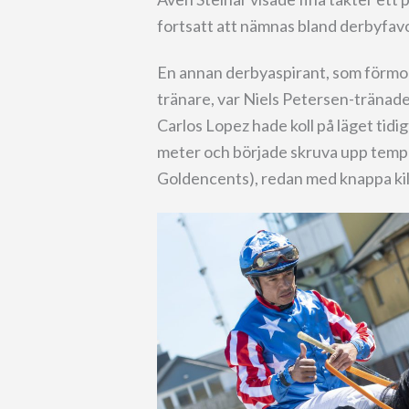
fortsatt att nämnas bland derbyfavor
En annan derbyaspirant, som förmo
tränare, var Niels Petersen-tränad
Carlos Lopez hade koll på läget tidi
meter och började skruva upp temp
Goldencents), redan med knappa ki