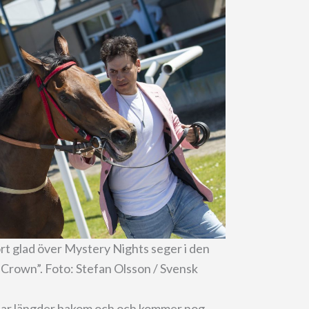
rt glad över Mystery Nights seger i den
 Crown”. Foto: Stefan Olsson / Svensk
t par längder bakom och och kommer nog