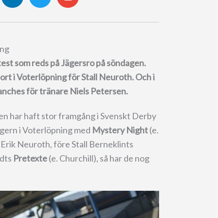
ing
ytest som reds på Jägersro på söndagen.
t i Voterlöpning för Stall Neuroth.
Och i
nches för tränare Niels Petersen.
en har haft stor framgång i Svenskt Derby
egern i Voterlöpning med
Mystery Night
(e.
rik Neuroth, före Stall Berneklints
ndts
Pretexte
(e. Churchill), så har de nog