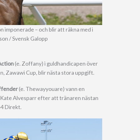
on imponerade – och blir att räkna med i
son / Svensk Galopp
Action
(e. Zoffany) i guldhandicapen över
, Zawawi Cup, blir nästa stora uppgift.
ffender
(e. Thewayyouare) vann en
Kate Alvesparr efter att tränaren nästan
4 Direkt.