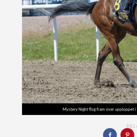
Mystery Night flög fram över upploppet i
DEL