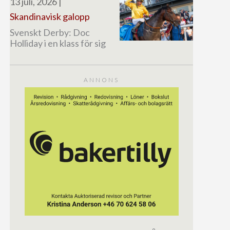
13 juli, 2026
|
Skandinavisk galopp
Svenskt Derby: Doc
Holliday i en klass för sig
ANNONS