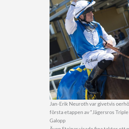
Jan-Erik Neuroth var givetvis oerhö
första etappen av “Jägersros Triple
Galopp
Även Steinar visade fina takter et