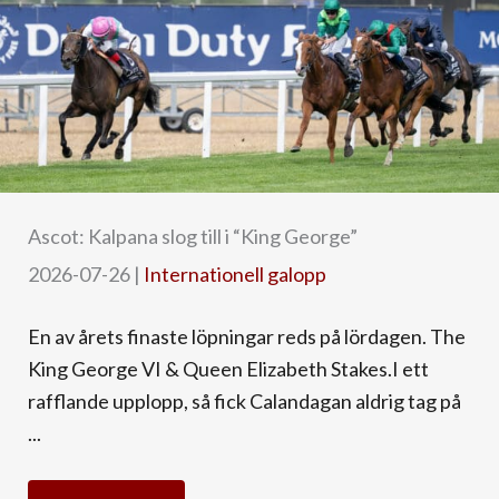
Ascot: Kalpana slog till i “King George”
2026-07-26
|
Internationell galopp
En av årets finaste löpningar reds på lördagen. The
King George VI & Queen Elizabeth Stakes.I ett
rafflande upplopp, så fick Calandagan aldrig tag på
...