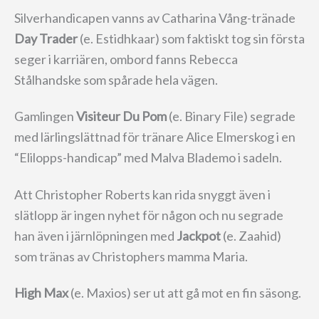
Silverhandicapen vanns av Catharina Vång-tränade
Day Trader
(e. Estidhkaar) som faktiskt tog sin första
seger i karriären, ombord fanns Rebecca
Stålhandske som spårade hela vägen.
Gamlingen
Visiteur Du Pom
(e. Binary File) segrade
med lärlingslättnad för tränare Alice Elmerskog i en
“Elilopps-handicap” med Malva Blademo i sadeln.
Att Christopher Roberts kan rida snyggt även i
slätlopp är ingen nyhet för någon och nu segrade
han även i järnlöpningen med
Jackpot
(e. Zaahid)
som tränas av Christophers mamma Maria.
High Max
(e. Maxios) ser ut att gå mot en fin säsong.