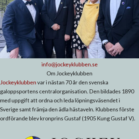
info@jockeyklubben.se
Om Jockeyklubben
Jockeyklubben
var i nästan 70 år den svenska
galoppsportens centralorganisation. Den bildades 1890
med uppgift att ordna och leda löpningsväsendet i
Sverige samt främja den ädla hästaveln. Klubbens förste
ordförande blev kronprins Gustaf (1905 Kung Gustaf V).