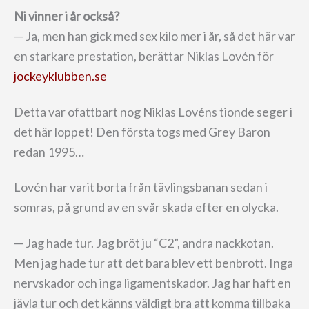
Ni vinner i år också?
— Ja, men han gick med sex kilo mer i år, så det här var
en starkare prestation, berättar Niklas Lovén för
jockeyklubben.se
Detta var ofattbart nog Niklas Lovéns tionde seger i
det här loppet! Den första togs med Grey Baron
redan 1995…
Lovén har varit borta från tävlingsbanan sedan i
somras, på grund av en svår skada efter en olycka.
— Jag hade tur. Jag bröt ju “C2”, andra nackkotan.
Men jag hade tur att det bara blev ett benbrott. Inga
nervskador och inga ligamentskador. Jag har haft en
jävla tur och det känns väldigt bra att komma tillbaka