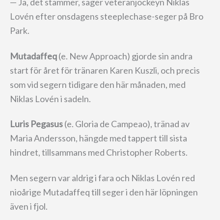
— Ja, det stämmer, säger veteranjockeyn Niklas
Lovén efter onsdagens steeplechase-seger på Bro
Park.
Mutadaffeq
(e. New Approach) gjorde sin andra
start för året för tränaren Karen Kuszli, och precis
som vid segern tidigare den här månaden, med
Niklas Lovén i sadeln.
Luris Pegasus
(e. Gloria de Campeao), tränad av
Maria Andersson, hängde med tappert till sista
hindret, tillsammans med Christopher Roberts.
Men segern var aldrig i fara och Niklas Lovén red
nioårige Mutadaffeq till seger i den här löpningen
även i fjol.