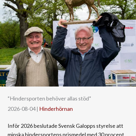
“Hindersporten behöver allas stöd”
2026-08-04
|
Hinderhörnan
Inför 2026 beslutade Svensk Galopps styrelse att
minska hindersportens prismedel med 30 procent