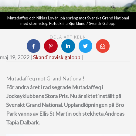
Mutadaffeq och Niklas Lovén, på språng mot Svenskt Grand National
med stormsteg. Foto: Elina Björklund / Svensk Galopp
DELA ARTIKELN
maj 19, 2022 |
Skandinavisk galopp
|
Mutadaffeq mot Grand National!
För andra året i rad segrade Mutadaffeq i
Jockeyklubbens Stora Pris.
Nu är siktet inställt på
Svenskt Grand National.
Upplandlöpningen på Bro
Park vanns av Ellis St Martin och stekheta Andreas
Tapia Dalbark.