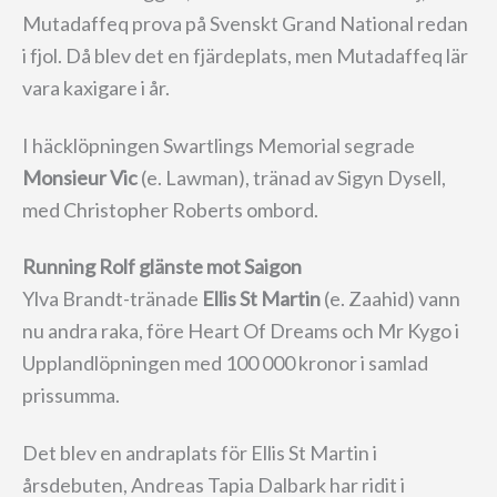
Mutadaffeq prova på Svenskt Grand National redan
i fjol. Då blev det en fjärdeplats, men Mutadaffeq lär
vara kaxigare i år.
I häcklöpningen Swartlings Memorial segrade
Monsieur Vic
(e. Lawman), tränad av Sigyn Dysell,
med Christopher Roberts ombord.
Running Rolf glänste mot Saigon
Ylva Brandt-tränade
Ellis St Martin
(e. Zaahid) vann
nu andra raka, före Heart Of Dreams och Mr Kygo i
Upplandlöpningen med 100 000 kronor i samlad
prissumma.
Det blev en andraplats för Ellis St Martin i
årsdebuten, Andreas Tapia Dalbark har ridit i