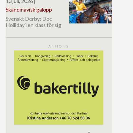
13 juli, 2026
|
Skandinavisk galopp
Svenskt Derby: Doc
Holliday i en klass för sig
ANNONS