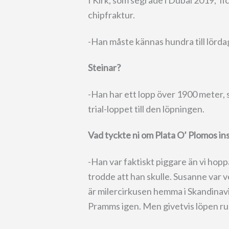
I Kirk, som segrade i Dubai 2019, fi
chipfraktur.
-Han måste kännas hundra till lördage
Steinar?
-Han har ett lopp över 1900 meter, 
trial-loppet till den löpningen.
Vad tyckte ni om Plata O’ Plomos ins
-Han var faktiskt piggare än vi hopp
trodde att han skulle. Susanne var
är milercirkusen hemma i Skandinav
Pramms igen. Men givetvis löpen r