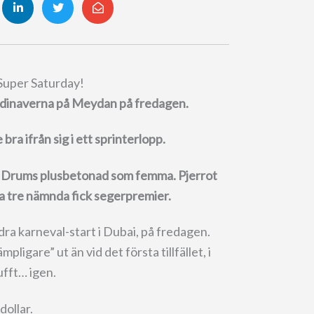
Super Saturday!
andinaverna på Meydan på fredagen.
ra ifrån sig i ett sprinterlopp.
e Drums plusbetonad som femma. Pjerrot
a tre nämnda fick segerpremier.
dra karneval-start i Dubai, på fredagen.
ligare” ut än vid det första tillfället, i
ufft… igen.
ollar.