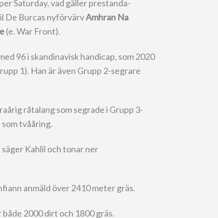
er Saturday, vad gäller prestanda-
lil De Burcas nyförvärv
Amhran Na
le
(e. War Front).
med 96 i skandinavisk handicap, som 2020
Grupp 1). Han är även Grupp 2-segrare
yraårig råtalang som segrade i Grupp 3-
som tvååring.
säger Kahlil och tonar ner
hfiann anmäld över 2410 meter gräs.
er både 2000 dirt och 1800 gräs.