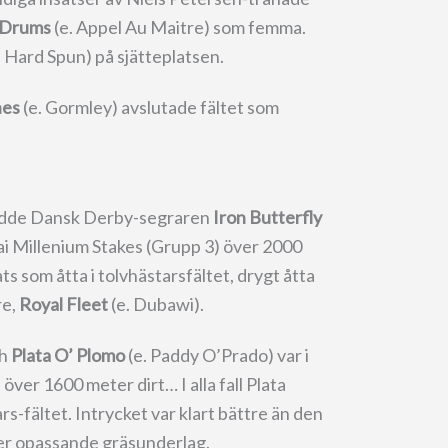
 Drums
(e. Appel Au Maitre) som femma.
. Hard Spun) på sjätteplatsen.
hes
(e. Gormley) avslutade fältet som
födde Dansk Derby-segraren
Iron Butterfly
ai Millenium Stakes (Grupp 3) över 2000
s som åtta i tolvhästarsfältet, drygt åtta
re,
Royal Fleet
(e. Dubawi).
ch
Plata O’ Plomo
(e. Paddy O’Prado) var i
över 1600 meter dirt… I alla fall Plata
rs-fältet. Intrycket var klart bättre än den
ver opassande gräsunderlag.