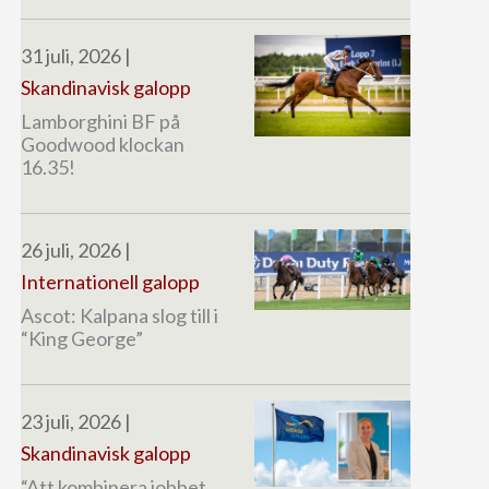
31 juli, 2026
|
Skandinavisk galopp
Lamborghini BF på
Goodwood klockan
16.35!
26 juli, 2026
|
Internationell galopp
Ascot: Kalpana slog till i
“King George”
23 juli, 2026
|
Skandinavisk galopp
“Att kombinera jobbet