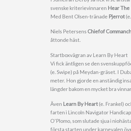
svenske kriterievinnaren
Hear The
Med Bent Olsen-tränade
Pjerrot
(e
Niels Petersens
Chiefof Commanc
åttonde häst.
Startboxvägran av Learn By Heart
Vi fick äntligen se den svenskupp
(e. Swipe) på Meydan-gräset. I Dub
meter. Hon gjorde en anständig insat
längder bakom en mycket bra vinna
Även
Learn By Heart
(e. Frankel) o
farten i Lincoln Navigator Handicap 
O’Plomo, som slutade sjua i niohästa
första starten under karnevalen ö