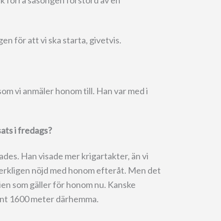
ck förra säsongen förstörd av en
n för att vi ska starta, givetvis.
som vi anmäler honom till. Han var med i
ats i fredags?
ades. Han visade mer krigartakter, än vi
 verkligen nöjd med honom efteråt. Men det
ien som gäller för honom nu. Kanske
unt 1600 meter därhemma.