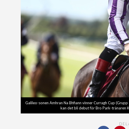
Galileo-sonen Amhran Na Bhfiann vinner Curragh Cup (Grupp 2)
kan det bli debut för Bro Park-tränaren K
DEL