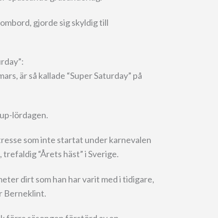
mbord, gjorde sig skyldig till
urday”:
mars, är så kallade “Super Saturday” på
up-lördagen.
tresse som inte startat under karnevalen
, trefaldig “Årets häst” i Sverige.
eter dirt som han har varit med i tidigare,
r Berneklint.