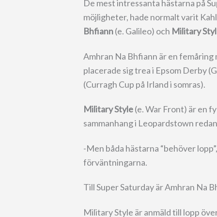
De mest intressanta hästarna på Sup
möjligheter, hade normalt varit Kah
Bhfiann
(e. Galileo) och
Military Sty
Amhran Na Bhfiann är en femåring 
placerade sig trea i Epsom Derby (
(Curragh Cup på Irland i somras).
Military Style
(e. War Front) är en f
sammanhang i Leopardstown redan 
-Men båda hästarna “behöver lopp”, 
förväntningarna.
Till Super Saturday är Amhran Na B
Military Style är anmäld till lopp öv