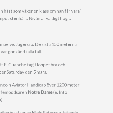
an häst som växer en klass om han får vara i
tempot stenhårt. Nivån är väldigt hög…
mpelvis Jägersro. De sista 150 meterna
ar godkänd i alla fall.
t El Guanche tagit loppet bra och
per Saturday den 5 mars.
incoln Aviator Handicap över 1200 meter
de femoddsaren
Notre Dame
(e. Into
).
ändiga insatser av Niels Petersen-tränade