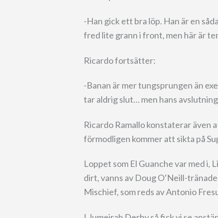
-Han gick ett bra löp. Han är en såd
fred lite grann i front, men här är 
Ricardo fortsätter:
-Banan är mer tungsprungen än exe
tar aldrig slut… men hans avslutning v
Ricardo Ramallo konstaterar även at
förmodligen kommer att sikta på Su
Loppet som El Guanche var med i, L
dirt, vanns av Doug O’Neill-träna
Mischief, som reds av Antonio Fresu
I Jumeirah Derby så fick vi se anst