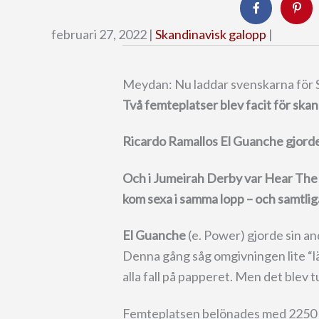
februari 27, 2022 |
Skandinavisk galopp
|
Meydan: Nu laddar svenskarna för 
Två femteplatser blev facit för sk
Ricardo Ramallos El Guanche gjorde b
Och i Jumeirah Derby var Hear Th
kom sexa i samma lopp – och samtlig
El Guanche
(e. Power) gjorde sin an
Denna gång såg omgivningen lite “lämp
alla fall på papperet. Men det blev t
Femteplatsen belönades med 2250 d