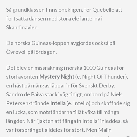
Så grundklassen finns onekligen, för Quebello att
fortsätta dansen med stora elefanterna i
Skandinavien.
De norska Guineas-loppen avgjordes också på
Övrevoll på lördagen.
Det blev en missräkning i norska 1000 Guineas för
storfavoriten
Mystery Night
(e. Night Of Thunder),
en häst på mångas läppar inför Svenskt Derby.
Sandro de Paiva stack iväg tidigt, ombord på Niels
Petersen-tränade
Intella
(e. Intello) och skaffade sig
en lucka, som motståndarna tillät växa till många
längder. När “jakten att fånga in Intella” inleddes, så
var försprånget alldeles för stort. Men Malin