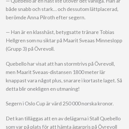
— Quebello är en häst lite utöver det vanliga. Han är
både snabb och stark… och dessutom lättplacerad,
berömde Anna Pilroth efter segern.
— Han är en klasshäst, betygsatte tränare Tobias
Hellgren som nu siktar på Maarit Sveaas Minneslopp
(Grupp 3) på Övrevoll.
Quebello har visat att han stormtrivs på Övrevoll,
men Maarit Sveaas-distansen 1800 meter lär
knappast vara något plus, snarare i kortaste laget. Så
detta blir onekligen en utmaning!
Segern i Oslo Cup är värd 250 000 norska kronor.
Det kan tilläggas att en av delägarna i Stall Quebello
som var på plats för att hämta ägarpris på Övrevoll