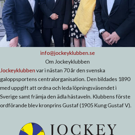
info@jockeyklubben.se
Om Jockeyklubben
Jockeyklubben
var i nästan 70 år den svenska
galoppsportens centralorganisation. Den bildades 1890
med uppgift att ordna och leda löpningsväsendet i
Sverige samt främja den ädla hästaveln. Klubbens förste
ordförande blev kronprins Gustaf (1905 Kung Gustaf V).