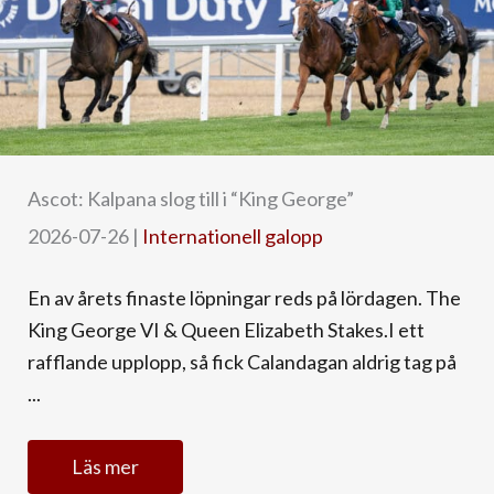
Ascot: Kalpana slog till i “King George”
2026-07-26
|
Internationell galopp
En av årets finaste löpningar reds på lördagen. The
King George VI & Queen Elizabeth Stakes.I ett
rafflande upplopp, så fick Calandagan aldrig tag på
...
Läs mer