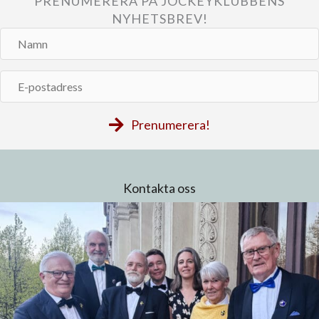
PRENUMERERA PÅ JOCKEYKLUBBENS
NYHETSBREV!
Namn
E-
postadress
Prenumerera!
Kontakta oss