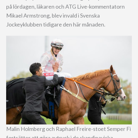
på lördagen, läkaren och ATG Live-kommentatorn
Mikael Armstrong, blev invald i Svenska
Jockeyklubben tidigare den här månaden.
Malin Holmberg och Raphael Freire-stoet Semper Fi
fortsätter att göra avtryck i de skandinaviska