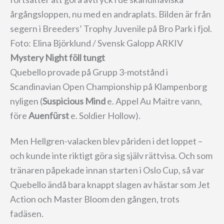
årgångsloppen, nu med en andraplats. Bilden är från
segern i Breeders’ Trophy Juvenile på Bro Park i fjol.
Foto: Elina Björklund / Svensk Galopp ARKIV
Mystery Night föll tungt
Quebello provade på Grupp 3-motstånd i
Scandinavian Open Championship på Klampenborg
nyligen (
Suspicious Mind
e. Appel Au Maitre vann,
före
Auenfürst
e. Soldier Hollow).
Men Hellgren-valacken blev påriden i det loppet –
och kunde inte riktigt göra sig själv rättvisa. Och som
tränaren påpekade innan starten i Oslo Cup, så var
Quebello ändå bara knappt slagen av hästar som Jet
Action och Master Bloom den gången, trots
fadäsen.