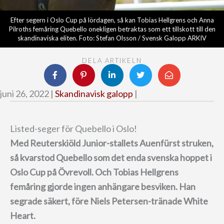
Efter segern i Oslo Cup på lördagen, så kan Tobias Hellgrens och Anna
Pilroths femåring Quebello onekligen betraktas som ett tillskott till den
skandinaviska eliten. Foto: Stefan Olsson / Svensk Galopp ARKIV
DELA ARTIKELN
juni 26, 2022 |
Skandinavisk galopp
|
Listed-seger för Quebello i Oslo!
Med Reuterskiöld Junior-stallets Auenfürst struken,
så kvarstod Quebello som det enda svenska hoppet i
Oslo Cup på Övrevoll.
Och Tobias Hellgrens
femåring gjorde ingen anhängare besviken.
Han
segrade säkert, före Niels Petersen-tränade White
Heart.