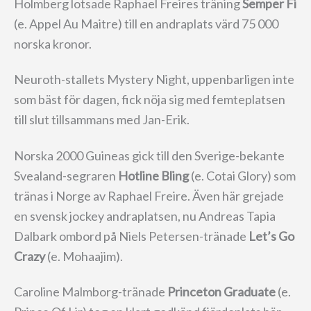
Holmberg lotsade Raphael Freires träning
Semper Fi
(e. Appel Au Maitre) till en andraplats värd 75 000
norska kronor.
Neuroth-stallets Mystery Night, uppenbarligen inte
som bäst för dagen, fick nöja sig med femteplatsen
till slut tillsammans med Jan-Erik.
Norska 2000 Guineas gick till den Sverige-bekante
Svealand-segraren
Hotline Bling
(e. Cotai Glory) som
tränas i Norge av Raphael Freire. Även här grejade
en svensk jockey andraplatsen, nu Andreas Tapia
Dalbark ombord på Niels Petersen-tränade
Let’s Go
Crazy
(e. Mohaajim).
Caroline Malmborg-tränade
Princeton Graduate
(e.