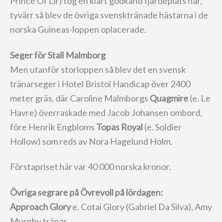
Prince Of Lir) tog en klart godkänd fjärdeplats här,
tyvärr så blev de övriga svensktränade hästarna i de
norska Guineas-loppen oplacerade.
Seger för Stall Malmborg
Men utanför storloppen så blev det en svensk
tränarseger i Hotel Bristol Handicap över 2400
meter gräs, där Caroline Malmborgs
Quagmire
(e. Le
Havre)
överraskade med Jacob Johansen ombord,
före Henrik Engbloms
Topas Royal
(e. Soldier
Hollow) som reds av Nora Hagelund Holm.
Förstapriset här var 40 000 norska kronor.
Övriga segrare på Övrevoll på lördagen:
Approach Glory
e. Cotai Glory (Gabriel Da Silva), Amy
Murphy tränar.