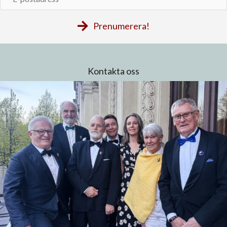
postadress
Prenumerera!
Kontakta oss