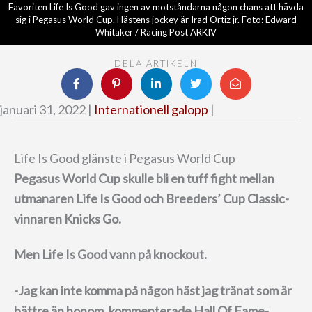
Favoriten Life Is Good gav ingen av motståndarna någon chans att hävda
sig i Pegasus World Cup. Hästens jockey är Irad Ortiz jr. Foto: Edward
Whitaker / Racing Post ARKIV
DELA ARTIKELN
januari 31, 2022 |
Internationell galopp
|
Life Is Good glänste i Pegasus World Cup
Pegasus World Cup skulle bli en tuff fight mellan
utmanaren Life Is Good och Breeders’ Cup Classic-
vinnaren Knicks Go.
Men Life Is Good vann på knockout.
-Jag kan inte komma på någon häst jag tränat som är
bättre än honom, kommenterade Hall Of Fame-