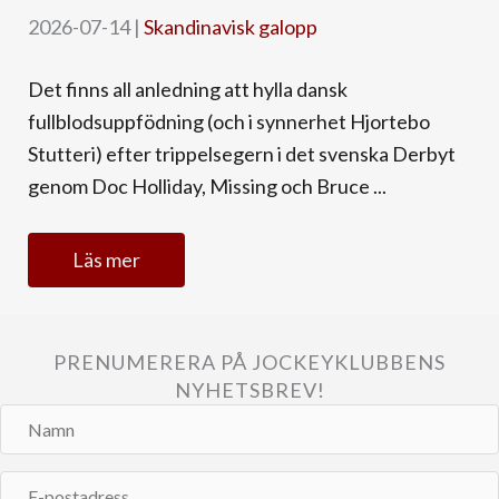
2026-07-14
|
Skandinavisk galopp
Det finns all anledning att hylla dansk
fullblodsuppfödning (och i synnerhet Hjortebo
Stutteri) efter trippelsegern i det svenska Derbyt
genom Doc Holliday, Missing och Bruce ...
Läs mer
PRENUMERERA PÅ JOCKEYKLUBBENS
NYHETSBREV!
Namn
E-