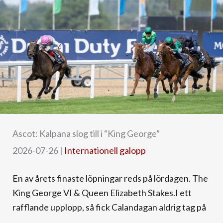
Ascot: Kalpana slog till i “King George”
2026-07-26
|
Internationell galopp
En av årets finaste löpningar reds på lördagen. The
King George VI & Queen Elizabeth Stakes.I ett
rafflande upplopp, så fick Calandagan aldrig tag på
...