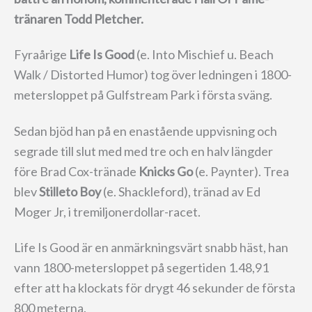
tränaren Todd Pletcher.
Fyraårige
Life Is Good
(e. Into Mischief u. Beach
Walk / Distorted Humor) tog över ledningen i 1800-
metersloppet på Gulfstream Park i första sväng.
Sedan bjöd han på en enastående uppvisning och
segrade till slut med med tre och en halv längder
före Brad Cox-tränade
Knicks Go
(e. Paynter). Trea
blev
Stilleto Boy
(e. Shackleford), tränad av Ed
Moger Jr, i tremiljonerdollar-racet.
Life Is Good är en anmärkningsvärt snabb häst, han
vann 1800-metersloppet på segertiden 1.48,91
efter att ha klockats för drygt 46 sekunder de första
800 meterna.