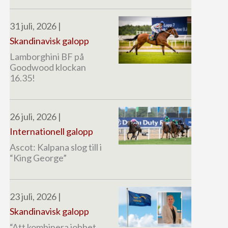
31 juli, 2026
|
Skandinavisk galopp
Lamborghini BF på
Goodwood klockan
16.35!
26 juli, 2026
|
Internationell galopp
Ascot: Kalpana slog till i
“King George”
23 juli, 2026
|
Skandinavisk galopp
“Att kombinera jobbet