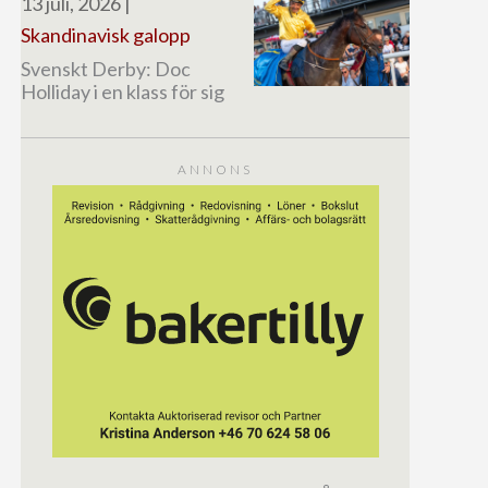
13 juli, 2026
|
Skandinavisk galopp
Svenskt Derby: Doc
Holliday i en klass för sig
ANNONS