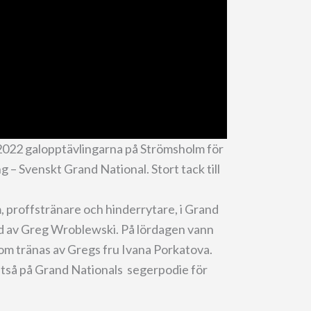
2022 galopptävlingarna på Strömsholm för
g – Svenskt Grand National. Stort tack till
 proffstränare och hinderrytare, i Grand
ad av Greg Wroblewski. På lördagen vann
om tränas av Gregs fru Ivana Porkatova.
tså på Grand Nationals segerpodie för