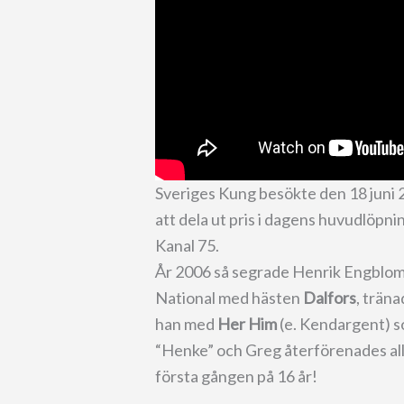
Sveriges Kung besökte den 18 juni 
att dela ut pris i dagens huvudlöpnin
Kanal 75.
År 2006 så segrade Henrik Engblom,
National med hästen
Dalfors
, trän
han med
Her Him
(e. Kendargent) s
“Henke” och Greg återförenades all
första gången på 16 år!