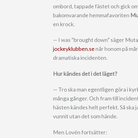
ombord, tappade fästet och gick omk
bakomvarande hemmafavoriten
Mu
en krock.
— I was “brought down” säger Mutad
jockeyklubben.se
når honom på månd
dramatiska incidenten.
Hur kändes det i det läget?
— Tro ska man egentligen göra i kyr
många gånger. Och fram till incident
hästen kändes helt perfekt. Så ska ja
vunnit utan det som hände.
Men Lovén fortsätter: