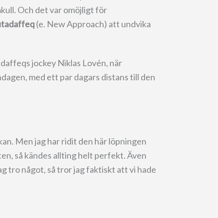
ull. Och det var omöjligt för
tadaffeq
(e. New Approach) att undvika
affeqs jockey Niklas Lovén, när
agen, med ett par dagars distans till den
kan. Men jag har ridit den här löpningen
en, så kändes allting helt perfekt. Även
g tro något, så tror jag faktiskt att vi hade