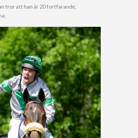
an tror att han är 20 fortfarande,
na.