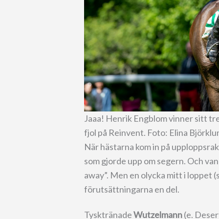
Jaaa! Henrik Engblom vinner sitt tr
fjol på Reinvent. Foto: Elina Björkl
När hästarna kom in på upploppsraka
som gjorde upp om segern. Och vann
away”. Men en olycka mitt i loppet 
förutsättningarna en del.
Tysktränade
Wutzelmann
(e. Dese