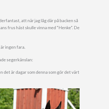
rfantast, att när jag låg där på backen så
hans frus häst skulle vinna med “Henke”. De
är ingen fara.
ade segerkänslan:
 men det är dagar som denna som gör det värt