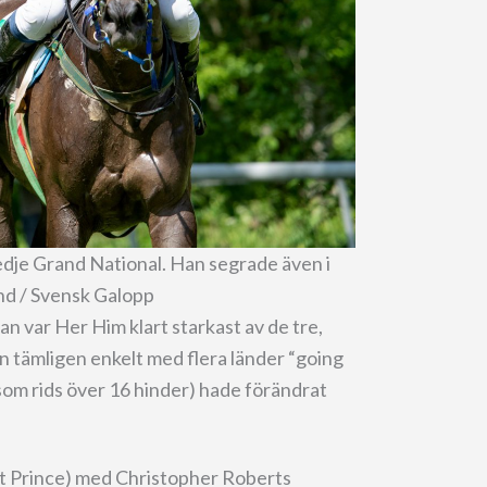
edje Grand National. Han segrade även i
und / Svensk Galopp
n var Her Him klart starkast av de tre,
 tämligen enkelt med flera länder “going
(som rids över 16 hinder) hade förändrat
rt Prince) med Christopher Roberts