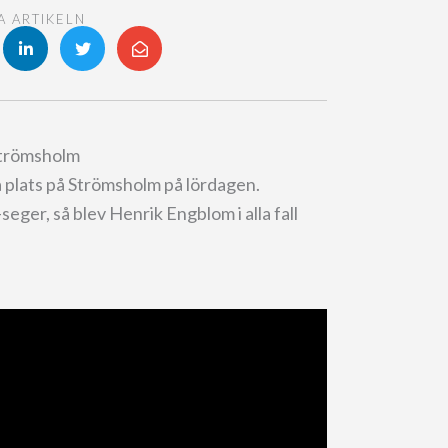
A ARTIKELN
Strömsholm
å plats på Strömsholm på lördagen.
ger, så blev Henrik Engblom i alla fall