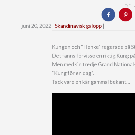
DEL
juni 20, 2022 |
Skandinavisk galopp
|
Kungen och “Henke” regerade på 
Det fanns förvisso en riktig Kung p
Men med sin tredje Grand National-se
“Kung för en dag”.
Tack vare en kär gammal bekant…