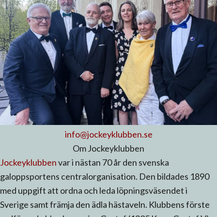
info@jockeyklubben.se
Om Jockeyklubben
Jockeyklubben
var i nästan 70 år den svenska
galoppsportens centralorganisation. Den bildades 1890
med uppgift att ordna och leda löpningsväsendet i
Sverige samt främja den ädla hästaveln. Klubbens förste