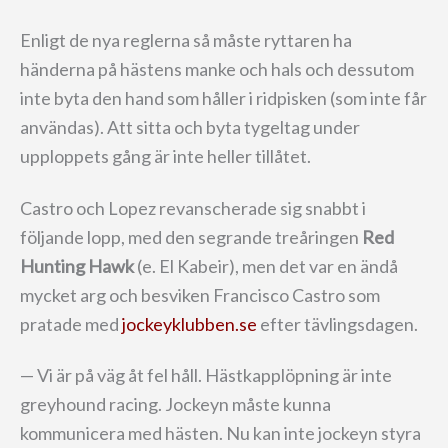
Enligt de nya reglerna så måste ryttaren ha
händerna på hästens manke och hals och dessutom
inte byta den hand som håller i ridpisken (som inte får
användas). Att sitta och byta tygeltag under
upploppets gång är inte heller tillåtet.
Castro och Lopez revanscherade sig snabbt i
följande lopp, med den segrande treåringen
Red
Hunting Hawk
(e. El Kabeir), men det var en ändå
mycket arg och besviken Francisco Castro som
pratade med
jockeyklubben.se
efter tävlingsdagen.
— Vi är på väg åt fel håll. Hästkapplöpning är inte
greyhound racing. Jockeyn måste kunna
kommunicera med hästen. Nu kan inte jockeyn styra