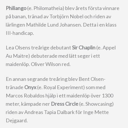
Philiango
(e. Philomatheia) blev årets första vinnare
på banan, tränad av Torbjörn Nobel och riden av
lärlingen Mathilde Lund Johansen. Detta i en klass
III-handicap.
Lea Olsens treårige debutant
Sir Chaplin
(e. Appel
Au Maitre) debuterade med lätt seger i ett
maidenlöp. Oliver Wilson red.
En annan segrande treåring blev Bent Olsen-
tränade
Onyx
(e. Royal Experiment) som med
Marcos Robaldos hjälp i ett maidenlöp över 1300
meter, kämpade ner
Dress Circle
(e. Showcasing)
riden av Andreas Tapia Dalbark för Inge Mette
Dejgaard.