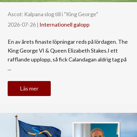
Ascot: Kalpana slog till i “King George”
2026-07-26
|
Internationell galopp
En av årets finaste löpningar reds på lördagen. The
King George VI & Queen Elizabeth Stakes.I ett
rafflande upplopp, så fick Calandagan aldrig tag på
...
Läs mer