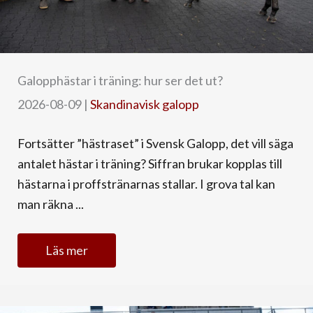
Galopphästar i träning: hur ser det ut?
2026-08-09
|
Skandinavisk galopp
Fortsätter ”hästraset” i Svensk Galopp, det vill säga
antalet hästar i träning? Siffran brukar kopplas till
hästarna i proffstränarnas stallar. I grova tal kan
man räkna ...
Läs mer