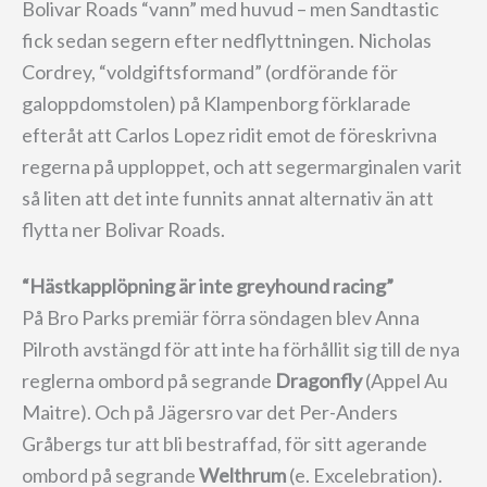
Bolivar Roads “vann” med huvud – men Sandtastic
fick sedan segern efter nedflyttningen. Nicholas
Cordrey, “voldgiftsformand” (ordförande för
galoppdomstolen) på Klampenborg förklarade
efteråt att Carlos Lopez ridit emot de föreskrivna
regerna på upploppet, och att segermarginalen varit
så liten att det inte funnits annat alternativ än att
flytta ner Bolivar Roads.
“Hästkapplöpning är inte greyhound racing”
På Bro Parks premiär förra söndagen blev Anna
Pilroth avstängd för att inte ha förhållit sig till de nya
reglerna ombord på segrande
Dragonfly
(Appel Au
Maitre). Och på Jägersro var det Per-Anders
Gråbergs tur att bli bestraffad, för sitt agerande
ombord på segrande
Welthrum
(e. Excelebration).