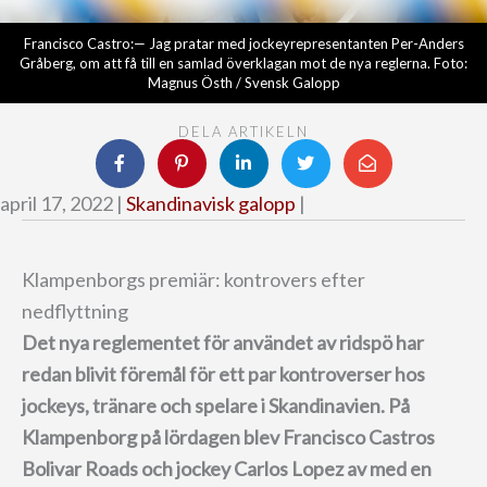
Francisco Castro:— Jag pratar med jockeyrepresentanten Per-Anders
Gråberg, om att få till en samlad överklagan mot de nya reglerna. Foto:
Magnus Östh / Svensk Galopp
DELA ARTIKELN
april 17, 2022 |
Skandinavisk galopp
|
Klampenborgs premiär: kontrovers efter
nedflyttning
Det nya reglementet för användet av ridspö har
redan blivit föremål för ett par kontroverser hos
jockeys, tränare och spelare i Skandinavien.
På
Klampenborg på lördagen blev Francisco Castros
Bolivar Roads och jockey Carlos Lopez av med en