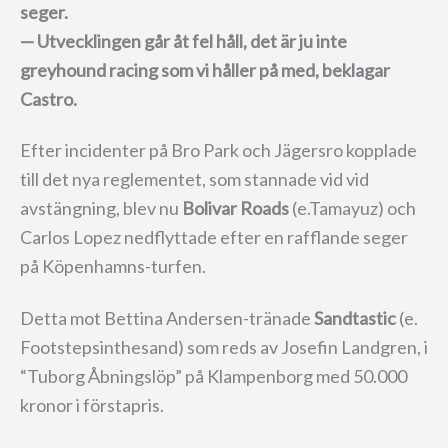
seger.
— Utvecklingen går åt fel håll, det är ju inte
greyhound racing som vi håller på med, beklagar
Castro.
Efter incidenter på Bro Park och Jägersro kopplade
till det nya reglementet, som stannade vid vid
avstängning, blev nu
Bolivar Roads
(e.Tamayuz) och
Carlos Lopez nedflyttade efter en rafflande seger
på Köpenhamns-turfen.
Detta mot Bettina Andersen-tränade
Sandtastic
(e.
Footstepsinthesand) som reds av Josefin Landgren, i
“Tuborg Åbningslöp” på Klampenborg med 50.000
kronor i förstapris.