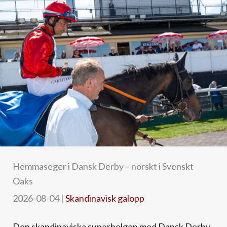
Hemmaseger i Dansk Derby – norskt i Svenskt
Oaks
2026-08-04
|
Skandinavisk galopp
Den skandinaviska superhelgen med Dansk Derby