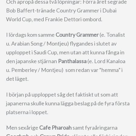
Och apropå dessa två löpningar: Förra året segrade
Bob Baffert-tränade Country Grammer i Dubai
World Cup, med Frankie Dettori ombord.
I lördags kom samme
Country Grammer
(e. Tonalist
u. Arabian Song / Montjeu) flygandes i slutet av
upploppet i Saudi Cup, men utan att kunna fånga in
den japanske stjärnan
Panthalassa
(e. Lord Kanaloa
u. Pemberley / Montjeu) som redan var “hemma” i
det läget.
I början på upploppet såg det faktiskt ut som att
japanerna skulle kunna lägga beslag på de fyra första
platserna i loppet.
Men sexårige
Cafe Pharoah
samt fyraåringarna