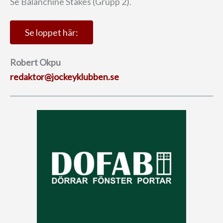
Se Balanchine Stakes (Grupp 2).
Se loppet här:
Robert Okpu
redaktor@jockeyklubben.se