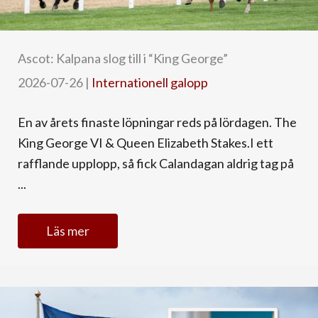
Ascot: Kalpana slog till i “King George”
2026-07-26
|
Internationell galopp
En av årets finaste löpningar reds på lördagen. The
King George VI & Queen Elizabeth Stakes.I ett
rafflande upplopp, så fick Calandagan aldrig tag på
...
Läs mer