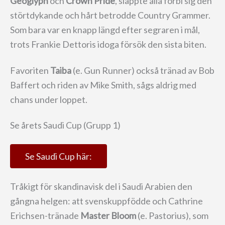
Geoglyph
och
Crown Pride
, släppte alla förbi sig den
störtdykande och hårt betrodde Country Grammer.
Som bara var en knapp längd efter segraren i mål,
trots Frankie Dettoris idoga försök den sista biten.
Favoriten
Taiba
(e. Gun Runner) också tränad av Bob
Baffert och riden av Mike Smith, sågs aldrig med
chans under loppet.
Se årets Saudi Cup (Grupp 1)
Se Saudi Cup här:
Tråkigt för skandinavisk del i Saudi Arabien den
gångna helgen: att svenskuppfödde och Cathrine
Erichsen-tränade
Master Bloom
(e. Pastorius), som