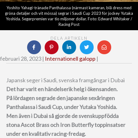
Yoshito Yahagi-tränade Panthalassa (närmast kameran, blå dress med
gröna detaljer och vit mössa) segrar i Saudi Cup 2023 för jockey Yutaka
Yoshida. Segerpremien var tio miljoner dollar. Foto: Edward Whitaker /
Racing Post
DELA ARTIKELN
februari 28, 2023 |
Internationell galopp
|
Japansk seger i Saudi, svenska framgångar i Dubai
Det har varit en händelserik helg i ökensanden.
På lördagen segrade den japanske sexåringen
Panthalassa i Saudi Cup, under Yutaka Yoshida.
Men även i Dubai så gjorde de svenskuppfödda
stona Ascot Brass och Iron Butterfly toppinsatser
under en kvalitativ racing-fredag.