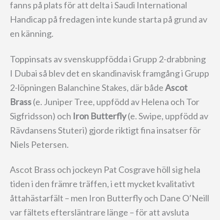
fanns på plats för att delta i Saudi International
Handicap på fredagen inte kunde starta på grund av
en känning.
Toppinsats av svenskuppfödda i Grupp 2-drabbning
I Dubai så blev det en skandinavisk framgång i Grupp
2-löpningen Balanchine Stakes, där både
Ascot
Brass
(e. Juniper Tree, uppfödd av Helena och Tor
Sigfridsson) och
Iron Butterfly
(e. Swipe, uppfödd av
Rävdansens Stuteri) gjorde riktigt fina insatser för
Niels Petersen.
Ascot Brass och jockeyn Pat Cosgrave höll sig hela
tiden i den främre träffen, i ett mycket kvalitativt
åttahästarfält – men Iron Butterfly och Dane O’Neill
var fältets eftersläntrare länge – för att avsluta