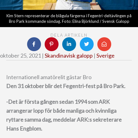
Kim Stern representerar de blågula färgerna i Fegentri-deltävlingen på
Bro Park kommande söndag. Foto: Elina Björklund / Svensk Galopp
DELA ARTIKELN
oktober 25, 2021 |
Skandinavisk galopp
|
Sverige
Internationell amatörelit gästar Bro
Den 31 oktober blir det Fegentri-fest på Bro Park.
-Det är första gången sedan 1994 som ARK
arrangerar lopp för både manliga och kvinnliga
ryttare samma dag, meddelar ARK:s sekreterare
Hans Engblom.