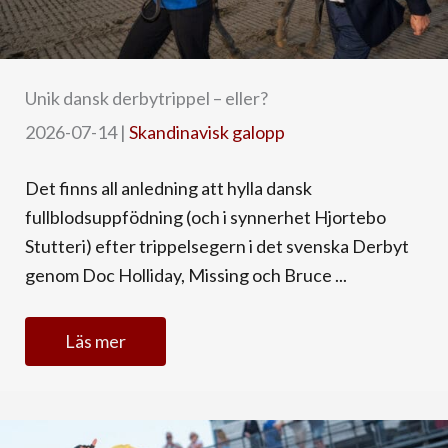
Unik dansk derbytrippel – eller?
2026-07-14
|
Skandinavisk galopp
Det finns all anledning att hylla dansk
fullblodsuppfödning (och i synnerhet Hjortebo
Stutteri) efter trippelsegern i det svenska Derbyt
genom Doc Holliday, Missing och Bruce ...
Läs mer