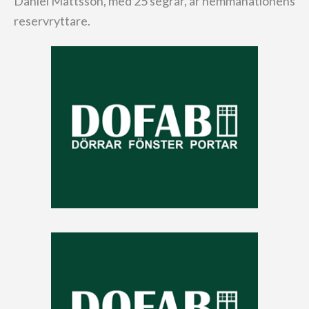
Daniel Mattsson, med 25 segrar, är hemmanationens
reservryttare.