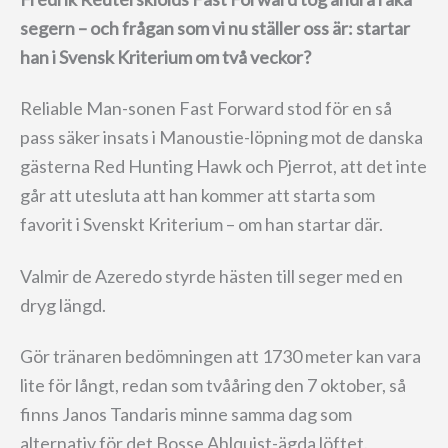
segern – och frågan som vi nu ställer oss är: startar
han i Svensk Kriterium om två veckor?
Reliable Man-sonen Fast Forward stod för en så
pass säker insats i Manoustie-löpning mot de danska
gästerna Red Hunting Hawk och Pjerrot, att det inte
går att utesluta att han kommer att starta som
favorit i Svenskt Kriterium – om han startar där.
Valmir de Azeredo styrde hästen till seger med en
dryg längd.
Gör tränaren bedömningen att 1730 meter kan vara
lite för långt, redan som tvååring den 7 oktober, så
finns Janos Tandaris minne samma dag som
alternativ för det Bosse Ahlquist-ägda löftet.