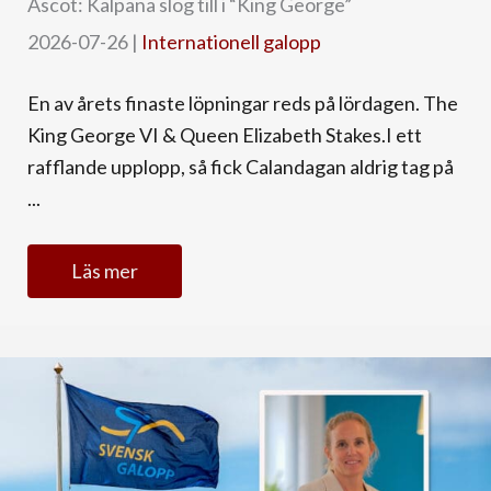
Ascot: Kalpana slog till i “King George”
2026-07-26
|
Internationell galopp
En av årets finaste löpningar reds på lördagen. The
King George VI & Queen Elizabeth Stakes.I ett
rafflande upplopp, så fick Calandagan aldrig tag på
...
Läs mer