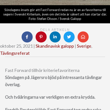
Söndagens insats gör att Fast Forward redan nu är en av favoriterna till
segern i Svenskt Kriterium, även om det inte är säkert att han startar där.
Foto: Stefan Olsson / Svensk Galopp
DELA ARTIKELN
oktober 25, 2021 |
Skandinavisk galopp
|
Sverige
,
Tävlingsreferat
Fast Forward tillhör kriteriefavoriterna
Söndagen på Jägersro bjöd på intressanta tävlingar
överlag.
Och tvååringarna var verkligen en extra krydda.
Fredrik Reuterskiölds Fast Forward tog andra raka