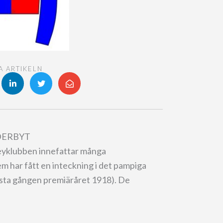
A ARTIKELN
DERBYT
eyklubben innefattar många
m har fått en inteckning i det pampiga
rsta gången premiäråret 1918). De