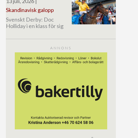
13 juli, 2026
|
Skandinavisk galopp
Svenskt Derby: Doc
Holliday i en klass för sig
ANNONS