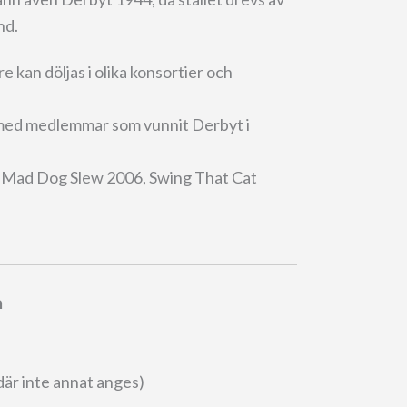
nd.
re kan döljas i olika konsortier och
med medlemmar som vunnit Derbyt i
, Mad Dog Slew 2006, Swing That Cat
.
m
där inte annat anges)