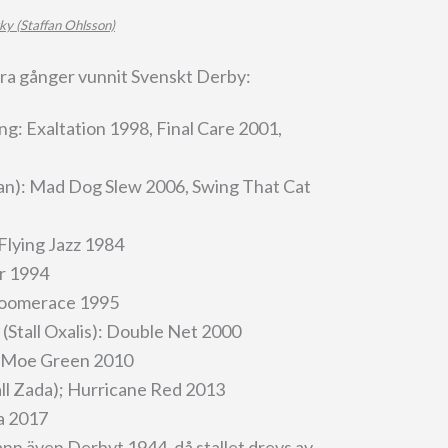
ky (Staffan Ohlsson)
era gånger vunnit Svenskt Derby:
g: Exaltation 1998, Final Care 2001,
n): Mad Dog Slew 2006, Swing That Cat
 Flying Jazz 1984
er 1994
 Bloomerace 1995
(Stall Oxalis): Double Net 2000
: Moe Green 2010
ll Zada); Hurricane Red 2013
ia 2017
ann även Derbyt 1944, då stallet drevs av