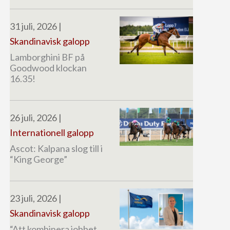
31 juli, 2026
|
Skandinavisk galopp
Lamborghini BF på
Goodwood klockan
16.35!
26 juli, 2026
|
Internationell galopp
Ascot: Kalpana slog till i
“King George”
23 juli, 2026
|
Skandinavisk galopp
“Att kombinera jobbet