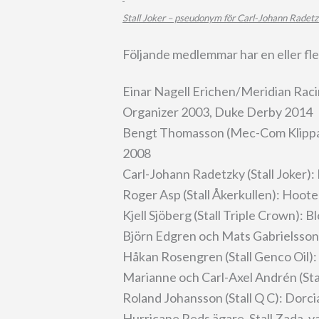
Stall Joker – pseudonym för Carl-Johann Radetz
Följande medlemmar har en eller fl
Einar Nagell Erichen/Meridian Racin
Organizer 2003, Duke Derby 2014
Bengt Thomasson (Mec-Com Klippa
2008
Carl-Johann Radetzky (Stall Joker):
Roger Asp (Stall Åkerkullen): Hoot
Kjell Sjöberg (Stall Triple Crown):
Björn Edgren och Mats Gabrielsson 
Håkan Rosengren (Stall Genco Oil)
Marianne och Carl-Axel Andrén (Sta
Roland Johansson (Stall Q C): Dorc
Hurricane Reds ägare, Stall Zada, v