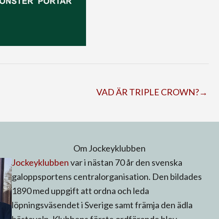
VAD ÄR TRIPLE CROWN?→
Om Jockeyklubben
Jockeyklubben
var i nästan 70 år den svenska
galoppsportens centralorganisation. Den bildades
1890 med uppgift att ordna och leda
löpningsväsendet i Sverige samt främja den ädla
hästaveln. Klubbens förste ordförande blev