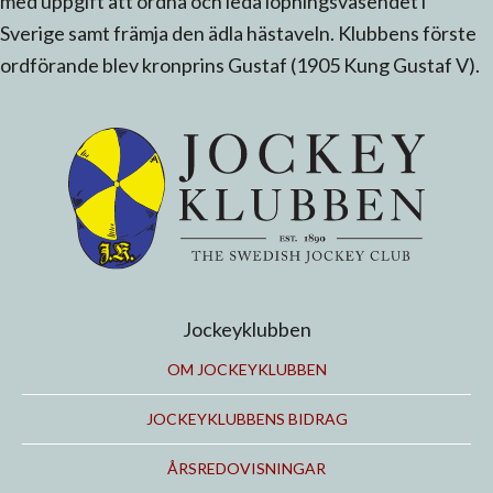
med uppgift att ordna och leda löpningsväsendet i
Sverige samt främja den ädla hästaveln. Klubbens förste
ordförande blev kronprins Gustaf (1905 Kung Gustaf V).
Jockeyklubben
OM JOCKEYKLUBBEN
JOCKEYKLUBBENS BIDRAG
ÅRSREDOVISNINGAR