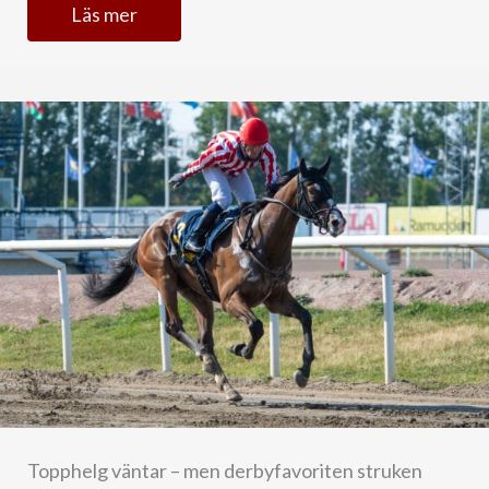
Läs mer
Topphelg väntar – men derbyfavoriten struken