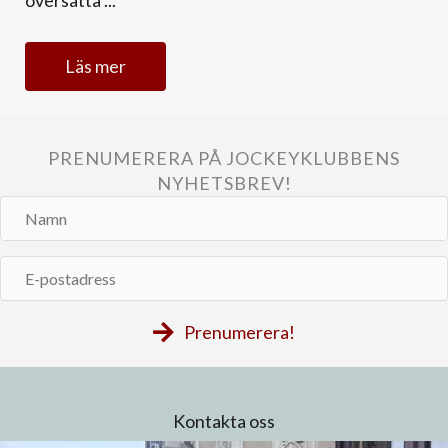
Läs mer
PRENUMERERA PÅ JOCKEYKLUBBENS
NYHETSBREV!
Namn
E-
postadress
Prenumerera!
Kontakta oss