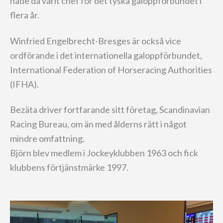
hade då varit chef för det tyska galoppförbundet i
flera år.
Winfried Engelbrecht-Bresges är också vice
ordförande i det internationella galoppförbundet,
International Federation of Horseracing Authorities
(IFHA).
Bezäta driver fortfarande sitt företag, Scandinavian
Racing Bureau, om än med ålderns rätt i något
mindre omfattning.
Björn blev medlem i Jockeyklubben 1963 och fick
klubbens förtjänstmärke 1997.