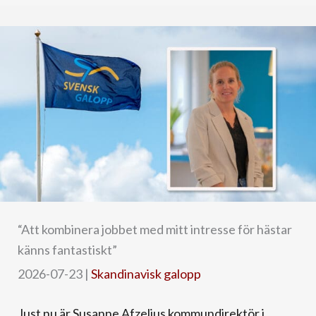
“Att kombinera jobbet med mitt intresse för hästar
känns fantastiskt”
2026-07-23
|
Skandinavisk galopp
Just nu är Susanne Afzelius kommundirektör i