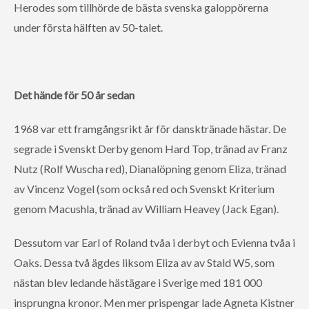
Herodes som tillhörde de bästa svenska galoppörerna
under första hälften av 50-talet.
Det hände för 50 år sedan
1968 var ett framgångsrikt år för dansktränade hästar. De
segrade i Svenskt Derby genom Hard Top, tränad av Franz
Nutz (Rolf Wuscha red), Dianalöpning genom Eliza, tränad
av Vincenz Vogel (som också red och Svenskt Kriterium
genom Macushla, tränad av William Heavey (Jack Egan).
Dessutom var Earl of Roland tvåa i derbyt och Evienna tvåa i
Oaks. Dessa två ägdes liksom Eliza av av Stald W5, som
nästan blev ledande hästägare i Sverige med 181 000
insprungna kronor. Men mer prispengar lade Agneta Kistner