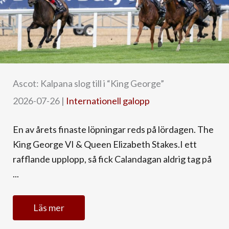
Ascot: Kalpana slog till i “King George”
2026-07-26
|
Internationell galopp
En av årets finaste löpningar reds på lördagen. The
King George VI & Queen Elizabeth Stakes.I ett
rafflande upplopp, så fick Calandagan aldrig tag på
...
Läs mer