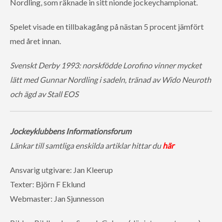
Nordling, som räknade in sitt nionde jockeychampionat.
Spelet visade en tillbakagång på nästan 5 procent jämfört
med året innan.
Svenskt Derby 1993: norskfödde Lorofino vinner mycket
lätt med Gunnar Nordling i sadeln, tränad av Wido Neuroth
och ägd av Stall EOS
Jockeyklubbens I
nform
ationsforum
Länkar till samtliga enskilda artiklar hittar du
här
Ansvarig utgivare: Jan Kleerup
Texter: Björn F Eklund
Webmaster: Jan Sjunnesson