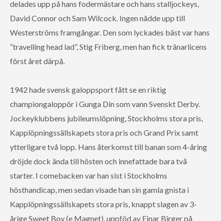
delades upp på hans fodermästare och hans stalljockeys,
David Connor och Sam Wilcock. Ingen nådde upp till
Westerströms framgångar. Den som lyckades bäst var hans
”travelling head lad”, Stig Friberg, men han fick tränarlicens
först året därpå.
1942 hade svensk galoppsport fått se en riktig
championgaloppör i Gunga Din som vann Svenskt Derby.
Jockeyklubbens jubileumslöpning, Stockholms stora pris,
Kapplöpningssällskapets stora pris och Grand Prix samt
ytterligare två lopp. Hans återkomst till banan som 4-åring
dröjde dock ända till hösten och innefattade bara två
starter. I comebacken var han sist i Stockholms
hösthandicap, men sedan visade han sin gamla gnista i
Kapplöpningssällskapets stora pris, knappt slagen av 3-
årige Sweet Boy (e Magnet), uppföd av Einar Birger på