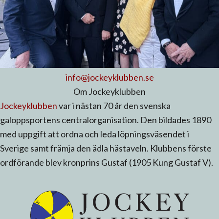
info@jockeyklubben.se
Om Jockeyklubben
Jockeyklubben
var i nästan 70 år den svenska
galoppsportens centralorganisation. Den bildades 1890
med uppgift att ordna och leda löpningsväsendet i
Sverige samt främja den ädla hästaveln. Klubbens förste
ordförande blev kronprins Gustaf (1905 Kung Gustaf V).