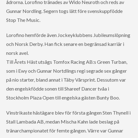
ådrorna. Lorofino tränades av Wido Neuroth och reds av
Gunnar Nordling. Segern togs lätt före svenskuppfödde
Stop The Music.
Lorofino hemförde även Jockeyklubbens Jubileumslöpning
och Norsk Derby. Han fick senare en begränsad karriär i
norsk avel.
Till Årets Häst utsågs Tomfox Racing AB:s Green Turban,
som i Ewy och Gunnar Nortdlings regi segrade sex gånger
på nio starter, bland annat i Täby Vårsprint. Dessutom var
den engelskfödde sonen till Shareef Dancer tvåa i
Stockholm Plaza Open till engelska gästen Bunty Boo.
Vinstrikaste hästägare blev för första gången Sten Thynell i
Stall Lambada AB, medan Mischa Kahn lade beslag på
tränarchampionatet för femte gången. Värre var Gunnar