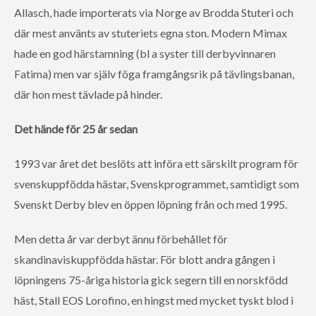
Allasch, hade importerats via Norge av Brodda Stuteri och
där mest använts av stuteriets egna ston. Modern Mimax
hade en god härstamning (bl a syster till derbyvinnaren
Fatima) men var själv föga framgångsrik på tävlingsbanan,
där hon mest tävlade på hinder.
Det hände för 25 år sedan
1993 var året det beslöts att införa ett särskilt program för
svenskuppfödda hästar, Svenskprogrammet, samtidigt som
Svenskt Derby blev en öppen löpning från och med 1995.
Men detta år var derbyt ännu förbehållet för
skandinaviskuppfödda hästar. För blott andra gången i
löpningens 75-åriga historia gick segern till en norskfödd
häst, Stall EOS Lorofino, en hingst med mycket tyskt blod i