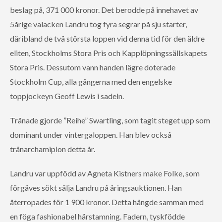
beslag på, 371 000 kronor. Det berodde på innehavet av
5årige valacken Landru tog fyra segrar på sju starter,
däribland de två största loppen vid denna tid för den äldre
eliten, Stockholms Stora Pris och Kapplöpningssällskapets
Stora Pris. Dessutom vann handen lägre doterade
Stockholm Cup, alla gångerna med den engelske
toppjockeyn Geoff Lewis i sadeln.
Tränade gjorde ”Reihe” Swartling, som tagit steget upp som
dominant under vintergaloppen. Han blev också
tränarchamipion detta år.
Landru var uppfödd av Agneta Kistners make Folke, som
förgäves sökt sälja Landru på åringsauktionen. Han
återropades för 1 900 kronor. Detta hängde samman med
en föga fashionabel härstamning. Fadern, tyskfödde