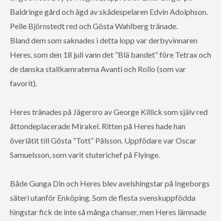
Baldringe gård och ägd av skådespelaren Edvin Adolphson.
Pelle Björnstedt red och Gösta Wahlberg tränade.
Bland dem som saknades i detta lopp var derbyvinnaren
Heres, som den 18 juli vann det ”Blä bandet” före Tetrax och
de danska stallkamraterna Avanti och Rollo (som var
favorit).
Heres tränades på Jägersro av George Killick som själv red
åttondeplacerade Mirakel. Ritten på Heres hade han
överlåtit till Gösta ”Tott” Pålsson. Uppfödare var Oscar
Samuelsson, som varit stuterichef på Flyinge.
Både Gunga Din och Heres blev avelshingstar på Ingeborgs
säteri utanför Enköping. Som de flesta svenskuppfödda
hingstar fick de inte så många chanser, men Heres lämnade