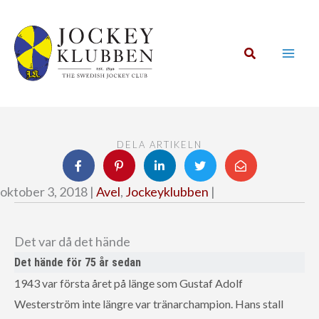
Hoppa
till
innehåll
Sök
DELA ARTIKELN
oktober 3, 2018 |
Avel
,
Jockeyklubben
|
Det var då det hände
Det hände för 75 år sedan
1943 var första året på länge som Gustaf Adolf
Westerström inte längre var tränarchampion. Hans stall