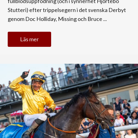
fullblodsuppfödning (och i synnerhet Hjortebo
Stutteri) efter trippelsegern i det svenska Derbyt
genom Doc Holliday, Missing och Bruce ...
Läs mer