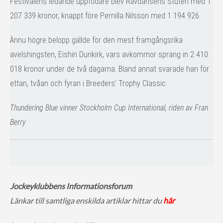
Festivalens ledande uppfödare blev Rävdansens Stuteri med 1
207 339 kronor, knappt före Pernilla Nilsson med 1 194 926.
Ännu högre belopp gällde för den mest framgångsrika
avelshingsten, Eishin Dunkirk, vars avkommor sprang in 2 410
018 kronor under de två dagarna. Bland annat svarade han för
ettan, tvåan och fyran i Breeders’ Trophy Classic.
Thundering Blue vinner Stockholm Cup International, riden av Fran
Berry
Jockeyklubbens I
nform
ationsforum
Länkar till samtliga enskilda artiklar hittar du
här