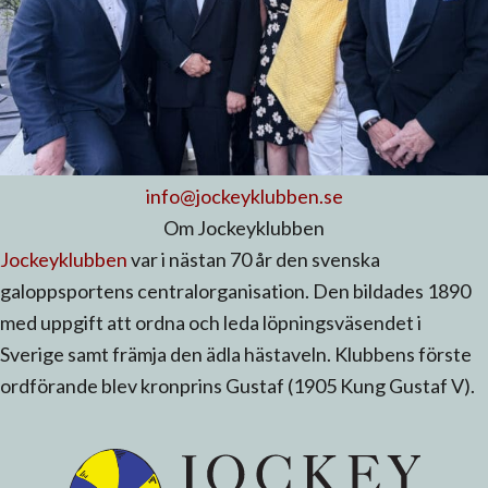
info@jockeyklubben.se
Om Jockeyklubben
Jockeyklubben
var i nästan 70 år den svenska
galoppsportens centralorganisation. Den bildades 1890
med uppgift att ordna och leda löpningsväsendet i
Sverige samt främja den ädla hästaveln. Klubbens förste
ordförande blev kronprins Gustaf (1905 Kung Gustaf V).