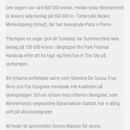
Den segern var värd 800 000 kronor, medan tyske Wonnemond
(e Areion) lade beslag på 500 000 kr i Tattersalls Nickes
Minneslöpning (listed), där han besegrade Plata o Plomo.
Ytterligare en seger gick till Tyskland, när Summershine lade
beslag på 150 000 kronor i långloppet Bro Park Festival
Handicap efter att ha tagit sig förbi Eye In The Sky på
sluttampen.
Att ryttarna omfattade namn som Silvestre De Sousa, Fran
Berry och Pat Cosgrave minskade inte kvaliteten på
tävlingsdagen. Och en ryttare med rötterna i Mongoliet, som
Wonnemonds segerjockey Bayarsaikhan Ganbat, har vi aldrig
sett på våra breddgrader.
All heder till sportchefen Dennis Madsen för denna