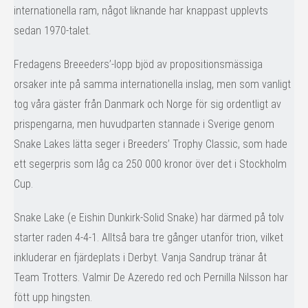
internationella ram, något liknande har knappast upplevts
sedan 1970-talet.
Fredagens Breeeders’-lopp bjöd av propositionsmässiga
orsaker inte på samma internationella inslag, men som vanligt
tog våra gäster från Danmark och Norge för sig ordentligt av
prispengarna, men huvudparten stannade i Sverige genom
Snake Lakes lätta seger i Breeders’ Trophy Classic, som hade
ett segerpris som låg ca 250 000 kronor över det i Stockholm
Cup.
Snake Lake (e Eishin Dunkirk-Solid Snake) har därmed på tolv
starter raden 4-4-1. Alltså bara tre gånger utanför trion, vilket
inkluderar en fjärdeplats i Derbyt. Vanja Sandrup tränar åt
Team Trotters. Valmir De Azeredo red och Pernilla Nilsson har
fött upp hingsten.