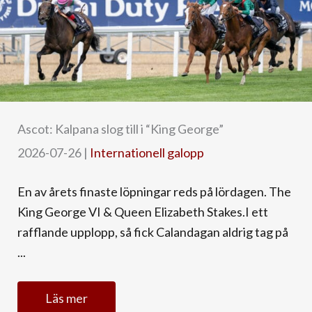
Ascot: Kalpana slog till i “King George”
2026-07-26
|
Internationell galopp
En av årets finaste löpningar reds på lördagen. The
King George VI & Queen Elizabeth Stakes.I ett
rafflande upplopp, så fick Calandagan aldrig tag på
...
Läs mer