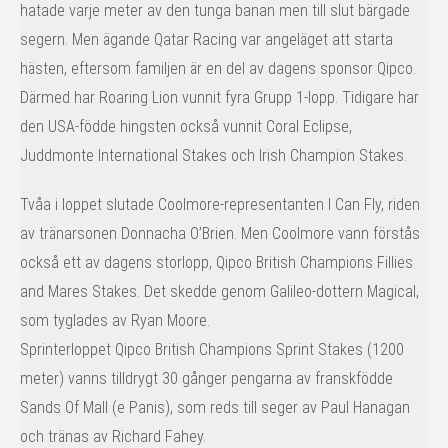
hatade varje meter av den tunga banan men till slut bärgade
segern. Men ägande Qatar Racing var angeläget att starta
hästen, eftersom familjen är en del av dagens sponsor Qipco.
Därmed har Roaring Lion vunnit fyra Grupp 1-lopp. Tidigare har
den USA-födde hingsten också vunnit Coral Eclipse,
Juddmonte International Stakes och Irish Champion Stakes.
Tvåa i loppet slutade Coolmore-representanten I Can Fly, riden
av tränarsonen Donnacha O’Brien. Men Coolmore vann förstås
också ett av dagens storlopp, Qipco British Champions Fillies
and Mares Stakes. Det skedde genom Galileo-dottern Magical,
som tyglades av Ryan Moore.
Sprinterloppet Qipco British Champions Sprint Stakes (1200
meter) vanns tilldrygt 30 gånger pengarna av franskfödde
Sands Of Mall (e Panis), som reds till seger av Paul Hanagan
och tränas av Richard Fahey.