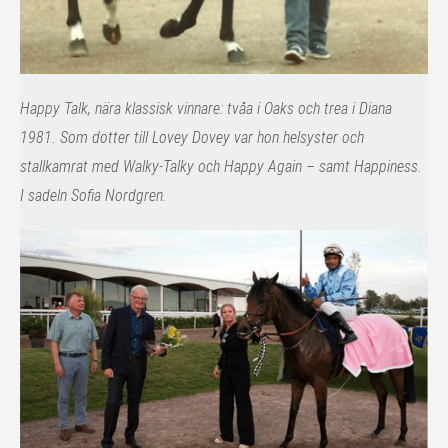
Happy Talk, nära klassisk vinnare: tvåa i Oaks och trea i Diana
1981. Som dotter till Lovey Dovey var hon helsyster och
stallkamrat med Walky-Talky och Happy Again – samt Happiness.
I sadeln Sofia Nordgren.