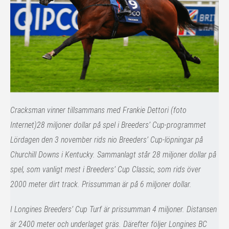
Cracksman vinner tillsammans med Frankie Dettori (foto
Internet)28 miljoner dollar på spel i Breeders’ Cup-programmet
Lördagen den 3 november rids nio Breeders’ Cup-löpningar på
Churchill Downs i Kentucky. Sammanlagt står 28 miljoner dollar på
spel, som vanligt mest i Breeders’ Cup Classic, som rids över
2000 meter dirt track. Prissumman är på 6 miljoner dollar.
I Longines Breeders’ Cup Turf är prissumman 4 miljoner. Distansen
är 2400 meter och underlaget gräs. Därefter följer Longines BC