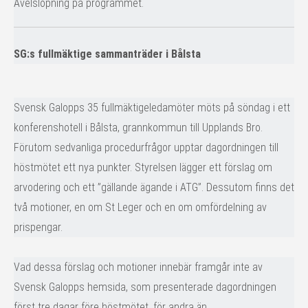
Avelslöpning på programmet.
SG:s fullmäktige sammanträder i Bålsta
Svensk Galopps 35 fullmäktigeledamöter möts på söndag i ett
konferenshotell i Bålsta, grannkommun till Upplands Bro.
Förutom sedvanliga procedurfrågor upptar dagordningen till
höstmötet ett nya punkter. Styrelsen lägger ett förslag om
arvodering och ett ”gällande ägande i ATG”. Dessutom finns det
två motioner, en om St Leger och en om omfördelning av
prispengar.
Vad dessa förslag och motioner innebär framgår inte av
Svensk Galopps hemsida, som presenterade dagordningen
först tre dagar före höstmötet, för andra än