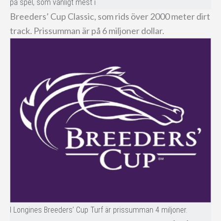
på spel, som vanligt mest i
Breeders’ Cup Classic, som rids över 2000 meter dirt
track. Prissumman är på 6 miljoner dollar.
I Longines Breeders’ Cup Turf är prissumman 4 miljoner.