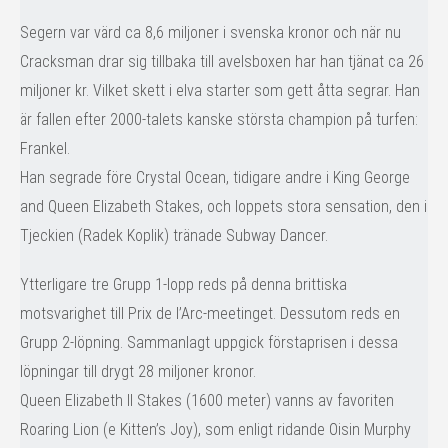
Segern var värd ca 8,6 miljoner i svenska kronor och när nu
Cracksman drar sig tillbaka till avelsboxen har han tjänat ca 26
miljoner kr. Vilket skett i elva starter som gett åtta segrar. Han
är fallen efter 2000-talets kanske största champion på turfen:
Frankel.
Han segrade före Crystal Ocean, tidigare andre i King George
and Queen Elizabeth Stakes, och loppets stora sensation, den i
Tjeckien (Radek Koplik) tränade Subway Dancer.
Ytterligare tre Grupp 1-lopp reds på denna brittiska
motsvarighet till Prix de l’Arc-meetinget. Dessutom reds en
Grupp 2-löpning. Sammanlagt uppgick förstaprisen i dessa
löpningar till drygt 28 miljoner kronor.
Queen Elizabeth II Stakes (1600 meter) vanns av favoriten
Roaring Lion (e Kitten’s Joy), som enligt ridande Oisin Murphy