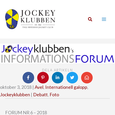
Hoppa
till
innehåll
Sök
DELA ARTIKELN
oktober 3, 2018 |
Avel
,
Internationell galopp
,
Jockeyklubben
|
Debatt
,
Foto
FORUM NR 6 – 2018