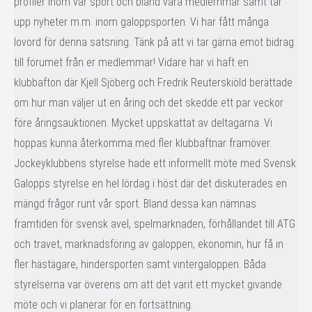
profiler inom vår sport och bland våra medlemmar samt tar
upp nyheter m.m. inom galoppsporten. Vi har fått många
lovord för denna satsning. Tänk på att vi tar gärna emot bidrag
till forumet från er medlemmar! Vidare har vi haft en
klubbafton där Kjell Sjöberg och Fredrik Reuterskiöld berättade
om hur man väljer ut en åring och det skedde ett par veckor
före åringsauktionen. Mycket uppskattat av deltagarna. Vi
hoppas kunna återkomma med fler klubbaftnar framöver.
Jockeyklubbens styrelse hade ett informellt möte med Svensk
Galopps styrelse en hel lördag i höst där det diskuterades en
mängd frågor runt vår sport. Bland dessa kan nämnas
framtiden för svensk avel, spelmarknaden, förhållandet till ATG
och travet, marknadsföring av galoppen, ekonomin, hur få in
fler hästägare, hindersporten samt vintergaloppen. Båda
styrelserna var överens om att det varit ett mycket givande
möte och vi planerar för en fortsättning.