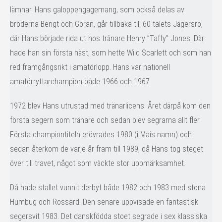
lämnar. Hans galoppengagemang, som också delas av
bröderna Bengt och Göran, går tillbaka till 60-talets Jägersro,
där Hans började rida ut hos tränare Henry ”Taffy” Jones. Där
hade han sin första häst, som hette Wild Scarlett och som han
red framgångsrikt i amatörlopp. Hans var nationell
amatörryttarchampion både 1966 och 1967.
1972 blev Hans utrustad med tränarlicens. Året därpå kom den
första segern som tränare och sedan blev segrarna allt fler.
Första championtiteln erövrades 1980 (i Mais namn) och
sedan återkom de varje år fram till 1989, då Hans tog steget
över till travet, något som väckte stor uppmärksamhet.
Då hade stallet vunnit derbyt både 1982 och 1983 med stona
Humbug och Rossard. Den senare uppvisade en fantastisk
segersvit 1983. Det danskfödda stoet segrade i sex klassiska