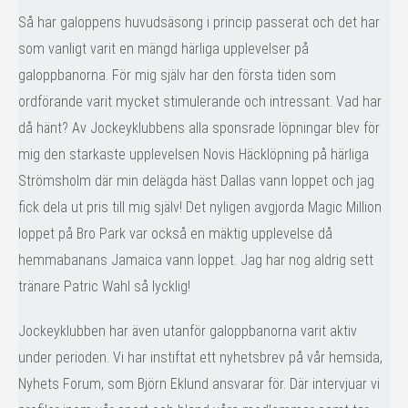
Så har galoppens huvudsäsong i princip passerat och det har
som vanligt varit en mängd härliga upplevelser på
galoppbanorna. För mig själv har den första tiden som
ordförande varit mycket stimulerande och intressant. Vad har
då hänt? Av Jockeyklubbens alla sponsrade löpningar blev för
mig den starkaste upplevelsen Novis Häcklöpning på härliga
Strömsholm där min delägda häst Dallas vann loppet och jag
fick dela ut pris till mig själv! Det nyligen avgjorda Magic Million
loppet på Bro Park var också en mäktig upplevelse då
hemmabanans Jamaica vann loppet. Jag har nog aldrig sett
tränare Patric Wahl så lycklig!
Jockeyklubben har även utanför galoppbanorna varit aktiv
under perioden. Vi har instiftat ett nyhetsbrev på vår hemsida,
Nyhets Forum, som Björn Eklund ansvarar för. Där intervjuar vi