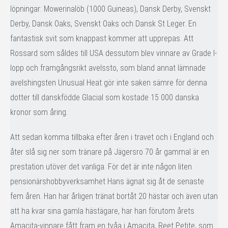
löpningar: Mowerinalöb (1000 Guineas), Dansk Derby, Svenskt
Derby, Dansk Oaks, Svenskt Oaks och Dansk St Leger. En
fantastisk svit som knappast kommer att upprepas. Att
Rossard som såldes till USA dessutom blev vinnare av Grade I-
lopp och framgångsrikt avelssto, som bland annat lämnade
avelshingsten Unusual Heat gör inte saken sämre för denna
dotter till danskfödde Glacial som kostade 15 000 danska
kronor som åring.
Att sedan komma tillbaka efter åren i travet och i England och
åter slå sig ner som tränare på Jägersro 70 år gammal är en
prestation utöver det vanliga. För det är inte någon liten
pensionärshobbyverksamhet Hans ägnat sig åt de senaste
fem åren. Han har årligen tränat bortåt 20 hästar och även utan
att ha kvar sina gamla hästägare, har han förutom årets
Amacita-vinnare fått fram en tvåa i Amacita, Reet Petite, som