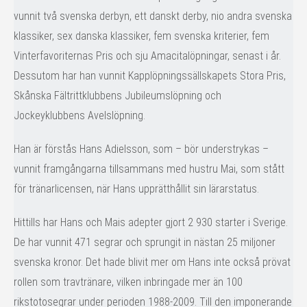
vunnit två svenska derbyn, ett danskt derby, nio andra svenska
klassiker, sex danska klassiker, fem svenska kriterier, fem
Vinterfavoriternas Pris och sju Amacitalöpningar, senast i år.
Dessutom har han vunnit Kapplöpningssällskapets Stora Pris,
Skånska Fältrittklubbens Jubileumslöpning och
Jockeyklubbens Avelslöpning.
Han är förstås Hans Adielsson, som – bör understrykas –
vunnit framgångarna tillsammans med hustru Mai, som stått
för tränarlicensen, när Hans upprätthållit sin lärarstatus.
Hittills har Hans och Mais adepter gjort 2 930 starter i Sverige.
De har vunnit 471 segrar och sprungit in nästan 25 miljoner
svenska kronor. Det hade blivit mer om Hans inte också prövat
rollen som travtränare, vilken inbringade mer än 100
rikstotosegrar under perioden 1988-2009. Till den imponerande