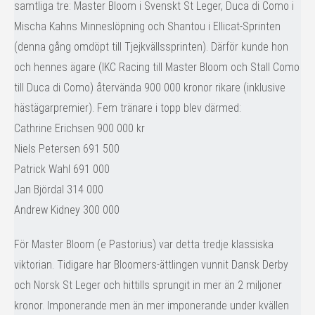
samtliga tre: Master Bloom i Svenskt St Leger, Duca di Como i
Mischa Kahns Minneslöpning och Shantou i Ellicat-Sprinten
(denna gång omdöpt till Tjejkvällssprinten). Därför kunde hon
och hennes ägare (IKC Racing till Master Bloom och Stall Como
till Duca di Como) återvända 900 000 kronor rikare (inklusive
hästägarpremier). Fem tränare i topp blev därmed:
Cathrine Erichsen 900 000 kr
Niels Petersen 691 500
Patrick Wahl 691 000
Jan Björdal 314 000
Andrew Kidney 300 000
För Master Bloom (e Pastorius) var detta tredje klassiska
viktorian. Tidigare har Bloomers-ättlingen vunnit Dansk Derby
och Norsk St Leger och hittills sprungit in mer än 2 miljoner
kronor. Imponerande men än mer imponerande under kvällen