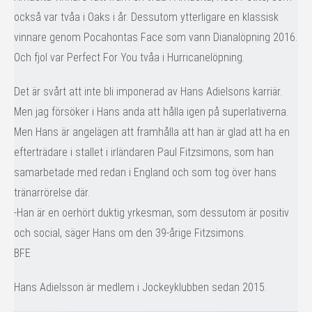
också var tvåa i Oaks i år. Dessutom ytterligare en klassisk
vinnare genom Pocahontas Face som vann Dianalöpning 2016.
Och fjol var Perfect For You tvåa i Hurricanelöpning.
Det är svårt att inte bli imponerad av Hans Adielsons karriär.
Men jag försöker i Hans anda att hålla igen på superlativerna.
Men Hans är angelägen att framhålla att han är glad att ha en
efterträdare i stallet i irländaren Paul Fitzsimons, som han
samarbetade med redan i England och som tog över hans
tränarrörelse där.
-Han är en oerhört duktig yrkesman, som dessutom är positiv
och social, säger Hans om den 39-årige Fitzsimons.
BFE
Hans Adielsson är medlem i Jockeyklubben sedan 2015.