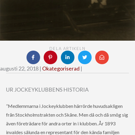
DELA ARTIKELN
augusti 22, 2018 |
Okategoriserad
|
UR JOCKEYKLUBBENS HISTORIA
”Medlemmarna i Jockeyklubben härrörde huvudsakligen
från Stockholmstrakten och Skåne. Men då och då smög sig
även företrädare för andra orter in i klubben. År 1893
invaldes sålunda en representant för den kända familjen