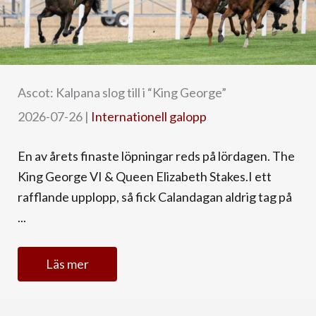
Ascot: Kalpana slog till i “King George”
2026-07-26
|
Internationell galopp
En av årets finaste löpningar reds på lördagen. The
King George VI & Queen Elizabeth Stakes.I ett
rafflande upplopp, så fick Calandagan aldrig tag på
...
Läs mer