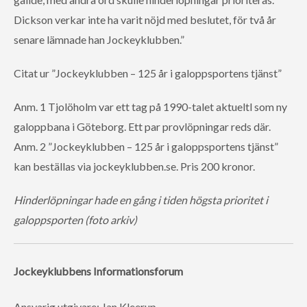
Dickson verkar inte ha varit nöjd med beslutet, för två år
senare lämnade han Jockeyklubben.”
Citat ur ”Jockeyklubben – 125 år i galoppsportens tjänst”
Anm. 1 Tjolöholm var ett tag på 1990-talet aktueltl som ny
galoppbana i Göteborg. Ett par provlöpningar reds där.
Anm. 2 ”Jockeyklubben – 125 år i galoppsportens tjänst”
kan beställas via jockeyklubben.se. Pris 200 kronor.
Hinderlöpningar hade en gång i tiden högsta prioritet i
galoppsporten (foto arkiv)
Jockeyklubbens Informationsforum
Ansvarig utgivare: Jan Kleerup