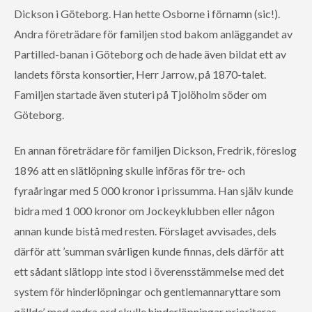
Dickson i Göteborg. Han hette Osborne i förnamn (sic!).
Andra företrädare för familjen stod bakom anläggandet av
Partilled-banan i Göteborg och de hade även bildat ett av
landets första konsortier, Herr Jarrow, på 1870-talet.
Familjen startade även stuteri på Tjolöholm söder om
Göteborg.
En annan företrädare för familjen Dickson, Fredrik, föreslog
1896 att en slätlöpning skulle införas för tre- och
fyraåringar med 5 000 kronor i prissumma. Han själv kunde
bidra med 1 000 kronor om Jockeyklubben eller någon
annan kunde bistå med resten. Förslaget avvisades, dels
därför att ’summan svårligen kunde finnas, dels därför att
ett sådant slätlopp inte stod i överensstämmelse med det
system för hinderlöpningar och gentlemannaryttare som
gällde’, med andra ord skulle hinderlöpningar prioriteras.