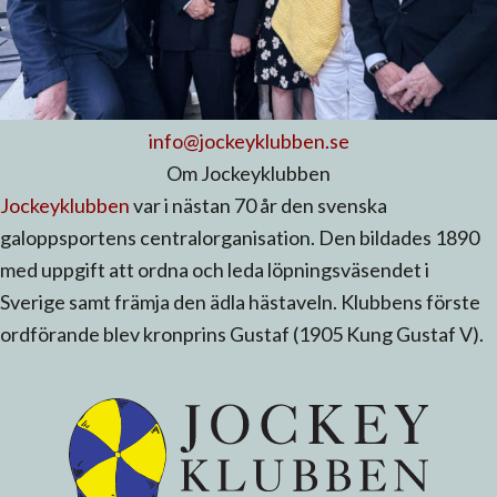
info@jockeyklubben.se
Om Jockeyklubben
Jockeyklubben
var i nästan 70 år den svenska
galoppsportens centralorganisation. Den bildades 1890
med uppgift att ordna och leda löpningsväsendet i
Sverige samt främja den ädla hästaveln. Klubbens förste
ordförande blev kronprins Gustaf (1905 Kung Gustaf V).