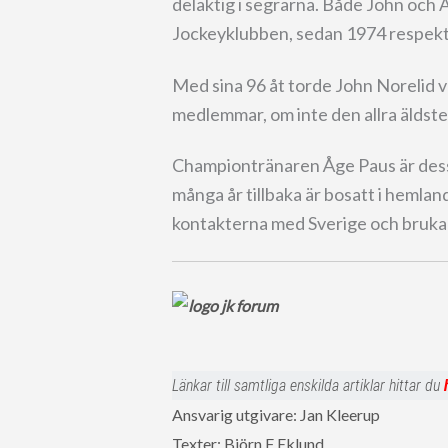
delaktig i segrarna. Både John och
Jockeyklubben, sedan 1974 respekt
Med sina 96 åt torde John Norelid 
medlemmar, om inte den allra äldste,
Championtränaren Åge Paus är dess
många år tillbaka är bosatt i hemla
kontakterna med Sverige och bruk
Länkar till samtliga enskilda artiklar hittar du
Ansvarig utgivare: Jan Kleerup
Texter: Björn F Eklund