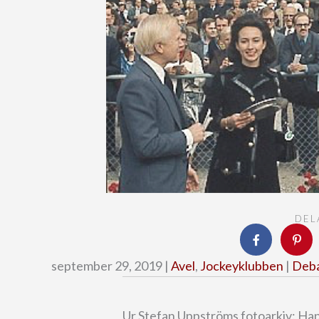
DEL
september 29, 2019 |
Avel
,
Jockeyklubben
|
Deba
Ur Stefan Uppströms fotoarkiv: Ha