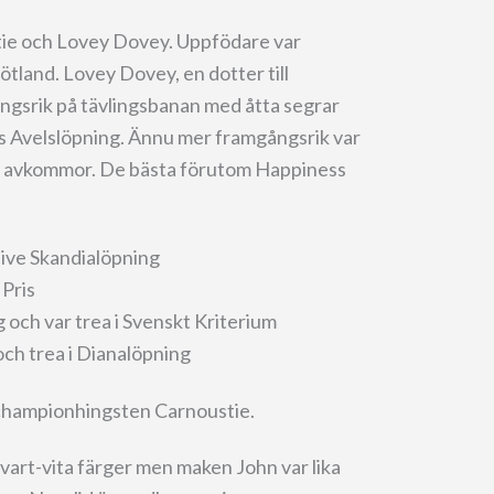
tie och Lovey Dovey. Uppfödare var
ötland. Lovey Dovey, en dotter till
ångsrik på tävlingsbanan med åtta segrar
s Avelslöpning. Ännu mer framgångsrik var
15 avkommor. De bästa förutom Happiness
sive Skandialöpning
 Pris
och var trea i Svenskt Kriterium
och trea i Dianalöpning
r championhingsten Carnoustie.
vart-vita färger men maken John var lika