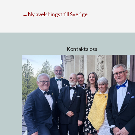
←Ny avelshingst till Sverige
Kontakta oss