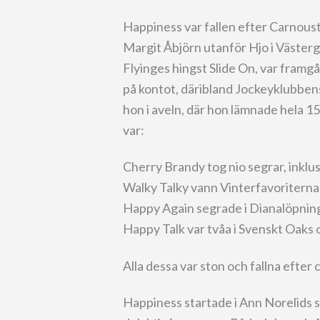
Happiness var fallen efter Carnous
Margit Åbjörn utanför Hjo i Västerg
Flyinges hingst Slide On, var framg
på kontot, däribland Jockeyklubben
hon i aveln, där hon lämnade hela 
var:
Cherry Brandy tog nio segrar, inklu
Walky Talky vann Vinterfavoriterna
Happy Again segrade i Dianalöpning 
Happy Talk var tvåa i Svenskt Oaks 
Alla dessa var ston och fallna efte
Happiness startade i Ann Norelids s