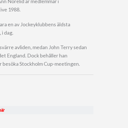
 Ann Norelid är medlemmar i
ive 1988.
vara en av Jockeyklubbens äldsta
 i dag.
värre avliden, medan John Terry sedan
ndet England. Dock behåller han
ar besöka Stockholm Cup-meetingen.
här