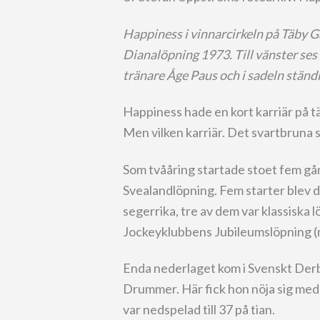
Happiness i vinnarcirkeln på Täby Gal
Dianalöpning 1973. Till vänster ses
tränare Åge Paus och i sadeln ständ
Happiness hade en kort karriär på tä
Men vilken karriär. Det svartbruna 
Som tvååring startade stoet fem gång
Svealandlöpning. Fem starter blev d
segerrika, tre av dem var klassiska
Jockeyklubbens Jubileumslöpning (
Enda nederlaget kom i Svenskt Derb
Drummer. Här fick hon nöja sig med 
var nedspelad till 37 på tian.