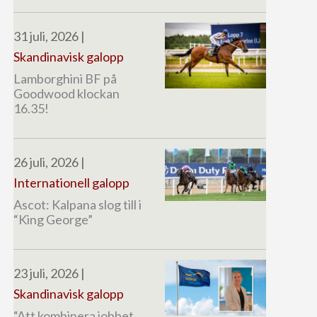
31 juli, 2026
|
Skandinavisk galopp
Lamborghini BF på
Goodwood klockan
16.35!
26 juli, 2026
|
Internationell galopp
Ascot: Kalpana slog till i
“King George”
23 juli, 2026
|
Skandinavisk galopp
“Att kombinera jobbet