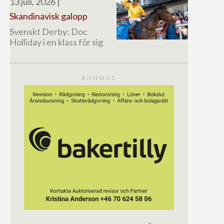
13 juli, 2026
|
Skandinavisk galopp
Svenskt Derby: Doc
Holliday i en klass för sig
ANNONS