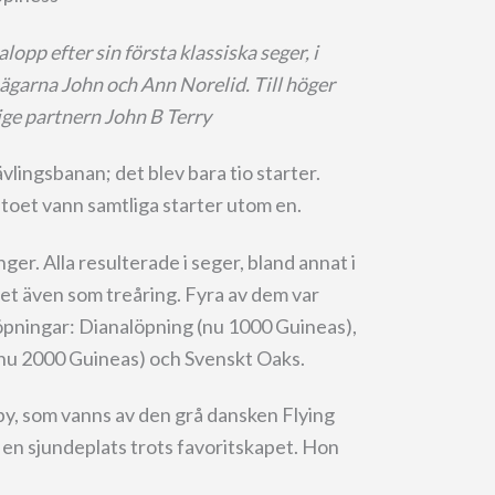
opp efter sin första klassiska seger, i
 ägarna John och Ann Norelid. Till höger
ige partnern John B Terry
vlingsbanan; det blev bara tio starter.
stoet vann samtliga starter utom en.
er. Alla resulterade i seger, bland annat i
et även som treåring. Fyra av dem var
 löpningar: Dianalöpning (nu 1000 Guineas),
nu 2000 Guineas) och Svenskt Oaks.
y, som vanns av den grå dansken Flying
en sjundeplats trots favoritskapet. Hon