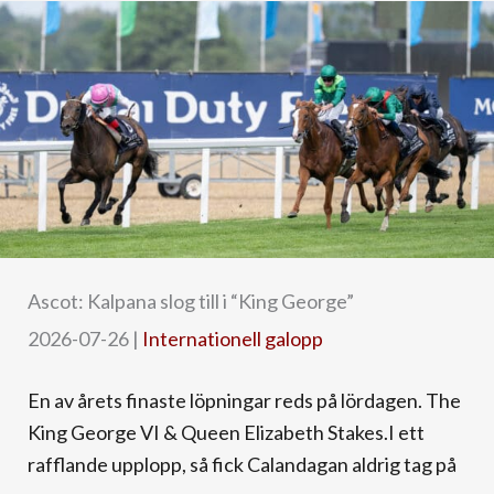
Ascot: Kalpana slog till i “King George”
2026-07-26
|
Internationell galopp
En av årets finaste löpningar reds på lördagen. The
King George VI & Queen Elizabeth Stakes.I ett
rafflande upplopp, så fick Calandagan aldrig tag på