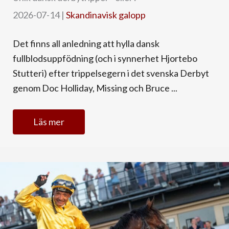
2026-07-14
|
Skandinavisk galopp
Det finns all anledning att hylla dansk
fullblodsuppfödning (och i synnerhet Hjortebo
Stutteri) efter trippelsegern i det svenska Derbyt
genom Doc Holliday, Missing och Bruce ...
Läs mer