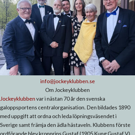
info@jockeyklubben.se
Om Jockeyklubben
Jockeyklubben
var i nästan 70 år den svenska
galoppsportens centralorganisation. Den bildades 1890
med uppgift att ordna och leda löpningsväsendet i
Sverige samt främja den ädla hästaveln. Klubbens förste
ordförande blev kronprins Gustaf (1905 Kung Gustaf V).