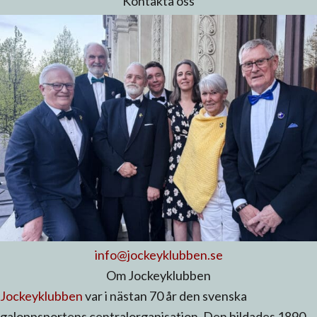
Kontakta oss
info@jockeyklubben.se
Om Jockeyklubben
Jockeyklubben
var i nästan 70 år den svenska
galoppsportens centralorganisation. Den bildades 1890