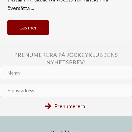
översätta ...
Läs mer
PRENUMERERA PÅ JOCKEYKLUBBENS
NYHETSBREV!
Namn
E-
postadress
Prenumerera!