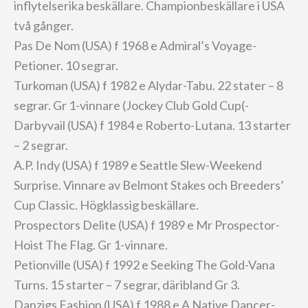
inflytelserika beskällare. Championbeskällare i USA
två gånger.
Pas De Nom (USA) f 1968 e Admiral’s Voyage-
Petioner. 10 segrar.
Turkoman (USA) f 1982 e Alydar-Tabu. 22 stater – 8
segrar. Gr 1-vinnare (Jockey Club Gold Cup(-
Darbyvail (USA) f 1984 e Roberto-Lutana. 13 starter
– 2 segrar.
A.P. Indy (USA) f 1989 e Seattle Slew-Weekend
Surprise. Vinnare av Belmont Stakes och Breeders’
Cup Classic. Högklassig beskällare.
Prospectors Delite (USA) f 1989 e Mr Prospector-
Hoist The Flag. Gr 1-vinnare.
Petionville (USA) f 1992 e Seeking The Gold-Vana
Turns. 15 starter – 7 segrar, däribland Gr 3.
Danzigs Fashion (USA) f 1988 e A Native Dancer-