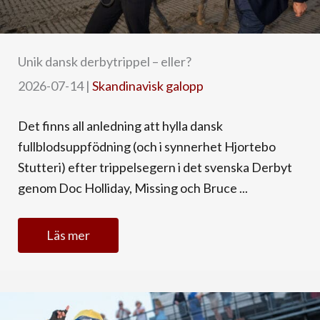
Unik dansk derbytrippel – eller?
2026-07-14
|
Skandinavisk galopp
Det finns all anledning att hylla dansk
fullblodsuppfödning (och i synnerhet Hjortebo
Stutteri) efter trippelsegern i det svenska Derbyt
genom Doc Holliday, Missing och Bruce ...
Läs mer