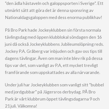
”den ädla hästaveln och galoppsporten i Sverige”. Ett
utmärkt sätt att göra det är denna sponsring av
Nationaldagsgaloppen med dess enorma publikhav!
På Bro Park hade Jockeyklubben sin första normala
tävlingsdag med öppen klubblokal söndagen den 16
juni då också Jockeyklubbens Jubileumslöpning reds.
Jockey P.A. Gråberg var inbjuden och gav oss tips till
dagens tävlingar. Även om man inte blev rik på dessa
tips var det, som vanligt av P.A, ett mycket trevligt
framförande som uppskattades av alla närvarande.
Under juli har Jockeyklubben som vanligt sitt ”bubbel
med jordgubbar” på Jägersros derbydag. PÅ Bro
Park är vårt klubbrum öppet tävlingsdagarna 9 och
21 juli. Välkomna!