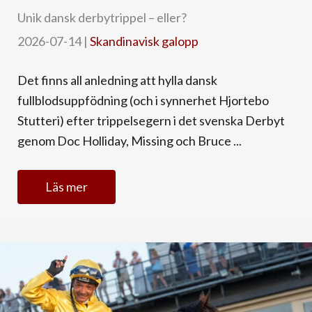
Unik dansk derbytrippel – eller?
2026-07-14
|
Skandinavisk galopp
Det finns all anledning att hylla dansk
fullblodsuppfödning (och i synnerhet Hjortebo
Stutteri) efter trippelsegern i det svenska Derbyt
genom Doc Holliday, Missing och Bruce ...
Läs mer