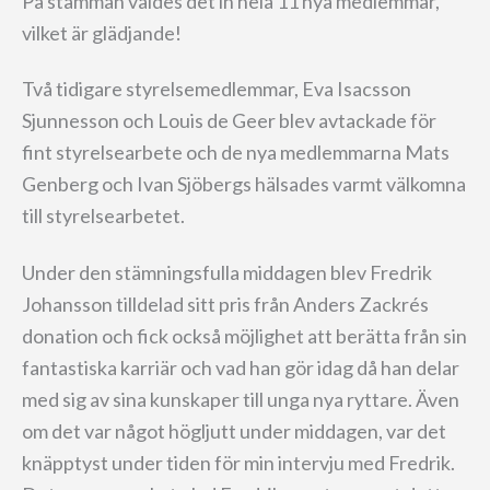
På stämman valdes det in hela 11 nya medlemmar,
vilket är glädjande!
Två tidigare styrelsemedlemmar, Eva Isacsson
Sjunnesson och Louis de Geer blev avtackade för
fint styrelsearbete och de nya medlemmarna Mats
Genberg och Ivan Sjöbergs hälsades varmt välkomna
till styrelsearbetet.
Under den stämningsfulla middagen blev Fredrik
Johansson tilldelad sitt pris från Anders Zackrés
donation och fick också möjlighet att berätta från sin
fantastiska karriär och vad han gör idag då han delar
med sig av sina kunskaper till unga nya ryttare. Även
om det var något högljutt under middagen, var det
knäpptyst under tiden för min intervju med Fredrik.