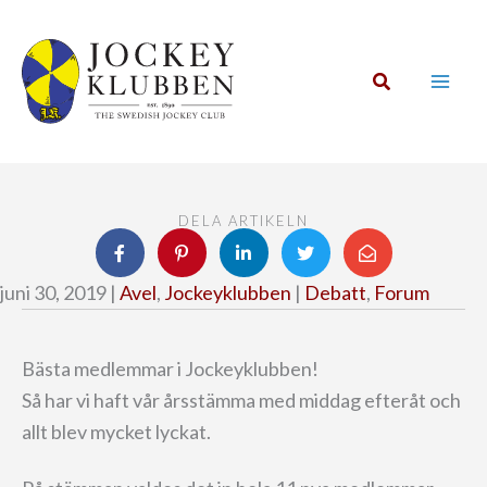
Hoppa
till
innehåll
Sök
DELA ARTIKELN
juni 30, 2019 |
Avel
,
Jockeyklubben
|
Debatt
,
Forum
Bästa medlemmar i Jockeyklubben!
Så har vi haft vår årsstämma med middag efteråt och
allt blev mycket lyckat.