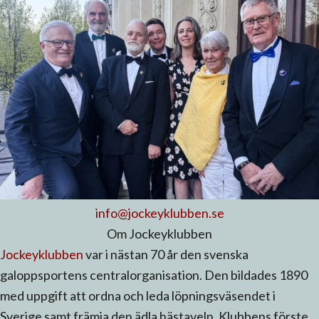
info@jockeyklubben.se
Om Jockeyklubben
Jockeyklubben
var i nästan 70 år den svenska
galoppsportens centralorganisation. Den bildades 1890
med uppgift att ordna och leda löpningsväsendet i
Sverige samt främja den ädla hästaveln. Klubbens förste