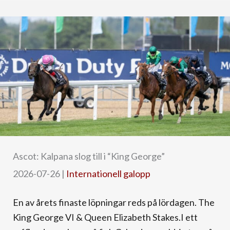
Ascot: Kalpana slog till i “King George”
2026-07-26
|
Internationell galopp
En av årets finaste löpningar reds på lördagen. The
King George VI & Queen Elizabeth Stakes.I ett