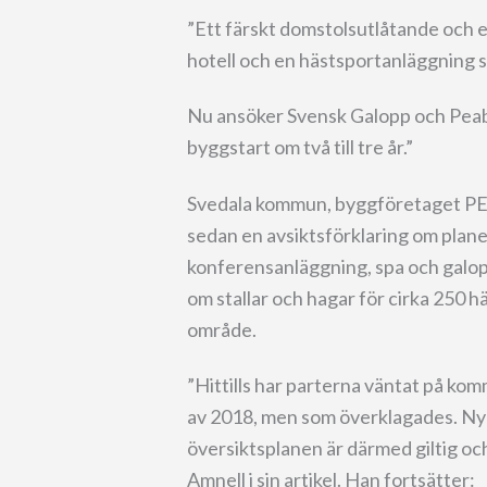
”Ett färskt domstolsutlåtande och et
hotell och en hästsportanläggning s
Nu ansöker Svensk Galopp och Peab
byggstart om två till tre år.”
Svedala kommun, byggföretaget PEAB
sedan en avsiktsförklaring om planer
konferensanläggning, spa och galop
om stallar och hagar för cirka 250 
område.
”Hittills har parterna väntat på kom
av 2018, men som överklagades. Ny
översiktsplanen är därmed giltig och
Amnell i sin artikel. Han fortsätter: