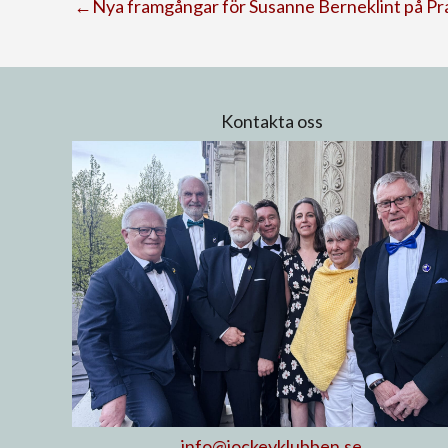
←Nya framgångar för Susanne Berneklint på 
Kontakta oss
info@jockeyklubben.se