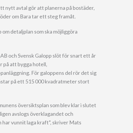
t nytt avtal gör att planerna på bostäder,
öder om Bara tar ett steg framåt.
 om detaljplan som ska möjliggöra
 och Svensk Galopp slöt för snart ett år
 på att bygga hotell,
panläggning. För galoppens del rör det sig
hästar på ett 515 000 kvadratmeter stort
munens översiktsplan som blev klar i slutet
ligen avslogs överklagandet och
 har vunnit laga kraft”, skriver Mats