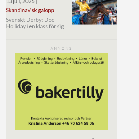
13 juli, 2026
|
Skandinavisk galopp
Svenskt Derby: Doc
Holliday i en klass för sig
ANNONS