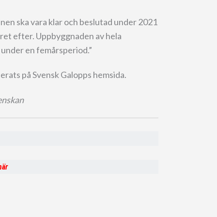
anen ska vara klar och beslutad under 2021
året efter. Uppbyggnaden av hela
e under en femårsperiod.”
erats på Svensk Galopps hemsida.
venskan
här