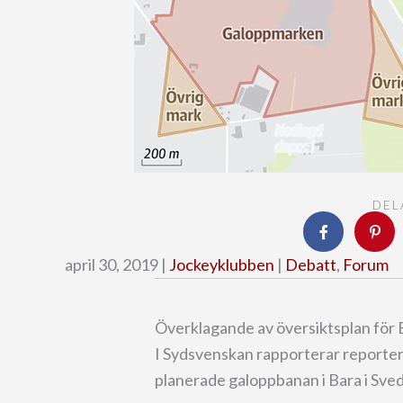
DEL
april 30, 2019 |
Jockeyklubben
|
Debatt
,
Forum
Överklagande av översiktsplan för 
I Sydsvenskan rapporterar reporte
planerade galoppbanan i Bara i Sv