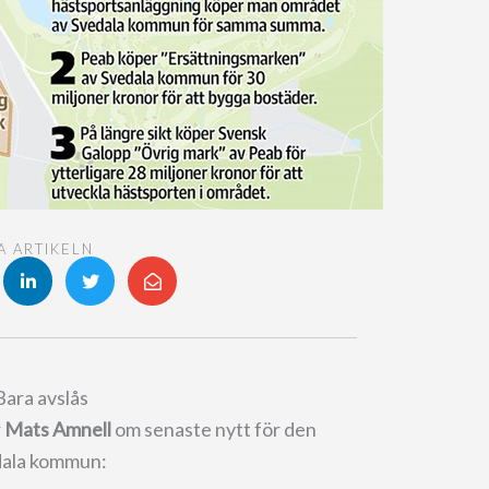
A ARTIKELN
Bara avslås
r
Mats Amnell
om senaste nytt för den
edala kommun: