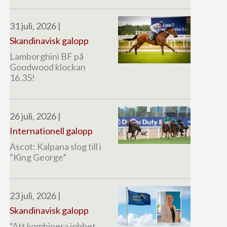
31 juli, 2026
|
Skandinavisk galopp
Lamborghini BF på
Goodwood klockan
16.35!
26 juli, 2026
|
Internationell galopp
Ascot: Kalpana slog till i
“King George”
23 juli, 2026
|
Skandinavisk galopp
“Att kombinera jobbet