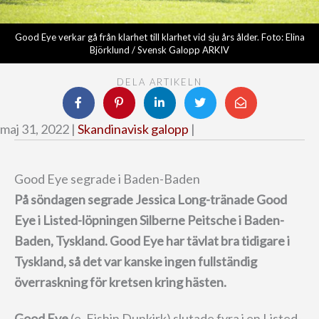
Good Eye verkar gå från klarhet till klarhet vid sju års ålder. Foto: Elina
Björklund / Svensk Galopp ARKIV
DELA ARTIKELN
maj 31, 2022 |
Skandinavisk galopp
|
Good Eye segrade i Baden-Baden
På söndagen segrade Jessica Long-tränade Good
Eye i Listed-löpningen Silberne Peitsche i Baden-
Baden, Tyskland.
Good Eye har tävlat bra tidigare i
Tyskland, så det var kanske ingen fullständig
överraskning för kretsen kring hästen.
Good Eye
(e. Eishin Dunkirk) slutade fyra i en Listed-