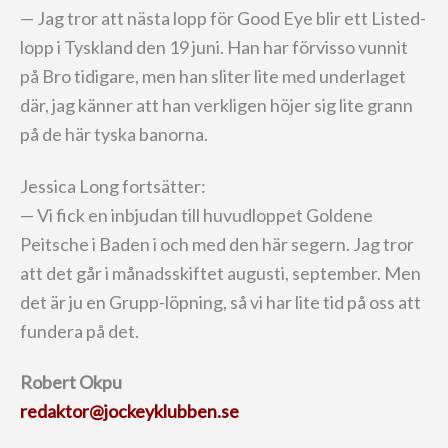
— Jag tror att nästa lopp för Good Eye blir ett Listed-
lopp i Tyskland den 19 juni. Han har förvisso vunnit
på Bro tidigare, men han sliter lite med underlaget
där, jag känner att han verkligen höjer sig lite grann
på de här tyska banorna.
Jessica Long fortsätter:
— Vi fick en inbjudan till huvudloppet Goldene
Peitsche i Baden i och med den här segern. Jag tror
att det går i månadsskiftet augusti, september. Men
det är ju en Grupp-löpning, så vi har lite tid på oss att
fundera på det.
Robert Okpu
redaktor@jockeyklubben.se