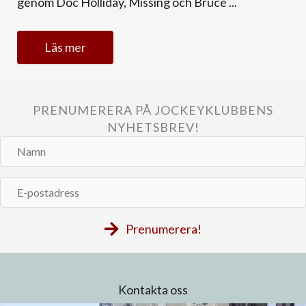
genom Doc Holliday, Missing och Bruce ...
Läs mer
PRENUMERERA PÅ JOCKEYKLUBBENS
NYHETSBREV!
Namn
E-
postadress
Prenumerera!
Kontakta oss