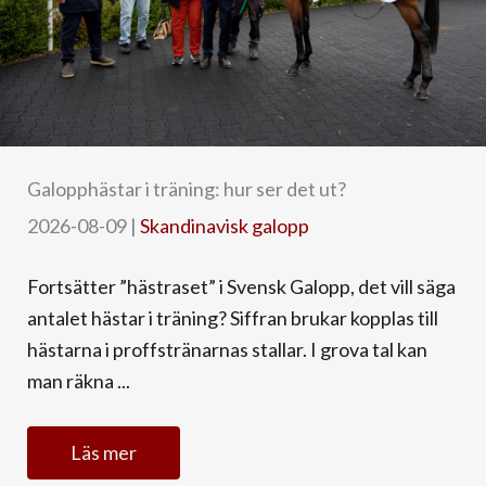
Galopphästar i träning: hur ser det ut?
2026-08-09
|
Skandinavisk galopp
Fortsätter ”hästraset” i Svensk Galopp, det vill säga
antalet hästar i träning? Siffran brukar kopplas till
hästarna i proffstränarnas stallar. I grova tal kan
man räkna ...
Läs mer