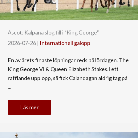
Ascot: Kalpana slog till i “King George”
2026-07-26
|
Internationell galopp
En av årets finaste löpningar reds på lördagen. The
King George VI & Queen Elizabeth Stakes.I ett
rafflande upplopp, så fick Calandagan aldrig tag på
...
Läs mer