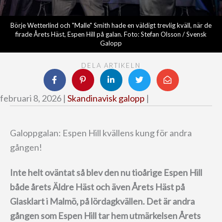
Börje Wetterlind och "Malle" Smith hade en väldigt trevlig kväll, när de
firade Årets Häst, Espen Hill på galan. Foto: Stefan Olsson / Svensk
Galopp
DELA ARTIKELN
februari 8, 2026 |
Skandinavisk galopp
|
Galoppgalan: Espen Hill kvällens kung för andra
gången!
Inte helt oväntat så blev den nu tioårige Espen Hill
både årets Äldre Häst och även Årets Häst på
Glasklart i Malmö, på lördagkvällen.
Det är andra
gången som Espen Hill tar hem utmärkelsen Årets