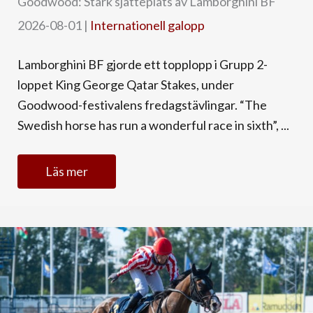
Goodwood: Stark sjätteplats av Lamborghini BF
2026-08-01
|
Internationell galopp
Lamborghini BF gjorde ett topplopp i Grupp 2-
loppet King George Qatar Stakes, under
Goodwood-festivalens fredagstävlingar. “The
Swedish horse has run a wonderful race in sixth”, ...
Läs mer