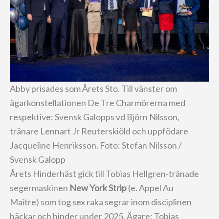
Abby prisades som Årets Sto. Till vänster om
ägarkonstellationen De Tre Charmörerna med
respektive: Svensk Galopps vd Björn Nilsson,
tränare Lennart Jr Reuterskiöld och uppfödare
Jacqueline Henriksson. Foto: Stefan Nilsson /
Svensk Galopp
Årets Hinderhäst gick till Tobias Hellgren-tränade
segermaskinen
New York Strip
(e. Appel Au
Maitre)
som tog sex raka segrar inom disciplinen
häckar och hinder under 2025. Ägare: Tobias