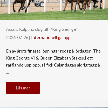
Ascot: Kalpana slog till i “King George”
2026-07-26
|
Internationell galopp
En av årets finaste löpningar reds på lördagen. The
King George VI & Queen Elizabeth Stakes.I ett
rafflande upplopp, så fick Calandagan aldrig tag på
...
Läs mer