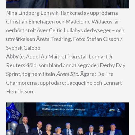
Nina Lindberg Lensvik, flankerad av uppfödarna
Christian Elmehagen och Madeleine Widaeus, är
oerhört stolt över Celtic Lullabys derbyseger – och
utmärkelsen Årets Treåring. Foto: Stefan Olsson /
Svensk Galopp
Abby
(e. Appel Au Maitre)
från stall Lennart Jr
Reuterskiöld, som bland annat segrade i Derby Day
Sprint, tog hem titeln
Årets Sto
. Ägare: De Tre
Charmörerna, uppfödare: Jacqueline och Lennart
Henriksson.