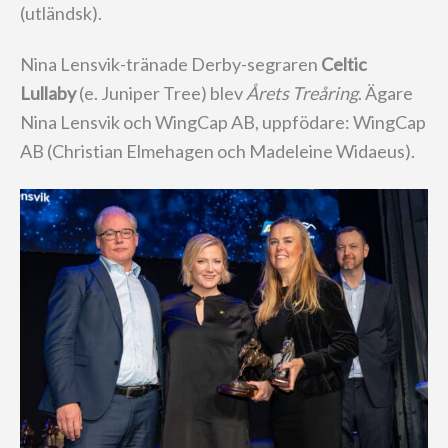
(utländsk).
Nina Lensvik-tränade Derby-segraren
Celtic
Lullaby
(e. Juniper Tree) blev
Årets Treåring
. Ägare
Nina Lensvik och WingCap AB, uppfödare: WingCap
AB (Christian Elmehagen och Madeleine Widaeus).