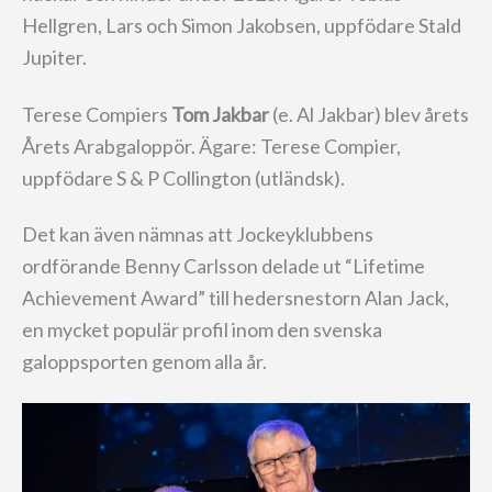
Hellgren, Lars och Simon Jakobsen, uppfödare Stald
Jupiter.
Terese Compiers
Tom Jakbar
(e. Al Jakbar) blev årets
Årets Arabgaloppör. Ägare: Terese Compier,
uppfödare S & P Collington (utländsk).
Det kan även nämnas att Jockeyklubbens
ordförande Benny Carlsson delade ut “Lifetime
Achievement Award” till hedersnestorn Alan Jack,
en mycket populär profil inom den svenska
galoppsporten genom alla år.