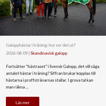
Galopphästar i träning: hur ser det ut?
2026-08-09
|
Skandinavisk galopp
Fortsätter ”hästraset” i Svensk Galopp, det vill säga
antalet hästar i träning? Siffran brukar kopplas till
hästarna i proffstränarnas stallar. I grova tal kan
man räkna ...
Läs mer