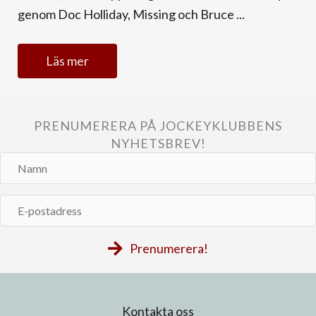
genom Doc Holliday, Missing och Bruce ...
Läs mer
PRENUMERERA PÅ JOCKEYKLUBBENS
NYHETSBREV!
Namn
E-
postadress
Prenumerera!
Kontakta oss