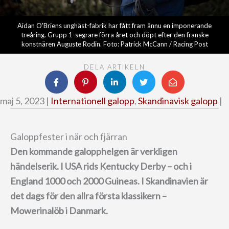
Aidan O'Briens unghäst-fabrik har fått fram ännu en imponerande
treåring. Grupp 1-segrare förra året och döpt efter den franske
konstnären Auguste Rodin. Foto: Patrick McCann / Racing Post
DELA ARTIKELN
maj 5, 2023 |
Internationell galopp
,
Skandinavisk galopp
|
Galoppfester i när och fjärran
Den kommande galopphelgen är verkligen
händelserik.
I USA rids Kentucky Derby – och i
England 1000 och 2000 Guineas.
I Skandinavien är
det dags för den allra första klassikern –
Mowerinalöb i Danmark.