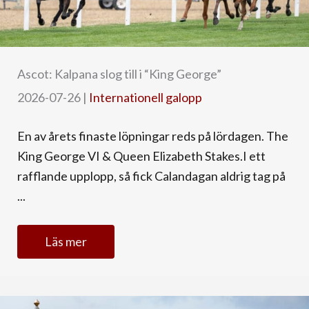
Ascot: Kalpana slog till i “King George”
2026-07-26
|
Internationell galopp
En av årets finaste löpningar reds på lördagen. The
King George VI & Queen Elizabeth Stakes.I ett
rafflande upplopp, så fick Calandagan aldrig tag på
...
Läs mer