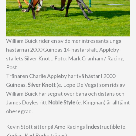
William Buick rider en av de mer intressanta unga
hästarna i 2000 Guineas 14-hästarsfält, Appleby-
stallets Silver Knott. Foto: Mark Cranham / Racing
Post
Tränaren Charlie Appleby har två hästar i 2000
Guineas.
Silver Knott
(e. Lope De Vega) som rids av
William Buick har segrat över bana och distans och
James Doyles ritt
Noble Style
(e. Kingman) är alltjämt
obesegrad.
Kevin Stott sitter på Amo Racings
Indestructible
(e.
Kodiac, Karl Burke tränar).