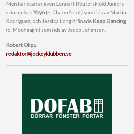
Men här startar även Lennart Reuterskiöld Juniors
skimmelsto
Yoyo
(e. Charm Spirit) som rids av Martin
Rodriguez, och Jessica Long-tränade
Keep Dancing
(e. Moohaajim) som rids av Jacob Johansen.
Robert Okpu
redaktor@jockeyklubben.se