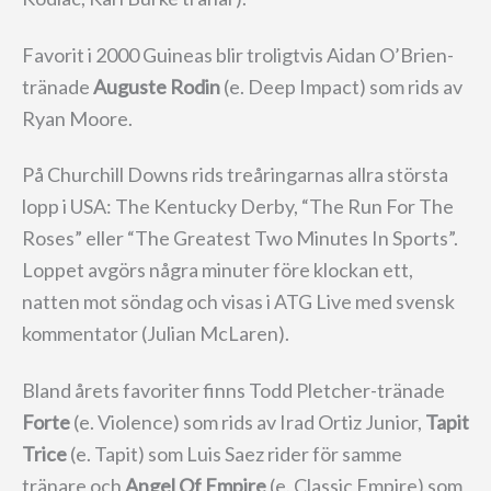
Favorit i 2000 Guineas blir troligtvis Aidan O’Brien-
tränade
Auguste Rodin
(e. Deep Impact) som rids av
Ryan Moore.
På Churchill Downs rids treåringarnas allra största
lopp i USA: The Kentucky Derby, “The Run For The
Roses” eller “The Greatest Two Minutes In Sports”.
Loppet avgörs några minuter före klockan ett,
natten mot söndag och visas i ATG Live med svensk
kommentator (Julian McLaren).
Bland årets favoriter finns Todd Pletcher-tränade
Forte
(e. Violence) som rids av Irad Ortiz Junior,
Tapit
Trice
(e. Tapit) som Luis Saez rider för samme
tränare och
Angel Of Empire
(e. Classic Empire) som